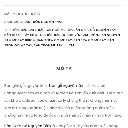
108CM
SỐ
MÃ:
ME DOT5-TR 11.10
LƯỢNG
DANH MỤC:
BÀN TRÒN NGUYÊN TẤM
TỪ KHÓA:
BÀN CAFE
,
BÀN CAFE GỖ ME TÂY
,
BÀN CAFE GỖ NGUYÊN TẤM
,
BÀN GỖ ME TÂY KIỂU TỰ NHIÊN
,
BÀN GỖ NGUYÊN TẤM TRÒN
,
BAN NGUYEN
TAM ME TAY 108CM
,
BAN SOFA GO ME TAY
,
BAN TRA GO ME TAY
,
BÀN
TRÒN GO ME TAY
,
BÀN TRÒN ME TÂY 108CM
MÔ TẢ
Bàn ghế gỗ nguyên khối,
bàn gỗ nguyên tấm
sản xuất bởi
BanNguyenTam.vn được xử lý theo tiêu chuẩn xuất khẩu. Gỗ được
sấy khô đạt độ ẩm tiêu chuẩn, xử lý chống thấm, chống mối mọt,
sơn PU trong hoàn thiện. Nhờ đó sản phẩm không bị ẩm mốc,
chống nứt nẻ và tăng độ ổn định, bề mặt gỗ nhẵn mịn và trơn láng.
Bàn Cafe Gỗ Nguyên Tấm
từ cây gỗ Me Tây lâu năm. Kiểu dáng