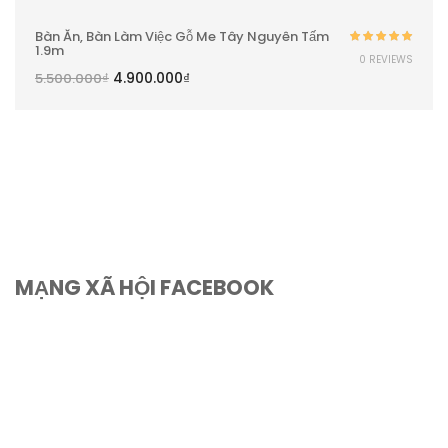
Bàn Ăn, Bàn Làm Việc Gỗ Me Tây Nguyên Tấm
1.9m
Được xếp
0 REVIEWS
hạng
5.00
5
4.900.000
₫
5.500.000
₫
sao
MẠNG XÃ HỘI FACEBOOK