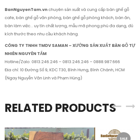
BanNguyenTam.vn
chuyên sản xuất và cung cấp bàn ghế gỗ
cafe, bàn ghế gỗ văn phòng, bàn ghế gỗ phòng khách, bàn ăn,
bàn làm việc… uy tín chất lượng, mẫu mã phong phú đa dạng, đủ
kích thước theo nhu cầu khách hàng.
CÔNG TY TNHH TMDV SAMAN – XƯỞNG SẢN XUẤT BÀN GỖ TỰ
NHIÊN NGUYÊN TẤM
Hotline/Zalo: 0813.246.246 – 0813.246.246 – 0888.987.666
Địa chỉ: 10 Đường Số 9, KDC T30, Bình Hưng, Bình Chánh, HCM
(Ngay Nguyễn Văn Linh và Phạm Hùng)
RELATED PRODUCTS
SALE