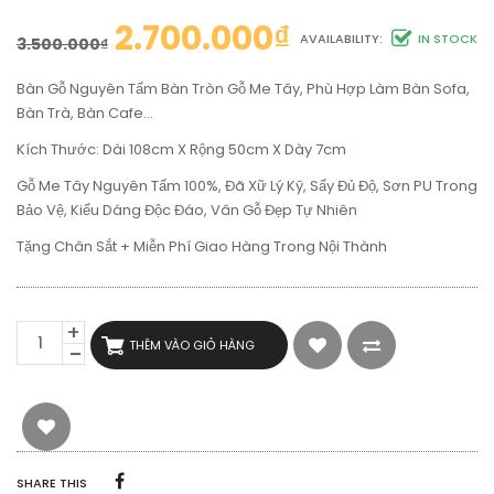
2.700.000
₫
AVAILABILITY:
IN STOCK
3.500.000
₫
Bàn Gỗ Nguyên Tấm Bàn Tròn Gỗ Me Tây, Phù Hợp Làm Bàn Sofa,
Bàn Trà, Bàn Cafe…
Kích Thước: Dài 108cm X Rộng 50cm X Dày 7cm
Gỗ Me Tây Nguyên Tấm 100%, Đã Xữ Lý Kỹ, Sấy Đủ Độ, Sơn PU Trong
Bảo Vệ, Kiểu Dáng Độc Đáo, Vân Gỗ Đẹp Tự Nhiên
Tặng Chân Sắt + Miễn Phí Giao Hàng Trong Nội Thành
BÀN
THÊM VÀO GIỎ HÀNG
GỖ
NGUYÊN
TẤM
BÀN
TRÒN
GỖ
ME
SHARE THIS
TÂY