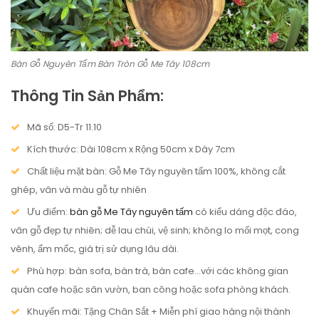
Bàn Gỗ Nguyên Tấm Bàn Tròn Gỗ Me Tây 108cm
Thông Tin Sản Phẩm:
Mã số: D5-Tr 11.10
Kích thước: Dài 108cm x Rộng 50cm x Dày 7cm
Chất liệu mặt bàn: Gỗ Me Tây nguyên tấm 100%, không cắt
ghép, vân và màu gỗ tự nhiên
Ưu điểm:
bàn gỗ Me Tây nguyên tấm
có kiểu dáng độc đáo,
vân gỗ đẹp tự nhiên; dễ lau chùi, vệ sinh; không lo mối mọt, cong
vênh, ẩm mốc, giá trị sử dụng lâu dài.
Phù hợp: bàn sofa, bàn trà, bàn cafe…với các không gian
quán cafe hoặc sân vườn, ban công hoặc sofa phòng khách.
Khuyến mãi: Tặng Chân Sắt + Miễn phí giao hàng nội thành