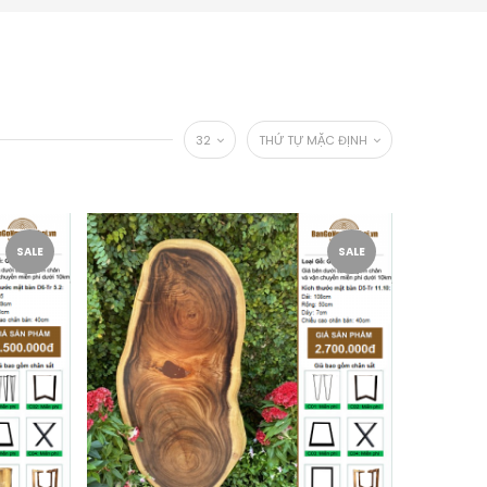
32
THỨ TỰ MẶC ĐỊNH
SALE
SALE