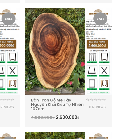
SALE
SALE
Bàn Tròn Gỗ Me Tây
Nguyên Khối Kiểu Tự Nhiên
 REVIEWS
0 REVIEWS
107cm
2.600.000
₫
4.000.000
₫