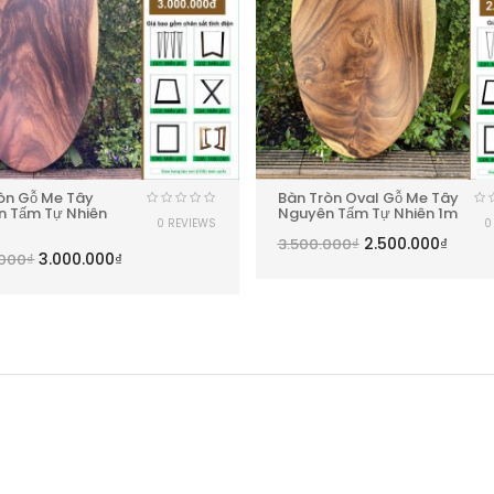
òn Gỗ Me Tây
Bàn Tròn Oval Gỗ Me Tây
n Tấm Tự Nhiên
Nguyên Tấm Tự Nhiên 1m
0 REVIEWS
0
2.500.000
₫
3.500.000
₫
3.000.000
₫
.000
₫