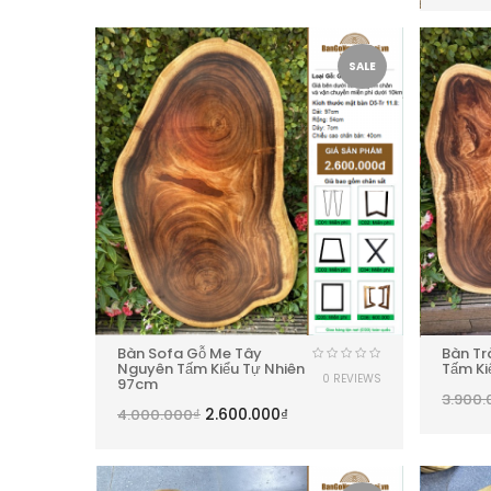
SALE
Bàn Sofa Gỗ Me Tây
Bàn Tr
Nguyên Tấm Kiểu Tự Nhiên
Tấm Ki
0 REVIEWS
97cm
3.900.
2.600.000
₫
4.000.000
₫