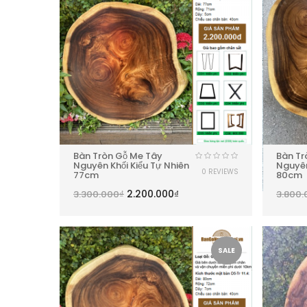
Bàn Tròn Gỗ Me Tây
Bàn Tr
Nguyên Khối Kiểu Tự Nhiên
Nguyên
0 REVIEWS
77cm
80cm
2.200.000
₫
3.300.000
₫
3.800.
SALE