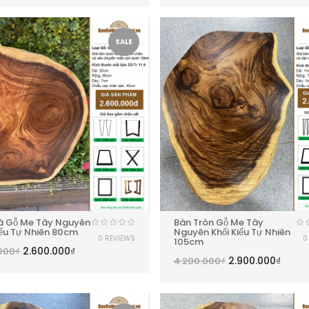
SALE
à Gỗ Me Tây Nguyên
Bàn Tròn Gỗ Me Tây
ểu Tự Nhiên 80cm
Nguyên Khối Kiểu Tự Nhiên
0 REVIEWS
0
105cm
2.600.000
₫
000
₫
2.900.000
₫
4.200.000
₫