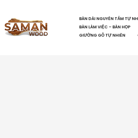
BÀN DÀI NGUYÊN TẤM TỰ NH
BÀN LÀM VIỆC – BÀN HỌP
GIƯỜNG GỖ TỰ NHIÊN