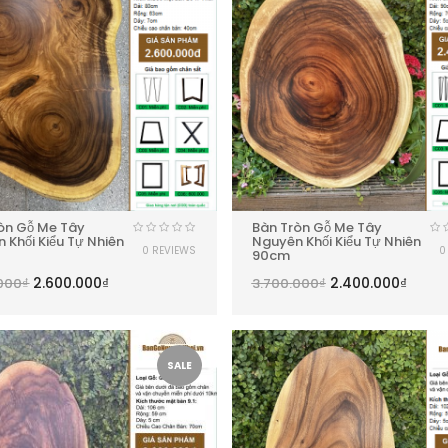
òn Gỗ Me Tây
Bàn Tròn Gỗ Me Tây
 Khối Kiểu Tự Nhiên
Nguyên Khối Kiểu Tự Nhiên
0 REVIEWS
0
90cm
2.600.000
₫
2.400.000
₫
000
₫
3.700.000
₫
SALE