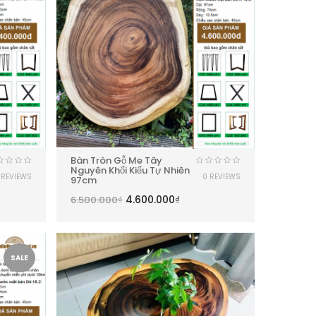
Bàn Tròn Gỗ Me Tây
Nguyên Khối Kiểu Tự Nhiên
 REVIEWS
0 REVIEWS
97cm
4.600.000
₫
6.500.000
₫
SALE