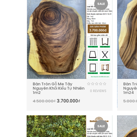
SALE
Bàn Tròn Gỗ Me Tây
Bàn Tr
Nguyên Khối Kiểu Tự Nhiên
Nguyên
0 REVIEWS
1m2
1m24
3.700.000
₫
4.500.000
₫
5.000
SALE