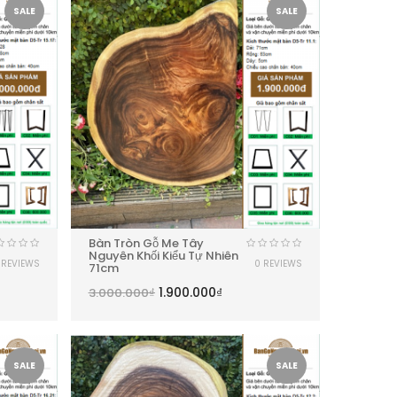
SALE
SALE
Bàn Tròn Gỗ Me Tây
Nguyên Khối Kiểu Tự Nhiên
 REVIEWS
0 REVIEWS
71cm
1.900.000
₫
3.000.000
₫
SALE
SALE