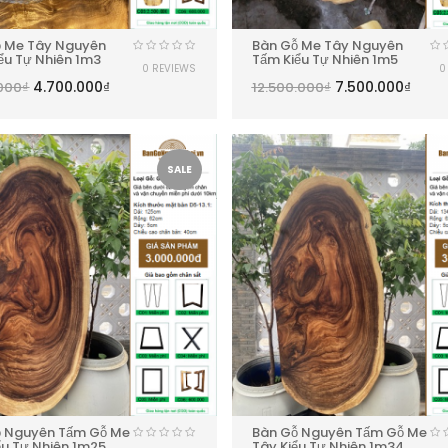
ỗ Me Tây Nguyên
Bàn Gỗ Me Tây Nguyên
ểu Tự Nhiên 1m3
Tấm Kiểu Tự Nhiên 1m5
0 REVIEWS
0
4.700.000
₫
7.500.000
₫
000
₫
12.500.000
₫
SALE
ỗ Nguyên Tấm Gỗ Me
Bàn Gỗ Nguyên Tấm Gỗ Me
ểu Tự Nhiên 1m25
Tây Kiểu Tự Nhiên 1m34