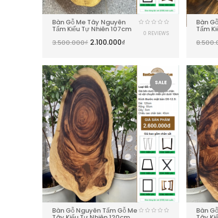
Bàn Gỗ Me Tây Nguyên
Bàn G
Tấm Kiểu Tự Nhiên 107cm
Tấm Ki
0 REVIEWS
2.100.000
₫
3.500.000
₫
8.500.
SALE
Bàn Gỗ Nguyên Tấm Gỗ Me
Bàn G
Tây Kiểu Tự Nhiên 120cm
Tây Ki