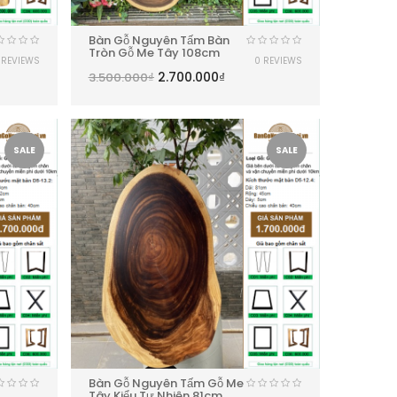
Bàn Gỗ Nguyên Tấm Bàn
Tròn Gỗ Me Tây 108cm
 REVIEWS
0 REVIEWS
2.700.000
₫
3.500.000
₫
SALE
SALE
Bàn Gỗ Nguyên Tấm Gỗ Me
Tây Kiểu Tự Nhiên 81cm