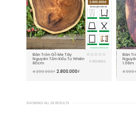
Bàn Tròn Gỗ Me Tây
Bàn Tr
Nguyên Tấm Kiểu Tự Nhiên
Nguyê
0 REVIEWS
80cm
1.06m
2.800.000
₫
4.200.000
₫
4.000
SHOWING ALL 28 RESULTS