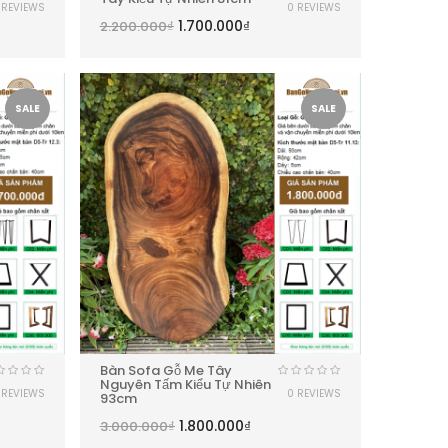
 REVIEWS
0 REVIEWS
1.700.000
₫
2.200.000
₫
SALE
SALE
Bàn Sofa Gỗ Me Tây
Nguyên Tấm Kiểu Tự Nhiên
 REVIEWS
0 REVIEWS
93cm
1.800.000
₫
3.000.000
₫