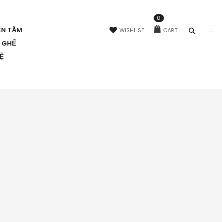
0
ÊN TẤM
WISHLIST
CART
N GHẾ
HỆ