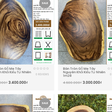
SALE
òn Gỗ Me Tây
Bàn Tròn Gỗ Me Tây
 Khối Kiểu Tự Nhiên
Nguyên Khối Kiểu Tự Nhiên
0 REVIEWS
0
1m28
3.400.000
₫
3.000.000
₫
.000
₫
4.600.000
₫
SALE