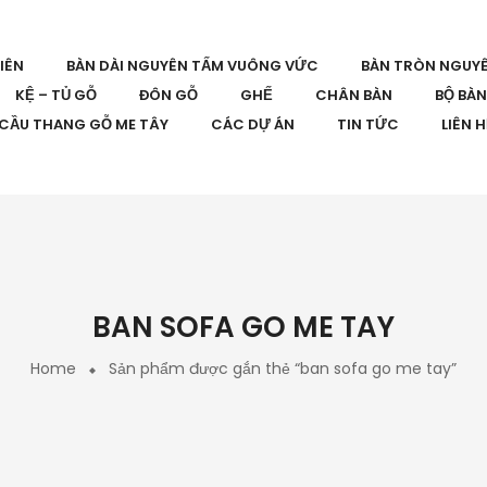
IÊN
BÀN DÀI NGUYÊN TẤM VUÔNG VỨC
BÀN TRÒN NGUY
KỆ – TỦ GỖ
ĐÔN GỖ
GHẾ
CHÂN BÀN
BỘ BÀ
CẦU THANG GỖ ME TÂY
CÁC DỰ ÁN
TIN TỨC
LIÊN 
BAN SOFA GO ME TAY
Home
Sản phẩm được gắn thẻ “ban sofa go me tay”