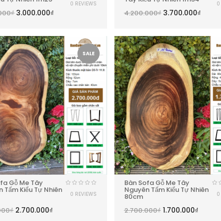
0 REVIEWS
0
3.000.000
₫
3.700.000
₫
000
₫
4.200.000
₫
SALE
fa Gỗ Me Tây
Bàn Sofa Gỗ Me Tây
 Tấm Kiểu Tự Nhiên
Nguyên Tấm Kiểu Tự Nhiên
0 REVIEWS
0
80cm
2.700.000
₫
1.700.000
₫
000
₫
2.700.000
₫