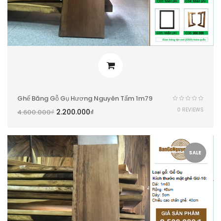
Ghế Băng Gỗ Gụ Hương Nguyên Tấm 1m79
0 REVIEWS
2.200.000
₫
4.600.000
₫
SALE