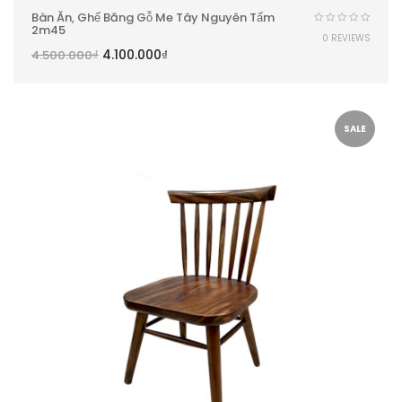
Bàn Ăn, Ghế Băng Gỗ Me Tây Nguyên Tấm
2m45
0 REVIEWS
4.100.000
₫
4.500.000
₫
SALE