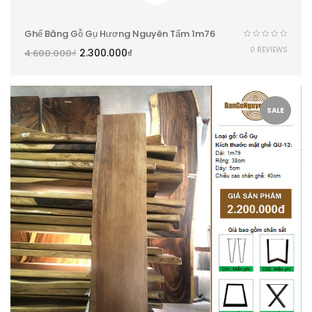
Ghế Băng Gỗ Gụ Hương Nguyên Tấm 1m76
0 REVIEWS
2.300.000
₫
4.600.000
₫
SALE