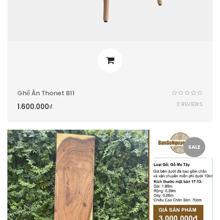
Ghế Ăn Thonet 811
0 REVIEWS
1.600.000
₫
SALE