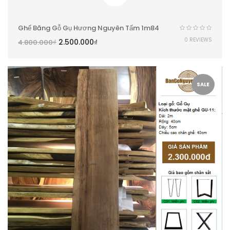
Ghế Băng Gỗ Gụ Hương Nguyên Tấm 1m84
0 REVIEWS
2.500.000
₫
4.800.000
₫
SALE