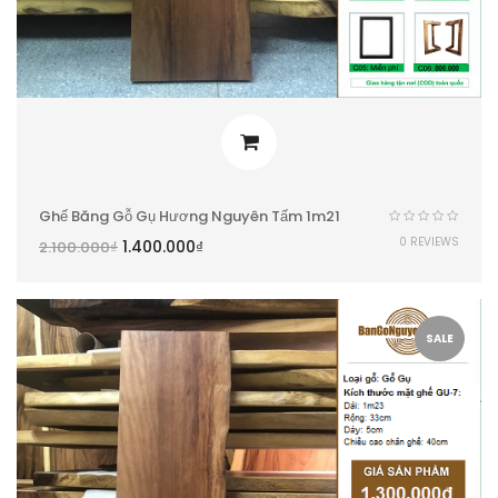
Ghế Băng Gỗ Gụ Hương Nguyên Tấm 1m21
0 REVIEWS
1.400.000
₫
2.100.000
₫
SALE