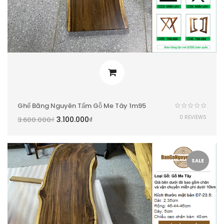
Ghế Băng Nguyên Tấm Gỗ Me Tây 1m95
0 REVIEWS
3.100.000
₫
3.600.000
₫
SALE