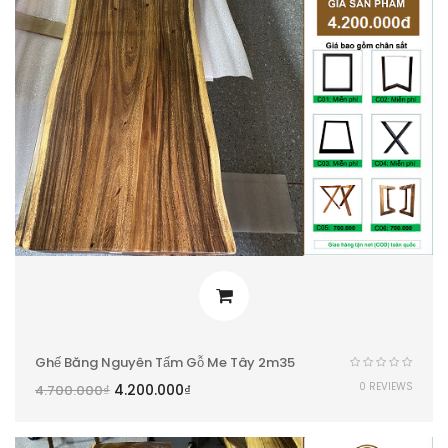
Ghế Băng Nguyên Tấm Gỗ Me Tây 2m35
0 REVIEWS
4.200.000
₫
4.700.000
₫