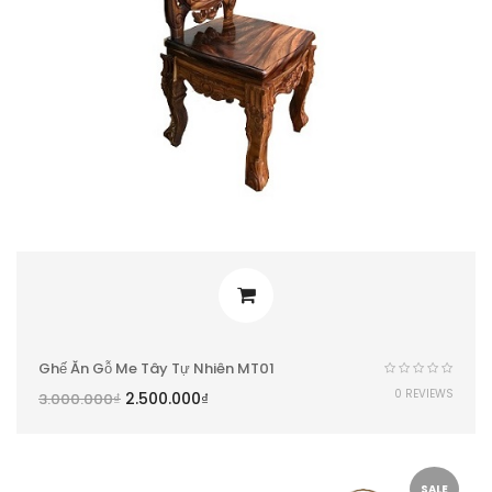
Ghế Ăn Gỗ Me Tây Tự Nhiên MT01
0 REVIEWS
2.500.000
₫
3.000.000
₫
SALE