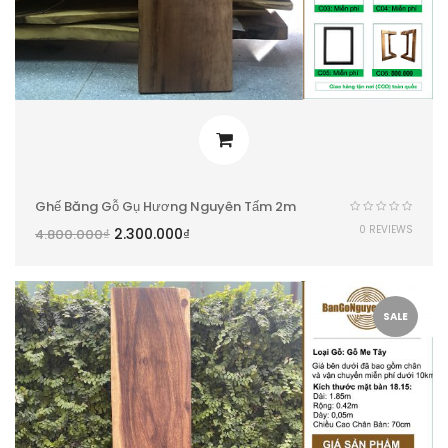
Ghế Băng Gỗ Gụ Hương Nguyên Tấm 2m
0 REVIEWS
2.300.000
₫
4.800.000
₫
SALE