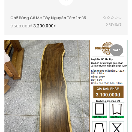
Ghế Băng Gỗ Me Tây Nguyên Tấm 1m85
0 REVIEWS
3.200.000
₫
3.500.000
₫
SALE