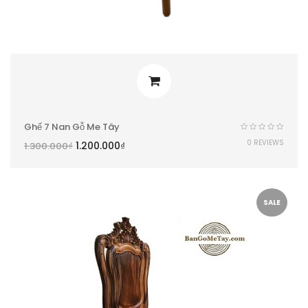
Ghế 7 Nan Gỗ Me Tây
0 REVIEWS
1.200.000
₫
1.300.000
₫
SALE