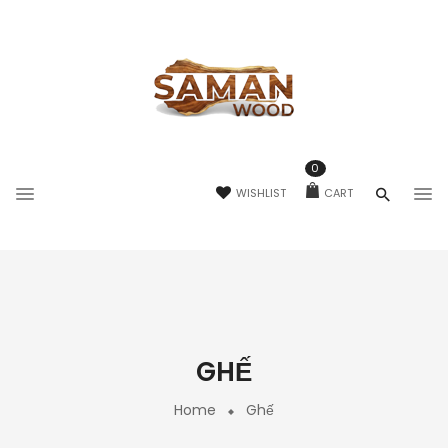
0
WISHLIST
CART
GHẾ
Home
Ghế