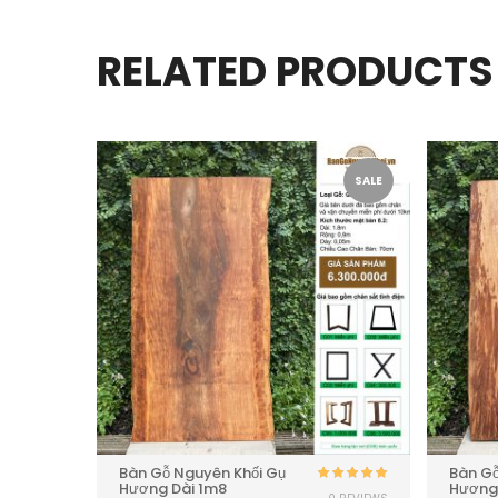
RELATED PRODUCTS
SALE
SALE
Bàn Gỗ Nguyên Khối Gụ
Bàn Gỗ
Hương Dài 1m8
Hương
Được xếp
Được xếp