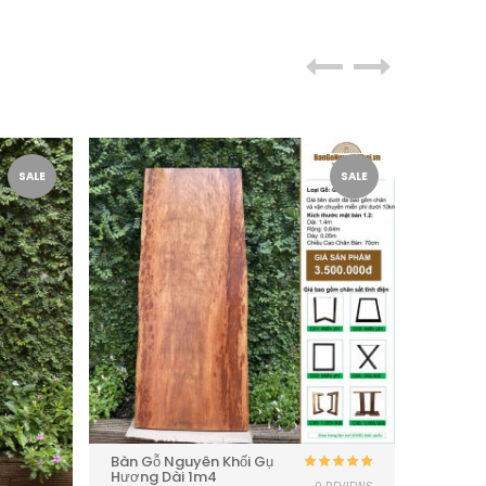
SALE
SALE
Bàn Gỗ Nguyên Khối Gụ
Bàn Gỗ
Hương Dài 1m4
Hương 
Được xếp