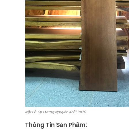
Mặt Gỗ Gụ Hương Nguyên Khối 1m79
Thông Tin Sản Phẩm: