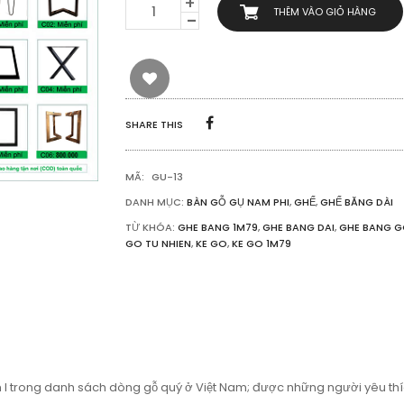
GHẾ
THÊM VÀO GIỎ HÀNG
BĂNG
GỖ
GỤ
HƯƠNG
NGUYÊN
TẤM
1M79
SHARE THIS
SỐ
LƯỢNG
MÃ:
GU-13
DANH MỤC:
BÀN GỖ GỤ NAM PHI
,
GHẾ
,
GHẾ BĂNG DÀI
TỪ KHÓA:
GHE BANG 1M79
,
GHE BANG DAI
,
GHE BANG G
GO TU NHIEN
,
KE GO
,
KE GO 1M79
 trong danh sách dòng gỗ quý ở Việt Nam; được những người yêu thích g