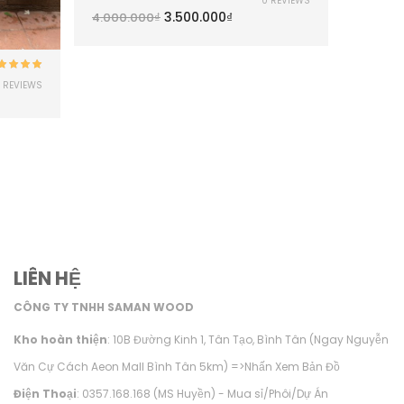
0 REVIEWS
hạng
5.00
5
3.500.000
₫
4.000.000
₫
7.900.
sao
Được xếp
 REVIEWS
ạng
5.00
5
sao
LIÊN HỆ
CÔNG TY TNHH SAMAN WOOD
Kho hoàn thiện
: 10B Đường Kinh 1, Tân Tạo, Bình Tân (Ngay Nguyễn
Văn Cự Cách Aeon Mall Bình Tân 5km) =>
Nhấn Xem Bản Đồ
Điện Thoại
: 0357.168.168 (MS Huyền) - Mua sỉ/Phôi/Dự Án