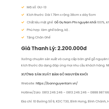
Mã số: GU-13
Kích thước: Dài 1.79m x rộng 38cm x dày 5cm
Chất liệu mặt ghế:
Gỗ Gụ Nam Phi nguyên khối
100%, k
Phù hợp: làm ghế băng, kệ…
Tặng Chân Ghế
Giá Thanh Lý: 2.200.000đ
Xưởng chuyên sản xuất và cung cấp bàn ghế gỗ nguyên 
kích thước đa dạng đáp ứng mọi nhu cầu khách hàng. N
XƯỞNG SẢN XUẤT BÀN GỖ NGUYÊN KHỐI
Website:
https://bannguyentam.vn/
Hotline/Zalo: 0813.246.246 – 0813.246.246 – 0888.987.6
Địa chỉ: 10 Đường Số 9, KDC T30, Bình Hưng, Bình Chánh