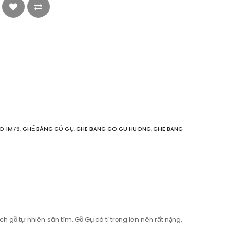
O 1M79
,
GHẾ BĂNG GỖ GỤ
,
GHE BANG GO GU HUONG
,
GHE BANG
ỗ tự nhiên săn tìm. Gỗ Gụ có tỉ trọng lớn nên rất nặng,