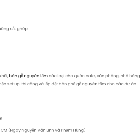
hông cắt ghép
khối,
bàn gỗ nguyên tấm
các loại cho quán cafe, văn phòng, nhà hàng, hộ
hận set up, thi công và lắp đặt bàn ghế gỗ nguyên tấm cho các dự án.
66
, HCM (Ngay Nguyễn Văn Linh và Phạm Hùng)