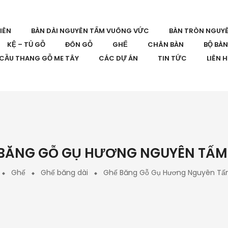
IÊN
BÀN DÀI NGUYÊN TẤM VUÔNG VỨC
BÀN TRÒN NGUY
KỆ – TỦ GỖ
ĐÔN GỖ
GHẾ
CHÂN BÀN
BỘ BÀ
CẦU THANG GỖ ME TÂY
CÁC DỰ ÁN
TIN TỨC
LIÊN 
BĂNG GỖ GỤ HƯƠNG NGUYÊN TẤM
Ghế
Ghế băng dài
Ghế Băng Gỗ Gụ Hương Nguyên T