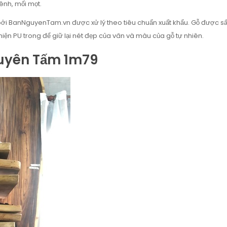
vênh, mối mọt.
BanNguyenTam.vn được xử lý theo tiêu chuẩn xuất khẩu. Gỗ được sấy đ
iện PU trong để giữ lại nét đẹp của vân và màu của gỗ tự nhiên.
uyên Tấm 1m79