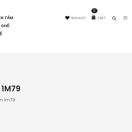
0
ÊN TẤM
WISHLIST
CART
N GHẾ
HỆ
 1M79
ấm 1m79