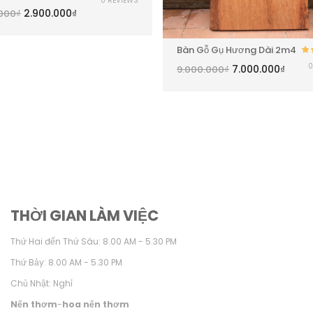
0 REVIEWS
hạng
5.00
5
2.900.000
₫
.000
₫
sao
Bàn Gỗ Gụ Hương Dài 2m4
0
7.000.000
₫
9.000.000
₫
h
THỜI GIAN LÀM VIỆC
Thứ Hai đến Thứ Sáu: 8.00 AM - 5.30 PM
Thứ Bảy: 8.00 AM - 5.30 PM
Chủ Nhật: Nghỉ
Nến thơm
-
hoa nến thơm