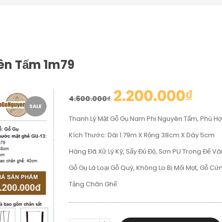
ên Tấm 1m79
2.200.000
₫
4.600.000
₫
SALE
Thanh Lý Mặt Gỗ Gụ Nam Phi Nguyên Tấm, Phù H
Kích Thước: Dài 1.79m X Rộng 38cm X Dày 5cm
Hàng Đã Xữ Lý Kỹ, Sấy Đủ Độ, Sơn PU Trong Để Vâ
Gỗ Gụ Là Loại Gỗ Quý, Không Lo Bị Mối Mọt, Gỗ C
Tặng Chân Ghế