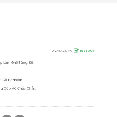
AVAILABILITY:
IN STOCK
ợp Làm Ghế Băng, Kệ…
n Gỗ Tự Nhiên
ứng Cáp Và Chắc Chắn.