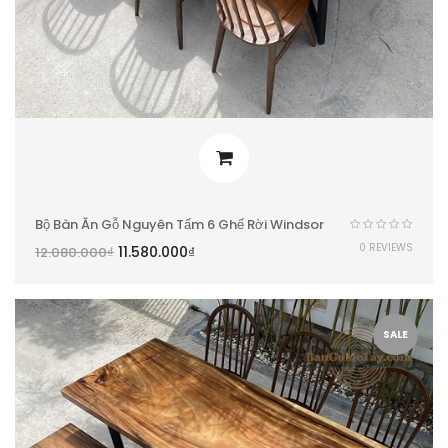
Bộ Bàn Ăn Gỗ Nguyên Tấm 6 Ghế Rời Windsor
0 REVIEWS
11.580.000
₫
12.080.000
₫
SALE