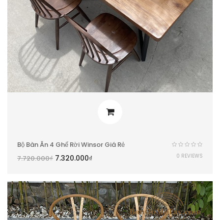
Bộ Bàn Ăn 4 Ghế Rời Winsor Giá Rẻ
0 REVIEWS
7.320.000
₫
7.720.000
₫