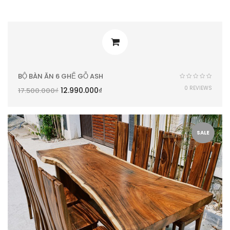
BỘ BÀN ĂN 6 GHẾ GỖ ASH
0 REVIEWS
12.990.000
₫
17.500.000
₫
SALE