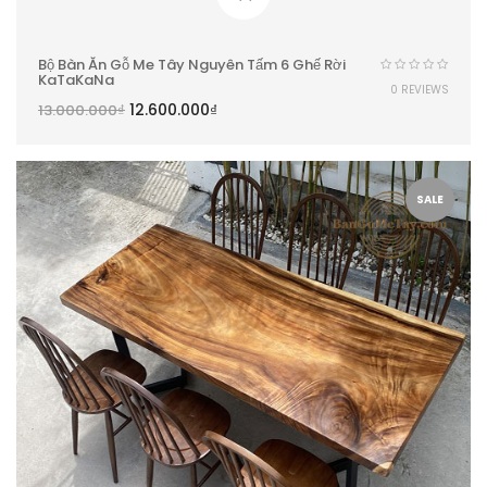
Bộ Bàn Ăn Gỗ Me Tây Nguyên Tấm 6 Ghế Rời
KaTaKaNa
0 REVIEWS
12.600.000
₫
13.000.000
₫
SALE