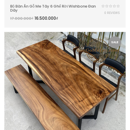
Bộ Bàn Ăn Gỗ Me Tây 6 Ghế Rời Wishbone Đan
Dây
0 REVIEWS
16.500.000
₫
17.000.000
₫
SALE