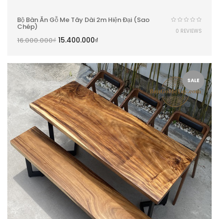
Bộ Bàn Ăn Gỗ Me Tây Dài 2m Hiện Đại (Sao
Chép)
0 REVIEWS
15.400.000
₫
16.000.000
₫
SALE