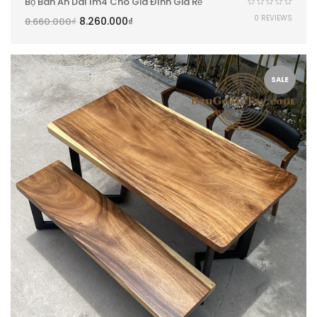
Bộ Bàn Ăn Dài 1m4 Cho Gia Đình Giá Rẻ
0 REVIEWS
8.260.000
₫
8.660.000
₫
SALE