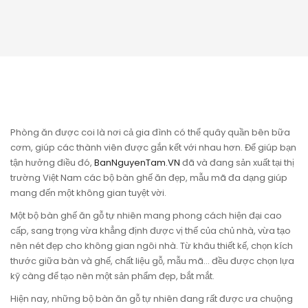
Phòng ăn được coi là nơi cả gia đình có thể quây quần bên bữa
cơm, giúp các thành viên được gắn kết với nhau hơn. Để giúp bạn
tận hưởng điều đó,
BanNguyenTam.VN
đã và đang sản xuất tại thị
trường Việt Nam các bộ bàn ghế ăn đẹp, mẫu mã đa dạng giúp
mang đến một không gian tuyệt vời.
Một bộ bàn ghế ăn gỗ tự nhiên mang phong cách hiện đại cao
cấp, sang trọng vừa khẳng định được vị thế của chủ nhà, vừa tạo
nên nét đẹp cho không gian ngôi nhà. Từ khâu thiết kế, chọn kích
thước giữa bàn và ghế, chất liệu gỗ, mẫu mã… đều được chọn lựa
kỹ càng để tạo nên một sản phẩm đẹp, bắt mắt.
Hiện nay, những bộ bàn ăn gỗ tự nhiên đang rất được ưa chuộng