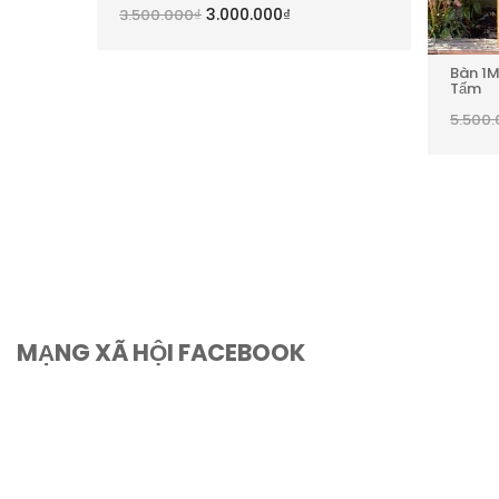
hạng
5.00
5
hạng
5.00
5
3.000.000
₫
3.500.000
₫
sao
sao
Bàn 1
Tấm
5.500
MẠNG XÃ HỘI FACEBOOK