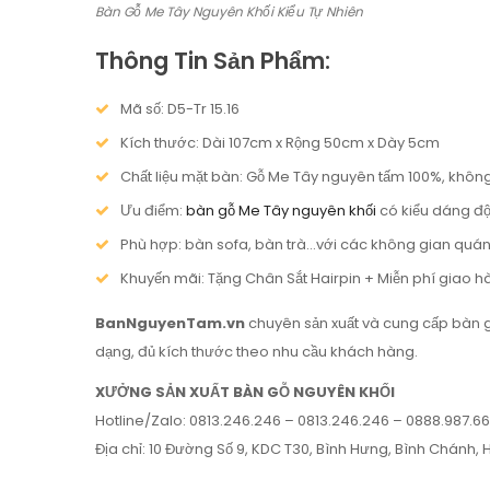
Bàn Gỗ Me Tây Nguyên Khối Kiểu Tự Nhiên
Thông Tin Sản Phẩm:
Mã số: D5-Tr 15.16
Kích thước: Dài 107cm x Rộng 50cm x Dày 5cm
Chất liệu mặt bàn: Gỗ Me Tây nguyên tấm 100%, khôn
Ưu điểm:
bàn gỗ Me Tây nguyên khối
có kiểu dáng độc
Phù hợp: bàn sofa, bàn trà…với các không gian quá
Khuyến mãi: Tặng Chân Sắt Hairpin + Miễn phí giao h
BanNguyenTam.vn
chuyên sản xuất và cung cấp bàn ghế
dạng, đủ kích thước theo nhu cầu khách hàng.
XƯỞNG SẢN XUẤT BÀN GỖ NGUYÊN KHỐI
Hotline/Zalo: 0813.246.246 – 0813.246.246 – 0888.987.6
Địa chỉ: 10 Đường Số 9, KDC T30, Bình Hưng, Bình Chánh