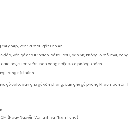
g cắt ghép, vân và màu gỗ tự nhiên
 đáo, vân gỗ đẹp tự nhiên; dễ lau chùi, vệ sinh; không lo mối mọt, cong
n cafe hoặc sân vườn, ban công hoặc sofa phòng khách.
àng trong nội thành
 gỗ cafe, bàn ghế gỗ văn phòng, bàn ghế gỗ phòng khách, bàn ăn, 
66
, HCM (Ngay Nguyễn Văn Linh và Phạm Hùng)