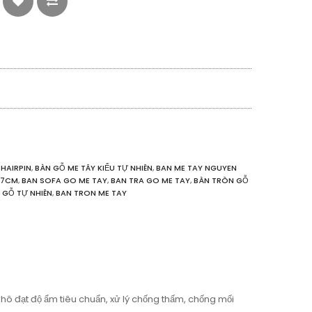
HAIRPIN
,
BÀN GỖ ME TÂY KIỂU TỰ NHIÊN
,
BAN ME TAY NGUYEN
107CM
,
BAN SOFA GO ME TAY
,
BAN TRA GO ME TAY
,
BÀN TRÒN GỖ
 GỖ TỰ NHIÊN
,
BAN TRON ME TAY
hô đạt độ ẩm tiêu chuẩn, xử lý chống thấm, chống mối