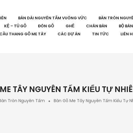
IÊN
BÀN DÀI NGUYÊN TẤM VUÔNG VỨC
BÀN TRÒN NGUY
KỆ – TỦ GỖ
ĐÔN GỖ
GHẾ
CHÂN BÀN
BỘ BÀ
CẦU THANG GỖ ME TÂY
CÁC DỰ ÁN
TIN TỨC
LIÊN 
ME TÂY NGUYÊN TẤM KIỂU TỰ NHI
Bàn Tròn Nguyên Tấm
Bàn Gỗ Me Tây Nguyên Tấm Kiểu Tự N