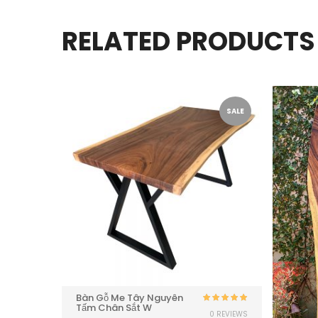
RELATED PRODUCTS
SALE
SALE
Bàn Gỗ Me Tây Nguyên
Tấm Chân Sắt W
Được xếp
Được xếp
0 REVIEWS
0 REVIEWS