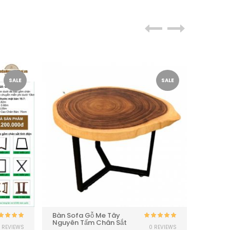
SALE
SALE
Bàn Sofa Gỗ Me Tây
Bàn Ăn,
Nguyên Tấm Chân Sắt
Me Tây
Được xếp
Được xếp
 REVIEWS
0 REVIEWS