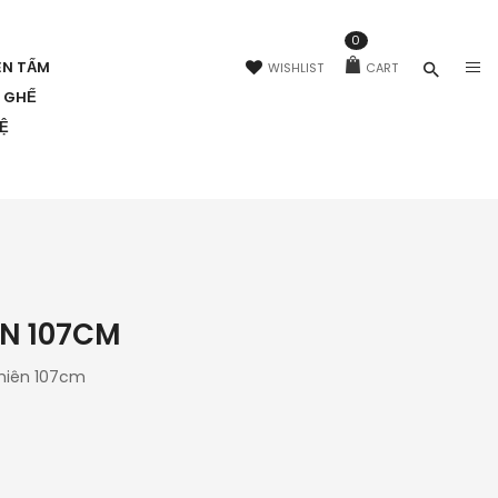
0
ÊN TẤM
WISHLIST
CART
N GHẾ
HỆ
ÊN 107CM
hiên 107cm