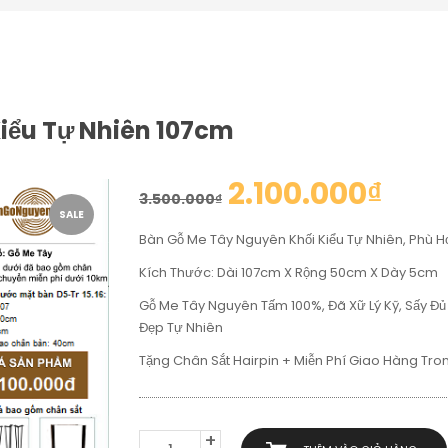
iểu Tự Nhiên 107cm
2.100.000
₫
3.500.000
₫
SALE
Bàn Gỗ Me Tây Nguyên Khối Kiểu Tự Nhiên, Phù 
Kích Thước: Dài 107cm X Rộng 50cm X Dày 5cm
Gỗ Me Tây Nguyên Tấm 100%, Đã Xữ Lý Kỹ, Sấy Đủ
Đẹp Tự Nhiên
Tặng Chân Sắt Hairpin + Miễn Phí Giao Hàng Tro
BÀN