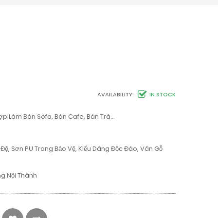
AVAILABILITY:
IN STOCK
Hợp Làm Bàn Sofa, Bàn Cafe, Bàn Trà…
 Độ, Sơn PU Trong Bảo Vệ, Kiểu Dáng Độc Đáo, Vân Gỗ
ng Nội Thành