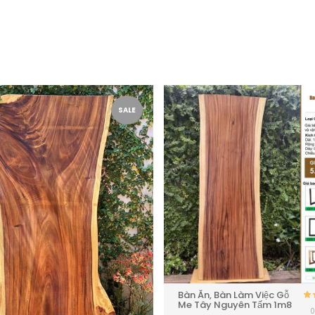
SALE
Bàn Ăn, Bàn Làm Việc Gỗ
Me Tây Nguyên Tấm 1m8
0