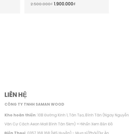
ạng
5.00
5
hạng
5.00
5
1.900.000
₫
2.500.000
₫
76.000
sao
sao
LIÊN HỆ
CÔNG TY TNHH SAMAN WOOD
Kho hoàn thiện
: 10B Đường Kinh 1, Tân Tạo, Bình Tân (Ngay Nguyễn
Văn Cự Cách Aeon Mall Bình Tân 5km) =>
Nhấn Xem Bản Đồ
Điện Thoại
: 0357.168.168 (MS Huyền) - Mua sỉ/Phôi/Dự Án