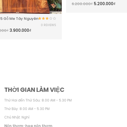
h
5.200.000
₫
6.200.000
₫
M5 Gỗ Me Tây Nguyên
Được
0 REVIEWS
xếp
3.900.000
₫
.000
₫
hạng
3.00
5
sao
THỜI GIAN LÀM VIỆC
Thứ Hai đến Thứ Sáu: 8.00 AM - 5.30 PM
Thứ Bảy: 8.00 AM - 5.30 PM
Chủ Nhật: Nghỉ
Nến thơm
-
hoa nến thơm