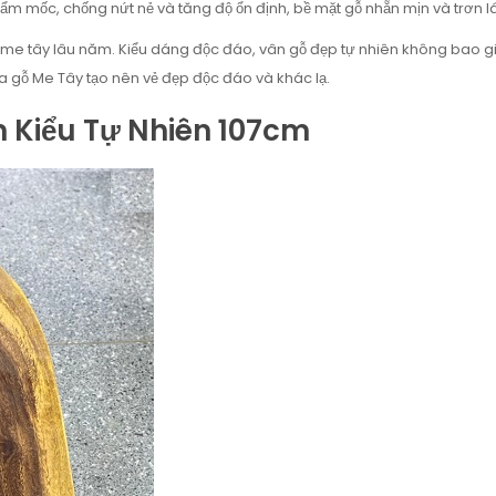
ẩm mốc, chống nứt nẻ và tăng độ ổn định, bề mặt gỗ nhẵn mịn và trơn l
 me tây lâu năm. Kiểu dáng độc đáo, vân gỗ đẹp tự nhiên không bao g
 gỗ Me Tây tạo nên vẻ đẹp độc đáo và khác lạ.
 Kiểu Tự Nhiên 107cm