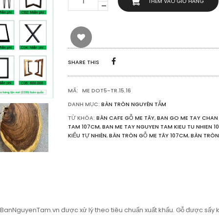
THÊM VÀO GIỎ HÀNG
GỖ
ME
TÂY
NGUYÊN
TẤM
KIỂU
TỰ
SHARE THIS
NHIÊN
107CM
SỐ
MÃ:
ME DOT5-TR.15.16
LƯỢNG
DANH MỤC:
BÀN TRÒN NGUYÊN TẤM
TỪ KHÓA:
BÀN CAFE GỖ ME TÂY
,
BAN GO ME TAY CHAN 
TAM 107CM
,
BAN ME TAY NGUYEN TAM KIEU TU NHIEN 
KIỂU TỰ NHIÊN
,
BÀN TRÒN GỖ ME TÂY 107CM
,
BÀN TRÒN
 BanNguyenTam.vn được xử lý theo tiêu chuẩn xuất khẩu. Gỗ được sấy k