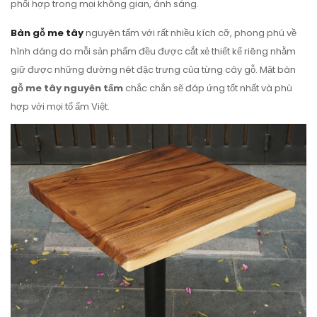
phối hợp trong mọi không gian, ánh sáng.
Bàn gỗ me tây
nguyên tấm với rất nhiều kích cỡ, phong phú về
hình dáng do mỗi sản phẩm đều được cắt xẻ thiết kế riêng nhằm
giữ được những đường nét đặc trưng của từng cây gỗ. Mặt bàn
gỗ me tây nguyên tấm
chắc chắn sẽ đáp ứng tốt nhất và phù
hợp với mọi tổ ấm Việt.