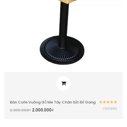
Bàn Cafe Vuông Gỗ Me Tây Chân Sắt Đế Gang
Được xếp
1 REVIEWS
2.000.000
₫
2.300.000
₫
hạng
5.00
5
sao