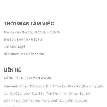
THỜI GIAN LÀM VIỆC
Thứ Hai đến Thứ Sáu: 8.00 AM - 5.30 PM
Thứ Bảy: 8.00 AM - 5.30 PM
Chủ Nhật: Nghỉ
Nến thơm
-
hoa nến thơm
LIÊN HỆ
CÔNG TY TNHH SAMAN WOOD
Kho hoàn thiện
: 10B Đường Kinh 1, Tân Tạo, Bình Tân (Ngay Nguyễn
Văn Cự Cách Aeon Mall Bình Tân 5km) =>
Nhấn Xem Bản Đồ
Điện Thoại
: 0357.168.168 (MS Huyền) - Mua sỉ/Phôi/Dự Án