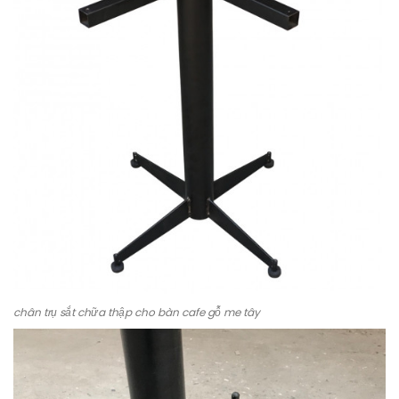
chân trụ sắt chữa thập cho bàn cafe gỗ me tây