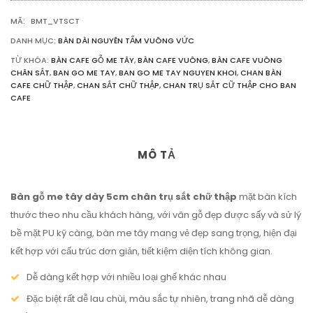
THẬP
MÃ:
BMT_VTSCT
SỐ
LƯỢNG
DANH MỤC:
BÀN DÀI NGUYÊN TẤM VUÔNG VỨC
TỪ KHÓA:
BÀN CAFE GỖ ME TÂY
,
BÀN CAFE VUÔNG
,
BÀN CAFE VUÔNG
CHÂN SẮT
,
BAN GO ME TAY
,
BAN GO ME TAY NGUYEN KHOI
,
CHAN BÀN
CAFE CHỮ THẬP
,
CHAN SẮT CHỮ THẬP
,
CHAN TRỤ SẮT CỮ THẬP CHO BAN
CAFE
MÔ TẢ
Bàn gỗ me tây dày 5cm chân trụ sắt chữ thập
mặt bàn kích
thước theo nhu cầu khách hàng, với vân gỗ đẹp được sấy và sử lý
bề mặt PU kỹ càng, bàn me tây mang vẻ đẹp sang trọng, hiện đại
kết hợp với cấu trúc dơn giản, tiết kiệm diện tích không gian.
Dễ dàng kết hợp với nhiều loại ghế khác nhau
Đặc biệt rất dễ lau chùi, màu sắc tự nhiên, trang nhã dễ dàng