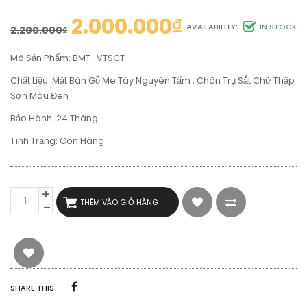
2.000.000
₫
AVAILABILITY:
IN STOCK
2.200.000
₫
Mã Sản Phẩm: BMT_VTSCT
Chất Liệu: Mặt Bàn Gỗ Me Tây Nguyên Tấm , Chân Trụ Sắt Chữ Thập
Sơn Màu Đen
Bảo Hành: 24 Tháng
Tình Trạng: Còn Hàng
BÀN
THÊM VÀO GIỎ HÀNG
CAFE
VUÔNG
GỖ
ME
TÂY
CHÂN
TRỤ
SHARE THIS
SẮT
CHỮ