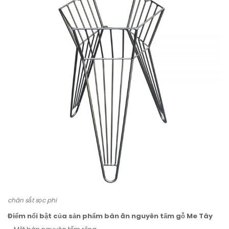
chân sắt sọc phi
Điểm nổi bật của sản phẩm bàn ăn nguyên tấm gỗ Me Tây