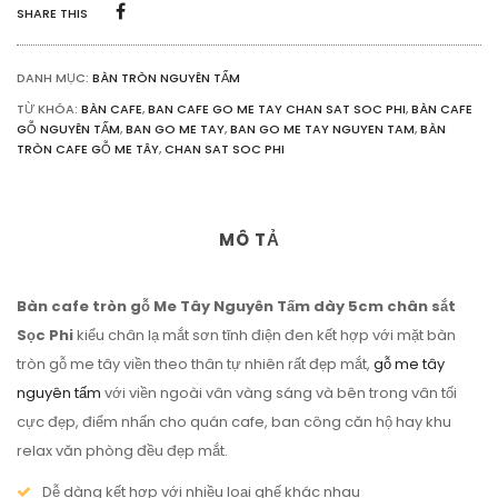
TẤM
SHARE THIS
CHÂN
SỌC
PHI
DANH MỤC:
BÀN TRÒN NGUYÊN TẤM
SỐ
LƯỢNG
TỪ KHÓA:
BÀN CAFE
,
BAN CAFE GO ME TAY CHAN SAT SOC PHI
,
BÀN CAFE
GỖ NGUYÊN TẤM
,
BAN GO ME TAY
,
BAN GO ME TAY NGUYEN TAM
,
BÀN
TRÒN CAFE GỖ ME TÂY
,
CHAN SAT SOC PHI
MÔ TẢ
Bàn cafe tròn gỗ Me Tây Nguyên Tấm dày 5cm chân sắt
Sọc Phi
kiểu chân lạ mắt sơn tĩnh điện đen kết hợp với mặt bàn
tròn gỗ me tây viền theo thân tự nhiên rất đẹp mắt,
gỗ me tây
nguyên tấm
với viền ngoài vân vàng sáng và bên trong vân tối
cực đẹp, điểm nhấn cho quán cafe, ban công căn hộ hay khu
relax văn phòng đều đẹp mắt.
Dễ dàng kết hợp với nhiều loại ghế khác nhau