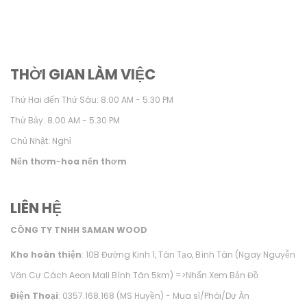
THỜI GIAN LÀM VIỆC
Thứ Hai đến Thứ Sáu: 8.00 AM - 5.30 PM
Thứ Bảy: 8.00 AM - 5.30 PM
Chủ Nhật: Nghỉ
Nến thơm
-
hoa nến thơm
LIÊN HỆ
CÔNG TY TNHH SAMAN WOOD
Kho hoàn thiện
: 10B Đường Kinh 1, Tân Tạo, Bình Tân (Ngay Nguyễn
Văn Cự Cách Aeon Mall Bình Tân 5km) =>
Nhấn Xem Bản Đồ
Điện Thoại
: 0357.168.168 (MS Huyền) - Mua sỉ/Phôi/Dự Án