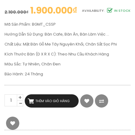
1.900.000
₫
AVAILABILITY:
IN STOCK
2.100.000
₫
Mã Sản Phẩm: BGMT_CSSP
Hướng Dẫn Sử Dụng: Bàn Cafe, Bàn Ăn, Bàn Làm Việc …
Chất Liệu: Mặt Bàn Gỗ Me Tây Nguyên Khối, Chân Sắt Sọc Phi
Kích Thước Bàn (D X R X C): Theo Nhu Cầu Khách Hàng
Màu Sắc: Tự Nhiên, Chân Đen
Bảo Hành: 24 Tháng
BÀN
THÊM VÀO GIỎ HÀNG
CAFE
TRÒN
GỖ
ME
TÂY
NGUYÊN