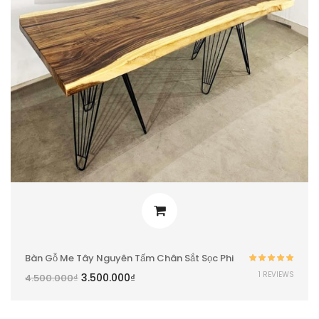
Bàn Gỗ Me Tây Nguyên Tấm Chân Sắt Sọc Phi
Được xếp
1 REVIEWS
3.500.000
₫
4.500.000
₫
hạng
5.00
5
sao