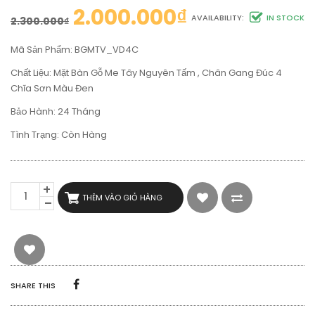
2.000.000
₫
AVAILABILITY:
IN STOCK
2.300.000
₫
Mã Sản Phẩm: BGMTV_VD4C
Chất Liệu: Mặt Bàn Gỗ Me Tây Nguyên Tấm , Chân Gang Đúc 4
Chĩa Sơn Màu Đen
Bảo Hành: 24 Tháng
Tình Trạng: Còn Hàng
BÀN
THÊM VÀO GIỎ HÀNG
CAFE
VUÔNG
GỖ
ME
TÂY
CHÂN
GANG
SHARE THIS
ĐÚC
4