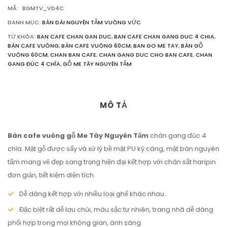
CHĨA
MÃ:
BGMTV_VD4C
SỐ
LƯỢNG
DANH MỤC:
BÀN DÀI NGUYÊN TẤM VUÔNG VỨC
TỪ KHÓA:
BAN CAFE CHAN GAN DUC
,
BAN CAFE CHAN GANG DUC 4 CHIA
,
BÀN CAFE VUÔNG
,
BÀN CAFE VUÔNG 60CM
,
BAN GO ME TAY
,
BÀN GỖ
VUÔNG 60CM
,
CHAN BAN CAFE
,
CHAN GANG DUC CHO BAN CAFE
,
CHAN
GANG ĐÚC 4 CHĨA
,
GỖ ME TÂY NGUYÊN TẤM
MÔ TẢ
Bàn cafe vuông gỗ Me Tây Nguyên Tấm
chân gang đúc 4
chĩa. Mặt gỗ được sấy và xử lý bề mặt PU kỹ càng, mặt bàn nguyên
tấm mang vẻ đẹp sang trọng hiện đại kết hợp với chân sắt haripin
đơn giản, tiết kiệm diện tích.
Dễ dàng kết hợp với nhiều loại ghế khác nhau.
Đặc biệt rất dễ lau chùi, màu sắc tự nhiên, trang nhã dễ dàng
phối hợp trong mọi không gian, ánh sáng.