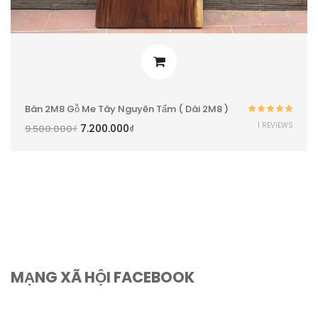
Bàn 2M8 Gỗ Me Tây Nguyên Tấm ( Dài 2M8 )
Được xếp
1 REVIEWS
7.200.000
₫
9.500.000
₫
hạng
5.00
5
sao
MẠNG XÃ HỘI FACEBOOK