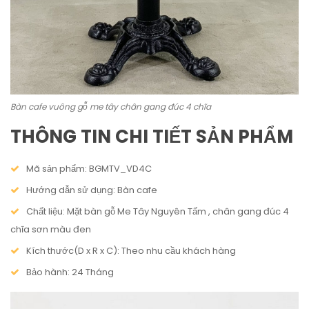
Bàn cafe vuông gỗ me tây chân gang đúc 4 chĩa
THÔNG TIN CHI TIẾT SẢN PHẨM
Mã sản phẩm: BGMTV_VD4C
Hướng dẫn sử dụng: Bàn cafe
Chất liệu: Mặt bàn gỗ Me Tây Nguyên Tấm , chân gang đúc 4
chĩa sơn màu đen
Kích thước(D x R x C): Theo nhu cầu khách hàng
Bảo hành: 24 Tháng