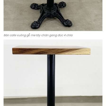
Bàn cafe vuông gỗ me tây chân gang đúc 4 chĩa