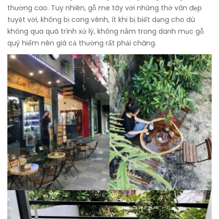
thường cao. Tuy nhiên, gỗ me tây với những thớ vân đẹp
tuyệt vời, không bị cong vênh, ít khi bị biết dạng cho dù
không qua quá trình xử lý, không nằm trong danh mục gỗ
quý hiếm nên giá cả thường rất phải chăng.