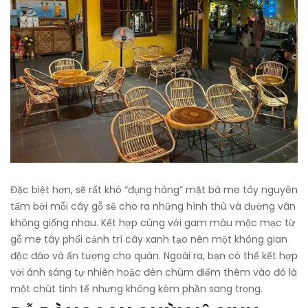
Đặc biệt hơn, sẽ rất khó “đụng hàng” mặt bà me tây nguyên
tấm bởi mỗi cây gỗ sẽ cho ra những hình thù và đường vân
không giống nhau. Kết hợp cùng với gam màu mộc mạc từ
gỗ me tây phối cảnh trí cây xanh tạo nên một không gian
độc đáo và ấn tượng cho quán. Ngoài ra, bạn có thể kết hợp
với ánh sáng tự nhiên hoặc đèn chùm điểm thêm vào đó là
một chút tinh tế nhưng không kém phần sang trọng.