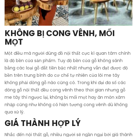
KHÔNG BỊ CONG VÊNH, MỐI
MỌT
Một điều mà người dùng đồ nội thất cực kì quan tâm chính
là độ bền của sản phẩm. Tuy độ bền của gỗ không sánh
bằng các loại gỗ đắt tiền bậc nhất nhưng vẫn đạt được độ
bền trên trung bình do cơ chế tự nhiên của lõi me tây
không phải dòng gỗ nào cũng có. Trong khi đại đa số các
dòng gỗ nội thất đều cong vênh theo thời gian nhưng gỗ
me tây thì ngược lại, không bị mối mọt hay ăn mòn xâm
nhập cũng như không có hiện tượng cong vênh dù không
qua xử lý.
GIÁ THÀNH HỢP LÝ
Nhắc đến nội thất gỗ, nhiều người sẽ ngần ngại bởi giá thành