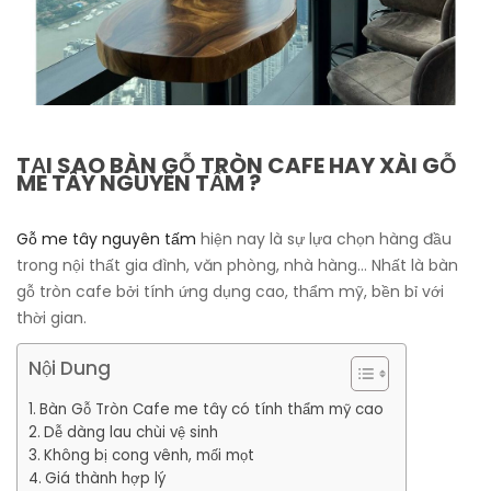
TẠI SAO BÀN GỖ TRÒN CAFE HAY XÀI GỖ
ME TÂY NGUYÊN TẤM ?
Gỗ me tây nguyên tấm
hiện nay là sự lựa chọn hàng đầu
trong nội thất gia đình, văn phòng, nhà hàng… Nhất là bàn
gỗ tròn cafe bởi tính ứng dụng cao, thẩm mỹ, bền bỉ với
thời gian.
Nội Dung
Bàn Gỗ Tròn Cafe me tây có tính thẩm mỹ cao
Dễ dàng lau chùi vệ sinh
Không bị cong vênh, mối mọt
Giá thành hợp lý