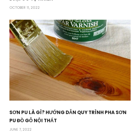
OCTOBER 11, 2022
SƠN PU LÀ GÌ? HƯỚNG DẪN QUY TRÌNH PHA SƠN
PU ĐỒ GỖ NỘI THẤT
JUNE 7, 2022