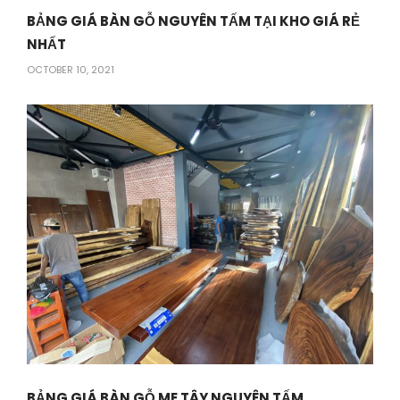
BẢNG GIÁ BÀN GỖ NGUYÊN TẤM TẠI KHO GIÁ RẺ
NHẤT
OCTOBER 10, 2021
BẢNG GIÁ BÀN GỖ ME TÂY NGUYÊN TẤM