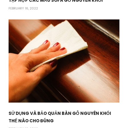
TẬP HỢP CÁC MẪU SOFA GỖ NGUYÊN KHỐI
FEBRUARY 16, 2022
SỬ DỤNG VÀ BẢO QUẢN BÀN GỖ NGUYÊN KHỐI
THẾ NÀO CHO ĐÚNG