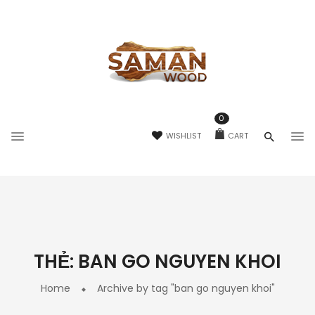
0
WISHLIST
CART
THẺ:
BAN GO NGUYEN KHOI
Home
Archive by tag "ban go nguyen khoi"