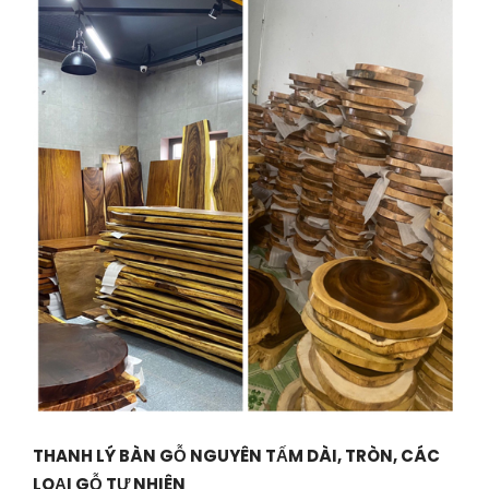
THANH LÝ BÀN GỖ NGUYÊN TẤM DÀI, TRÒN, CÁC
LOẠI GỖ TỰ NHIÊN