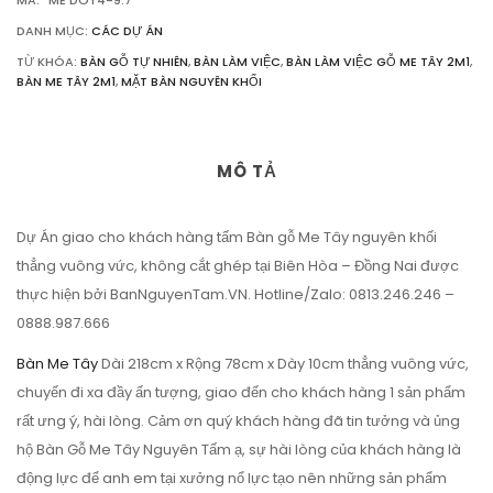
MÃ:
ME DOT4-9.7
DANH MỤC:
CÁC DỰ ÁN
TỪ KHÓA:
BÀN GỖ TỰ NHIÊN
,
BÀN LÀM VIỆC
,
BÀN LÀM VIỆC GỖ ME TÂY 2M1
,
BÀN ME TÂY 2M1
,
MẶT BÀN NGUYÊN KHỐI
MÔ TẢ
Dự Án giao cho khách hàng tấm Bàn gỗ Me Tây nguyên khối
thẳng vuông vức, không cắt ghép tại Biên Hòa – Đồng Nai được
thực hiện bởi BanNguyenTam.VN. Hotline/Zalo: 0813.246.246 –
0888.987.666
Bàn Me Tây
Dài 218cm x Rộng 78cm x Dày 10cm thẳng vuông vức,
chuyến đi xa đầy ấn tượng, giao đến cho khách hàng 1 sản phẩm
rất ưng ý, hài lòng. Cảm ơn quý khách hàng đã tin tưởng và ủng
hộ Bàn Gỗ Me Tây Nguyên Tấm ạ, sự hài lòng của khách hàng là
động lực để anh em tại xưởng nổ lực tạo nên những sản phẩm