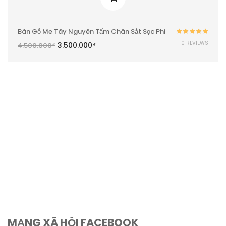
Bàn Gỗ Me Tây Nguyên Tấm Chân Sắt Sọc Phi
Được xếp
0 REVIEWS
3.500.000
₫
4.500.000
₫
hạng
5.00
5
sao
MẠNG XÃ HỘI FACEBOOK