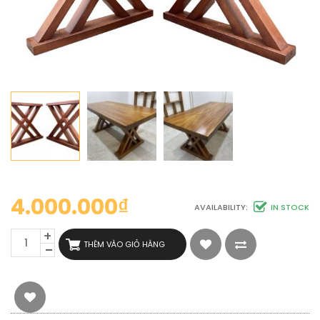
4.000.000
₫
AVAILABILITY:
IN STOCK
CHÂN
THÊM VÀO GIỎ HÀNG
GỖ
ME
TÂY
HAI
X
SỐ