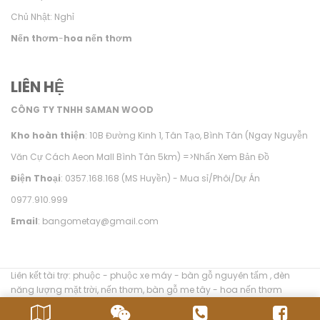
Chủ Nhật: Nghỉ
Nến thơm
-
hoa nến thơm
LIÊN HỆ
CÔNG TY TNHH SAMAN WOOD
Kho hoàn thiện
: 10B Đường Kinh 1, Tân Tạo, Bình Tân (Ngay Nguyễn
Văn Cự Cách Aeon Mall Bình Tân 5km) =>
Nhấn Xem Bản Đồ
Điện Thoại
: 0357.168.168 (MS Huyền) - Mua sỉ/Phôi/Dự Án
0977.910.999
Email
: bangometay@gmail.com
Liên kết tài trợ:
phuộc
-
phuộc xe máy
-
bàn gỗ nguyên tấm
,
đèn
năng lượng mặt trời
,
nến thơm
,
bàn gỗ me tây
-
hoa nến thơm