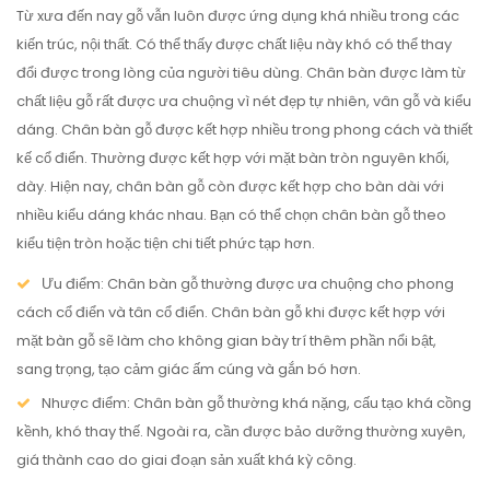
Từ xưa đến nay gỗ vẫn luôn được ứng dụng khá nhiều trong các
kiến trúc, nội thất. Có thể thấy được chất liệu này khó có thể thay
đổi được trong lòng của người tiêu dùng. Chân bàn được làm từ
chất liệu gỗ rất được ưa chuộng vì nét đẹp tự nhiên, vân gỗ và kiểu
dáng. Chân bàn gỗ được kết hợp nhiều trong phong cách và thiết
kế cổ điển. Thường được kết hợp với mặt bàn tròn nguyên khối,
dày. Hiện nay, chân bàn gỗ còn được kết hợp cho bàn dài với
nhiều kiểu dáng khác nhau. Bạn có thể chọn chân bàn gỗ theo
kiểu tiện tròn hoặc tiện chi tiết phức tạp hơn.
Ưu điểm
: Chân bàn gỗ thường được ưa chuộng cho phong
cách cổ điển và tân cổ điển. Chân bàn gỗ khi được kết hợp với
mặt bàn gỗ sẽ làm cho không gian bày trí thêm phần nổi bật,
sang trọng, tạo cảm giác ấm cúng và gắn bó hơn.
Nhược điểm
: Chân bàn gỗ thường khá nặng, cấu tạo khá cồng
kềnh, khó thay thế. Ngoài ra, cần được bảo dưỡng thường xuyên,
giá thành cao do giai đoạn sản xuất khá kỳ công.