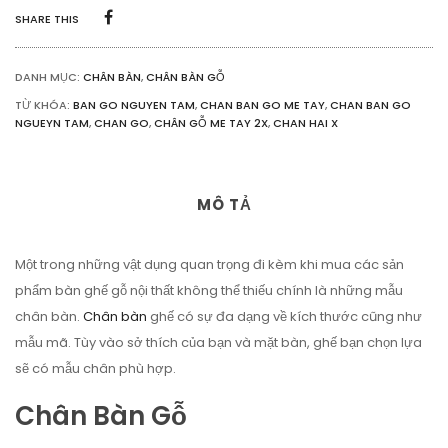
LƯỢNG
SHARE THIS
DANH MỤC:
CHÂN BÀN
,
CHÂN BÀN GỖ
TỪ KHÓA:
BAN GO NGUYEN TAM
,
CHAN BAN GO ME TAY
,
CHAN BAN GO
NGUEYN TAM
,
CHAN GO
,
CHÂN GỖ ME TAY 2X
,
CHAN HAI X
MÔ TẢ
Một trong những vật dụng quan trọng đi kèm khi mua các sản
phẩm bàn ghế gỗ nội thất không thể thiếu chính là những mẫu
chân bàn.
Chân bàn
ghế có sự đa dạng về kích thước cũng như
mẫu mã. Tùy vào sở thích của bạn và mặt bàn, ghế bạn chọn lựa
sẽ có mẫu chân phù hợp.
Chân Bàn Gỗ