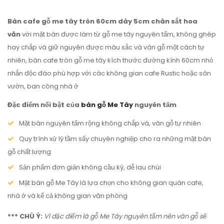
Bàn cafe gỗ me tây tròn 60cm dày 5cm chân sắt hoa
văn
với mặt bàn được làm từ gỗ me tây nguyên tấm, không ghép
hay chắp vá giữ nguyên được màu sắc và vân gỗ một cách tự
nhiên, bàn cafe tròn gỗ me tây kích thước đường kính 60cm nhỏ
nhắn độc đáo phù hợp với các không gian cafe Rustic hoặc sân
vườn, ban công nhà ở
Đặc điểm nổi bật của
bàn gỗ Me Tây
nguyên tấm
Mặt bàn nguyên tấm rộng không chắp vá, vân gỗ tự nhiên
Quy trình xử lý tầm sấy chuyên nghiệp cho ra những mặt bàn
gỗ chất lượng
Sản phẩm đơn giản không cầu kỳ, dễ lau chùi
Mặt bàn gỗ Me Tây là lựa chọn cho không gian quán cafe,
nhà ở và kể cả không gian văn phòng
*** CHÚ Ý:
Vì đặc điểm là gỗ Me Tây nguyên tấm nên vân gỗ sẽ