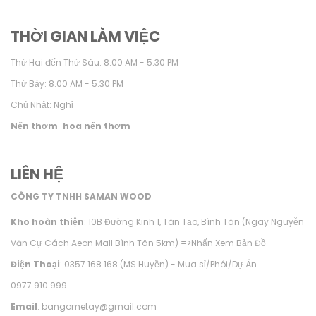
THỜI GIAN LÀM VIỆC
Thứ Hai đến Thứ Sáu: 8.00 AM - 5.30 PM
Thứ Bảy: 8.00 AM - 5.30 PM
Chủ Nhật: Nghỉ
Nến thơm
-
hoa nến thơm
LIÊN HỆ
CÔNG TY TNHH SAMAN WOOD
Kho hoàn thiện
: 10B Đường Kinh 1, Tân Tạo, Bình Tân (Ngay Nguyễn
Văn Cự Cách Aeon Mall Bình Tân 5km) =>
Nhấn Xem Bản Đồ
Điện Thoại
: 0357.168.168 (MS Huyền) - Mua sỉ/Phôi/Dự Án
0977.910.999
Email
: bangometay@gmail.com