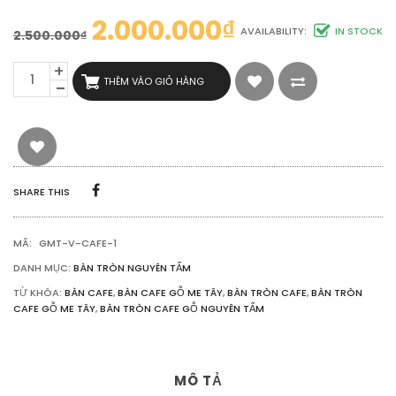
2.000.000
₫
AVAILABILITY:
IN STOCK
2.500.000
₫
BÀN
THÊM VÀO GIỎ HÀNG
TRÒN
CAFE
GỖ
ME
TÂY
NGUYÊN
TẤM
SHARE THIS
SỐ
LƯỢNG
MÃ:
GMT-V-CAFE-1
DANH MỤC:
BÀN TRÒN NGUYÊN TẤM
TỪ KHÓA:
BÀN CAFE
,
BÀN CAFE GỖ ME TÂY
,
BÀN TRÒN CAFE
,
BÀN TRÒN
CAFE GỖ ME TÂY
,
BÀN TRÒN CAFE GỖ NGUYÊN TẤM
MÔ TẢ