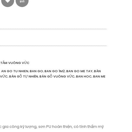
N TẤM VUÔNG VỨC
 AN GO TU NHIEN
,
BAN GO
,
BAN GO 1M2
,
BAN GO ME TAY
,
BÀN
 VỨC
,
BÀN GỖ TỰ NHIÊN
,
BÀN GỖ VUÔNG VỨC
,
BAN HOC
,
BAN ME
gia công kỹ lượng, sơn PU hoàn thiện, có tính thẩm mỹ