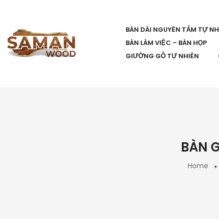
BÀN DÀI NGUYÊN TẤM TỰ NH
BÀN LÀM VIỆC – BÀN HỌP
GIƯỜNG GỖ TỰ NHIÊN
BÀN G
Home