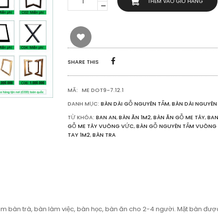
THÊM VÀO GIỎ HÀNG
GỖ
TỰ
NHIÊN
ME
TÂY
VUÔNG
VỨC
SHARE THIS
DÀI
1M2
SỐ
MÃ:
ME DOT9-7.12.1
LƯỢNG
DANH MỤC:
BÀN DÀI GỖ NGUYÊN TẤM
,
BÀN DÀI NGUYÊ
TỪ KHÓA:
BAN AN
,
BÀN ĂN 1M2
,
BÀN ĂN GỖ ME TÂY
,
BAN
GỖ ME TÂY VUÔNG VỨC
,
BÀN GỖ NGUYÊN TẤM VUÔNG
TAY 1M2
,
BÀN TRA
bàn trà, bàn làm việc, bàn học, bàn ăn cho 2-4 người. Mặt bàn được 