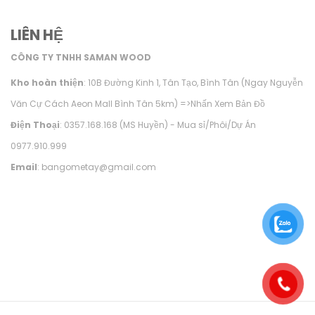
LIÊN HỆ
CÔNG TY TNHH SAMAN WOOD
Kho hoàn thiện
: 10B Đường Kinh 1, Tân Tạo, Bình Tân (Ngay Nguyễn
Văn Cự Cách Aeon Mall Bình Tân 5km) =>
Nhấn Xem Bản Đồ
Điện Thoại
: 0357.168.168 (MS Huyền) - Mua sỉ/Phôi/Dự Án
0977.910.999
Email
: bangometay@gmail.com