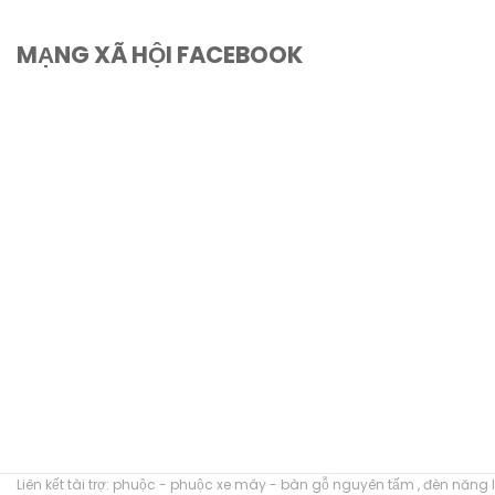
MẠNG XÃ HỘI FACEBOOK
Liên kết tài trợ:
phuộc
-
phuộc xe máy
-
bàn gỗ nguyên tấm
,
đèn năng l