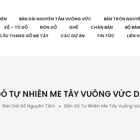
IÊN
BÀN DÀI NGUYÊN TẤM VUÔNG VỨC
BÀN TRÒN NGUY
KỆ – TỦ GỖ
ĐÔN GỖ
GHẾ
CHÂN BÀN
BỘ BÀ
CẦU THANG GỖ ME TÂY
CÁC DỰ ÁN
TIN TỨC
LIÊN 
Ỗ TỰ NHIÊN ME TÂY VUÔNG VỨC D
Bàn Dài Gỗ Nguyên Tấm
Bàn Gỗ Tự Nhiên Me Tây Vuông Vứ