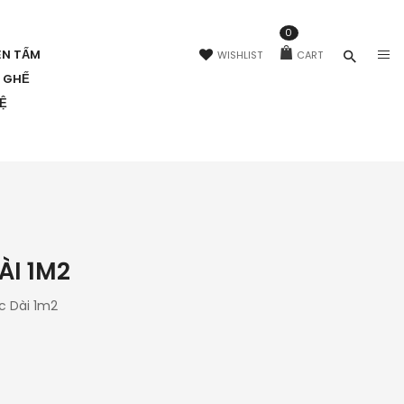
0
ÊN TẤM
WISHLIST
CART
N GHẾ
HỆ
ÀI 1M2
c Dài 1m2