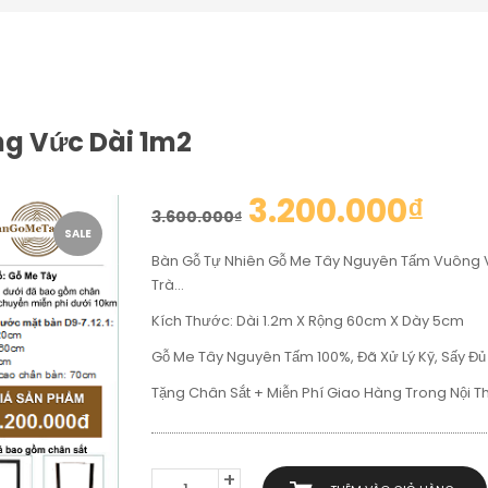
ng Vức Dài 1m2
3.200.000
₫
3.600.000
₫
SALE
Bàn Gỗ Tự Nhiên Gỗ Me Tây Nguyên Tấm Vuông V
Trà…
Kích Thước: Dài 1.2m X Rộng 60cm X Dày 5cm
Gỗ Me Tây Nguyên Tấm 100%, Đã Xử Lý Kỹ, Sấy Đủ
Tặng Chân Sắt + Miễn Phí Giao Hàng Trong Nội 
BÀN