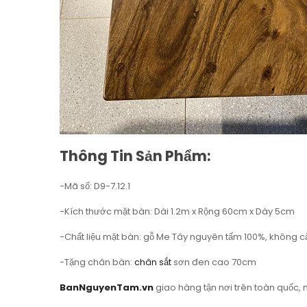
Thông Tin Sản Phẩm:
-Mã số: D9-7.12.1
-Kích thước mặt bàn: Dài 1.2m x Rộng 60cm x Dày 5cm
-Chất liệu mặt bàn: gỗ Me Tây nguyên tấm 100%, không c
-Tặng chân bàn:
chân sắt
sơn đen cao 70cm
BanNguyenTam.vn
giao hàng tận nơi trên toàn quốc, 