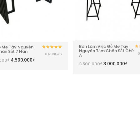
Bàn Làm Việc Gỗ Me Tây
ỗ Me Tây Nguyên
Nguyên Tấm Chân Sắt Chữ
ân Sắt 7 Nan
Được xếp
0
0 REVIEWS
A
h
hạng
5.00
5
4.500.000
₫
.000
₫
sao
3.000.000
₫
3.500.000
₫