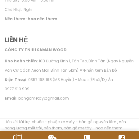
Thứ Bảy: 8.00 AM - 5.30 PM
Chủ Nhật: Nghỉ
Nến thơm
-
hoa nến thơm
LIÊN HỆ
CÔNG TY TNHH SAMAN WOOD
Kho hoàn thiện
: 10B Đường Kinh 1, Tân Tạo, Bình Tân (Ngay Nguyễn
Văn Cự Cách Aeon Mall Bình Tân 5km) =>
Nhấn Xem Bản Đồ
Điện Thoại
: 0357.168.168 (MS Huyền) - Mua sỉ/Phôi/Dự Án
0977.910.999
Email
: bangometay@gmail.com
Liên kết tài trợ:
phuộc
-
phuộc xe máy
-
bàn gỗ nguyên tấm
,
đèn
năng lượng mặt trời
,
nến thơm
,
bàn gỗ me tây
-
hoa nến thơm