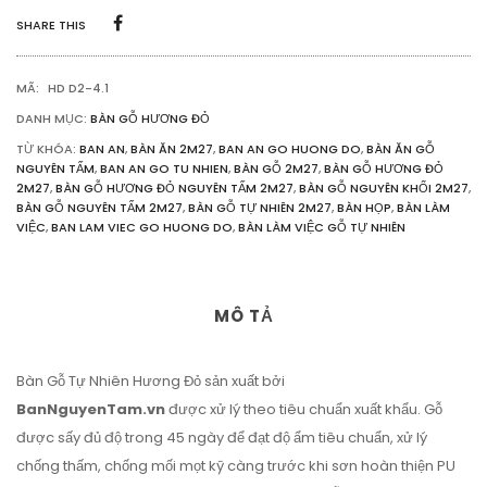
2M27
SHARE THIS
RỘNG
81CM
DÀY
MÃ:
HD D2-4.1
5CM
SỐ
DANH MỤC:
BÀN GỖ HƯƠNG ĐỎ
LƯỢNG
TỪ KHÓA:
BAN AN
,
BÀN ĂN 2M27
,
BAN AN GO HUONG DO
,
BÀN ĂN GỖ
NGUYÊN TẤM
,
BAN AN GO TU NHIEN
,
BÀN GỖ 2M27
,
BÀN GỖ HƯƠNG ĐỎ
2M27
,
BÀN GỖ HƯƠNG ĐỎ NGUYÊN TẤM 2M27
,
BÀN GỖ NGUYÊN KHỐI 2M27
,
BÀN GỖ NGUYÊN TẤM 2M27
,
BÀN GỖ TỰ NHIÊN 2M27
,
BÀN HỌP
,
BÀN LÀM
VIỆC
,
BAN LAM VIEC GO HUONG DO
,
BÀN LÀM VIỆC GỖ TỰ NHIÊN
MÔ TẢ
Bàn Gỗ Tự Nhiên Hương Đỏ sản xuất bởi
BanNguyenTam.vn
được xử lý theo tiêu chuẩn xuất khẩu. Gỗ
được sấy đủ độ trong 45 ngày để đạt độ ẩm tiêu chuẩn, xử lý
chống thấm, chống mối mọt kỹ càng trước khi sơn hoàn thiện PU