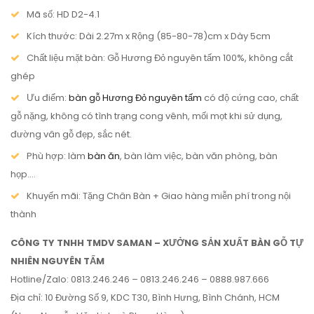
Mã số: HD D2-4.1
Kích thước: Dài 2.27m x Rộng (85-80-78)cm x Dày 5cm
Chất liệu mặt bàn:
Gỗ Hương Đỏ nguyên tấm 100%, không cắt
ghép
Ưu điểm:
bàn gỗ Hương Đỏ nguyên tấm
có độ cứng cao, chất
gỗ nặng, không có tình trạng cong vênh, mối mọt khi sử dụng,
đường vân gỗ đẹp, sắc nét.
Phù hợp: làm
bàn ăn
, bàn làm việc, bàn văn phòng, bàn
họp….
Khuyến mãi: Tặng Chân Bàn + Giao hàng miễn phí trong nội
thành
CÔNG TY TNHH TMDV SAMAN – XƯỞNG SẢN XUẤT BÀN GỖ TỰ
NHIÊN NGUYÊN TẤM
Hotline/Zalo: 0813.246.246 – 0813.246.246 – 0888.987.666
Địa chỉ: 10 Đường Số 9, KDC T30, Bình Hưng, Bình Chánh, HCM