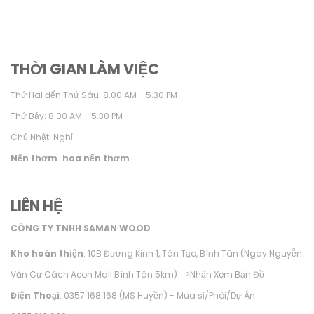
THỜI GIAN LÀM VIỆC
Thứ Hai đến Thứ Sáu: 8.00 AM - 5.30 PM
Thứ Bảy: 8.00 AM - 5.30 PM
Chủ Nhật: Nghỉ
Nến thơm
-
hoa nến thơm
LIÊN HỆ
CÔNG TY TNHH SAMAN WOOD
Kho hoàn thiện
: 10B Đường Kinh 1, Tân Tạo, Bình Tân (Ngay Nguyễn
Văn Cự Cách Aeon Mall Bình Tân 5km) =>
Nhấn Xem Bản Đồ
Điện Thoại
: 0357.168.168 (MS Huyền) - Mua sỉ/Phôi/Dự Án