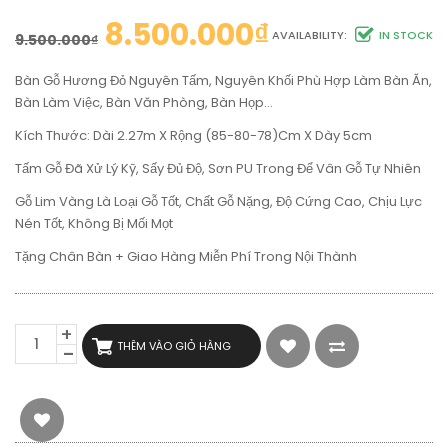
8.500.000
₫
AVAILABILITY:
IN STOCK
9.500.000
₫
Bàn Gỗ Hương Đỏ Nguyên Tấm, Nguyên Khối Phù Hợp Làm Bàn Ăn,
Bàn Làm Việc, Bàn Văn Phòng, Bàn Họp…
Kích Thước: Dài 2.27m X Rộng (85-80-78)cm X Dày 5cm
Tấm Gỗ Đã Xử Lý Kỹ, Sấy Đủ Độ, Sơn PU Trong Để Vân Gỗ Tự Nhiên
Gỗ Lim Vàng Là Loại Gỗ Tốt, Chất Gỗ Nặng, Độ Cứng Cao, Chịu Lực
Nén Tốt, Không Bị Mối Mọt
Tặng Chân Bàn + Giao Hàng Miễn Phí Trong Nội Thành
BÀN
THÊM VÀO GIỎ HÀNG
GỖ
TỰ
NHIÊN
HƯƠNG
ĐỎ
DÀI