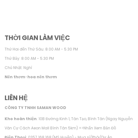
THỜI GIAN LÀM VIỆC
Thứ Hai đến Thứ Sáu: 8.00 AM - 5.30 PM
Thứ Bảy: 8.00 AM - 5.30 PM
Chủ Nhật: Nghỉ
Nến thơm
-
hoa nến thơm
LIÊN HỆ
CÔNG TY TNHH SAMAN WOOD
Kho hoàn thiện
: 10B Đường Kinh 1, Tân Tạo, Bình Tân (Ngay Nguyễn
Văn Cự Cách Aeon Mall Bình Tân 5km) =>
Nhấn Xem Bản Đồ
Điện Thoại
: 0357.168.168 (MS Huyền) - Mua sỉ/Phôi/Dự Án