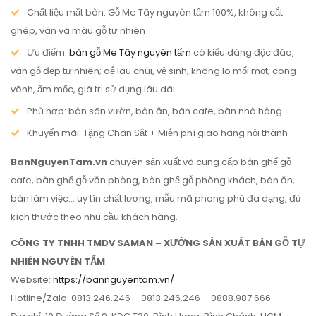
Chất liệu mặt bàn: Gỗ Me Tây nguyên tấm 100%, không cắt
ghép, vân và màu gỗ tự nhiên
Ưu điểm:
bàn gỗ Me Tây nguyên tấm
có kiểu dáng độc đáo,
vân gỗ đẹp tự nhiên; dễ lau chùi, vệ sinh; không lo mối mọt, cong
vênh, ẩm mốc, giá trị sử dụng lâu dài.
Phù hợp: bàn sân vườn, bàn ăn, bàn cafe, bàn nhà hàng…
Khuyến mãi: Tặng Chân Sắt + Miễn phí giao hàng nội thành
BanNguyenTam.vn
chuyên sản xuất và cung cấp bàn ghế gỗ
cafe, bàn ghế gỗ văn phòng, bàn ghế gỗ phòng khách, bàn ăn,
bàn làm việc… uy tín chất lượng, mẫu mã phong phú đa dạng, đủ
kích thước theo nhu cầu khách hàng.
CÔNG TY TNHH TMDV SAMAN – XƯỞNG SẢN XUẤT BÀN GỖ TỰ
NHIÊN NGUYÊN TẤM
Website:
https://bannguyentam.vn/
Hotline/Zalo: 0813.246.246 – 0813.246.246 – 0888.987.666