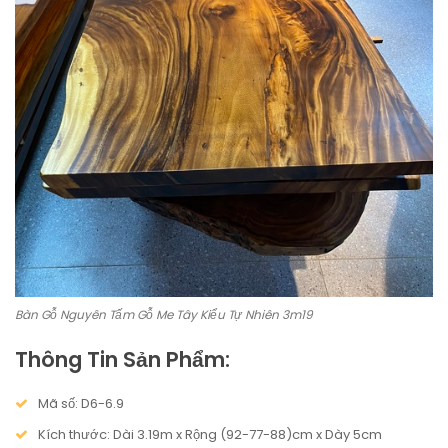
Bàn Gỗ Nguyên Tấm Gỗ Me Tây Kiểu Tự Nhiên 3m19
Thông Tin Sản Phẩm:
Mã số: D6-6.9
Kích thước: Dài 3.19m x Rộng (92-77-88)cm x Dày 5cm