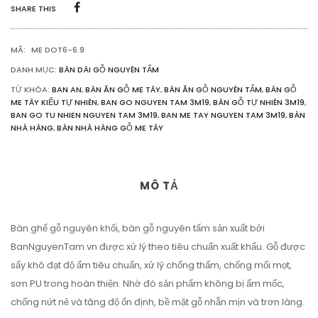
KIỂU
SHARE THIS
TỰ
NHIÊN
3M19
MÃ:
ME DOT6-6.9
SỐ
LƯỢNG
DANH MỤC:
BÀN DÀI GỖ NGUYÊN TẤM
TỪ KHÓA:
BAN AN
,
BÀN ĂN GỖ ME TÂY
,
BÀN ĂN GỖ NGUYÊN TẤM
,
BÀN GỖ
ME TÂY KIỂU TỰ NHIÊN
,
BAN GO NGUYEN TAM 3M19
,
BÀN GỖ TỰ NHIÊN 3M19
,
BAN GO TU NHIEN NGUYEN TAM 3M19
,
BAN ME TAY NGUYEN TAM 3M19
,
BÀN
NHÀ HÀNG
,
BÀN NHÀ HÀNG GỖ ME TÂY
MÔ TẢ
Bàn ghế gỗ nguyên khối, bàn gỗ nguyên tấm sản xuất bởi
BanNguyenTam.vn được xử lý theo tiêu chuẩn xuất khẩu. Gỗ được
sấy khô đạt độ ẩm tiêu chuẩn, xử lý chống thấm, chống mối mọt,
sơn PU trong hoàn thiện. Nhờ đó sản phẩm không bị ẩm mốc,
chống nứt nẻ và tăng độ ổn định, bề mặt gỗ nhẵn mịn và trơn láng.