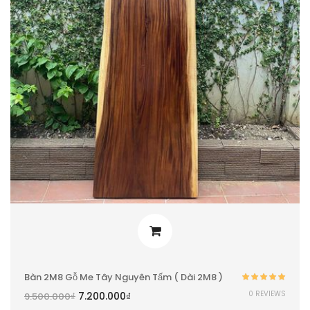
Bàn 2M8 Gỗ Me Tây Nguyên Tấm ( Dài 2M8 )
Được xếp
0 REVIEWS
7.200.000
₫
9.500.000
₫
hạng
5.00
5
sao