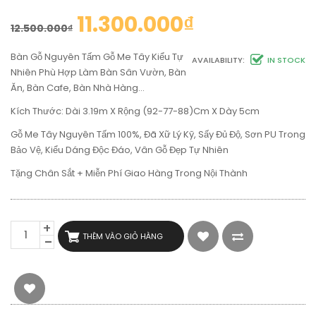
11.300.000
₫
12.500.000
₫
Bàn Gỗ Nguyên Tấm Gỗ Me Tây Kiểu Tự
AVAILABILITY:
IN STOCK
Nhiên Phù Hợp Làm Bàn Sân Vườn, Bàn
Ăn, Bàn Cafe, Bàn Nhà Hàng…
Kích Thước: Dài 3.19m X Rộng (92-77-88)cm X Dày 5cm
Gỗ Me Tây Nguyên Tấm 100%, Đã Xữ Lý Kỹ, Sấy Đủ Độ, Sơn PU Trong
Bảo Vệ, Kiểu Dáng Độc Đáo, Vân Gỗ Đẹp Tự Nhiên
Tặng Chân Sắt + Miễn Phí Giao Hàng Trong Nội Thành
BÀN
THÊM VÀO GIỎ HÀNG
GỖ
NGUYÊN
TẤM
GỖ
ME
TÂY