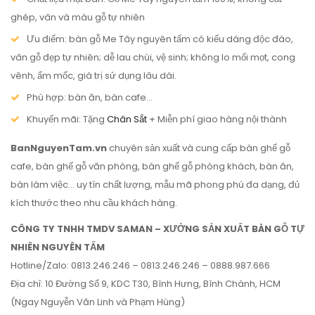
ghép, vân và màu gỗ tự nhiên
Ưu điểm: bàn gỗ Me Tây nguyên tấm có kiểu dáng độc đáo,
vân gỗ đẹp tự nhiên; dễ lau chùi, vệ sinh; không lo mối mọt, cong
vênh, ẩm mốc, giá trị sử dụng lâu dài.
Phù hợp: bàn ăn, bàn cafe…
Khuyến mãi: Tặng
Chân Sắt
+ Miễn phí giao hàng nội thành
BanNguyenTam.vn
chuyên sản xuất và cung cấp bàn ghế gỗ
cafe, bàn ghế gỗ văn phòng, bàn ghế gỗ phòng khách, bàn ăn,
bàn làm việc… uy tín chất lượng, mẫu mã phong phú đa dạng, đủ
kích thước theo nhu cầu khách hàng.
CÔNG TY TNHH TMDV SAMAN – XƯỞNG SẢN XUẤT BÀN GỖ TỰ
NHIÊN NGUYÊN TẤM
Hotline/Zalo: 0813.246.246 – 0813.246.246 – 0888.987.666
Địa chỉ: 10 Đường Số 9, KDC T30, Bình Hưng, Bình Chánh, HCM
(Ngay Nguyễn Văn Linh và Phạm Hùng)