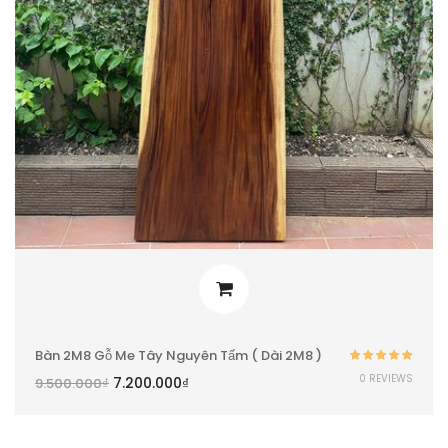
Bàn 2M8 Gỗ Me Tây Nguyên Tấm ( Dài 2M8 )
Được xếp
0 REVIEWS
7.200.000
₫
9.500.000
₫
hạng
5.00
5
sao