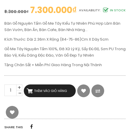
7.300.000
₫
AVAILABILITY:
IN STOCK
8.300.000
₫
Bàn Gỗ Nguyên Tấm Gỗ Me Tây Kiểu Tự Nhiên Phù Hợp Làm Bàn
Sân Vườn, Bàn Ăn, Bàn Cafe, Bàn Nhà Hàng…
Kích Thước: Dài 2.36m X Rộng (84-75-86)cm X Dày 5cm
Gỗ Me Tây Nguyên Tấm 100%, Đã Xữ Lý Kỹ, Sấy Đủ Độ, Sơn PU Trong
Bảo Vệ, Kiểu Dáng Độc Đáo, Vân Gỗ Đẹp Tự Nhiên
Tặng Chân Sắt + Miễn Phí Giao Hàng Trong Nội Thành
BÀN
THÊM VÀO GIỎ HÀNG
GỖ
NGUYÊN
TẤM
GỖ
ME
TÂY
KIỂU
SHARE THIS
TỰ