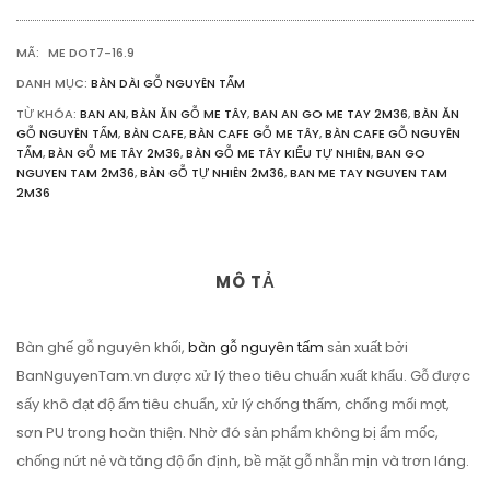
NHIÊN
2M36
MÃ:
ME DOT7-16.9
SỐ
LƯỢNG
DANH MỤC:
BÀN DÀI GỖ NGUYÊN TẤM
TỪ KHÓA:
BAN AN
,
BÀN ĂN GỖ ME TÂY
,
BAN AN GO ME TAY 2M36
,
BÀN ĂN
GỖ NGUYÊN TẤM
,
BÀN CAFE
,
BÀN CAFE GỖ ME TÂY
,
BÀN CAFE GỖ NGUYÊN
TẤM
,
BÀN GỖ ME TÂY 2M36
,
BÀN GỖ ME TÂY KIỂU TỰ NHIÊN
,
BAN GO
NGUYEN TAM 2M36
,
BÀN GỖ TỰ NHIÊN 2M36
,
BAN ME TAY NGUYEN TAM
2M36
MÔ TẢ
Bàn ghế gỗ nguyên khối,
bàn gỗ nguyên tấm
sản xuất bởi
BanNguyenTam.vn được xử lý theo tiêu chuẩn xuất khẩu. Gỗ được
sấy khô đạt độ ẩm tiêu chuẩn, xử lý chống thấm, chống mối mọt,
sơn PU trong hoàn thiện. Nhờ đó sản phẩm không bị ẩm mốc,
chống nứt nẻ và tăng độ ổn định, bề mặt gỗ nhẵn mịn và trơn láng.