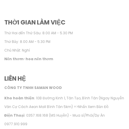
THỜI GIAN LÀM VIỆC
Thứ Hai đến Thứ Sáu: 8.00 AM - 5.30 PM
Thứ Bảy: 8.00 AM - 5.30 PM
Chủ Nhật: Nghỉ
Nến thơm
-
hoa nến thơm
LIÊN HỆ
CÔNG TY TNHH SAMAN WOOD
Kho hoàn thiện
: 10B Đường Kinh 1, Tân Tạo, Bình Tân (Ngay Nguyễn
Văn Cự Cách Aeon Mall Bình Tân 5km) =>
Nhấn Xem Bản Đồ
Điện Thoại
: 0357.168.168 (MS Huyền) - Mua sỉ/Phôi/Dự Án
0977.910.999