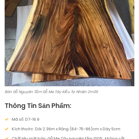
Bàn Gỗ Nguyên Tấm Gỗ Me Tây Kiểu Tự Nhiên 2m36
Thông Tin Sản Phẩm:
Mã số: D7-16.9
Kích thước: Dài 2.36m x Rộng (84-75-86)cm x Dày 5cm
Chất liệu mặt bàn: Gỗ Me Tây nguyên tấm 100%, không cắt