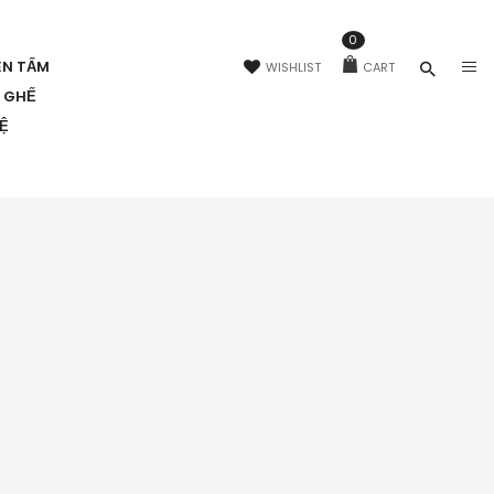
0
ÊN TẤM
WISHLIST
CART
N GHẾ
HỆ