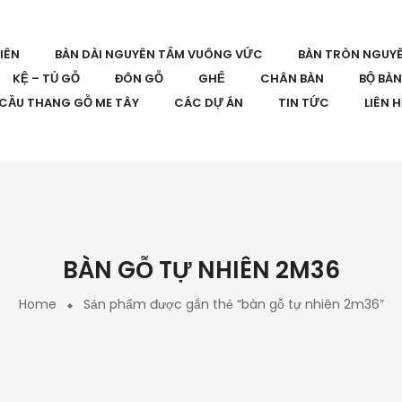
IÊN
BÀN DÀI NGUYÊN TẤM VUÔNG VỨC
BÀN TRÒN NGUY
KỆ – TỦ GỖ
ĐÔN GỖ
GHẾ
CHÂN BÀN
BỘ BÀ
CẦU THANG GỖ ME TÂY
CÁC DỰ ÁN
TIN TỨC
LIÊN 
BÀN GỖ TỰ NHIÊN 2M36
Home
Sản phẩm được gắn thẻ “bàn gỗ tự nhiên 2m36”