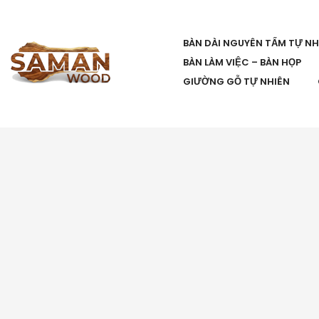
BÀN DÀI NGUYÊN TẤM TỰ NH
BÀN LÀM VIỆC – BÀN HỌP
GIƯỜNG GỖ TỰ NHIÊN