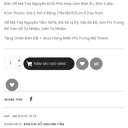
Bàn Gỗ Me Tây Nguyên Khối, Phù Hợp Làm Bàn Ăn, Bàn Cafe…
Kích Thước: Dài 2.3m X Rộng (79x78x70)cm X Dày 5cm
Gỗ Me Tây Nguyên Tấm 100%, Đã Xữ Lý Kỹ, Sấy Đủ Độ, Sơn PU Trong
Để Vân Gỗ Tự Nhiên, Viền Tự Nhiên
Tặng Chân Bàn Sắt + Giao Hàng Miễn Phí Trong Nội Thành
BÀN
THÊM VÀO GIỎ HÀNG
GỖ
ME
TÂY
NGUYÊN
TẤM
2M3
SỐ
SHARE THIS
LƯỢNG
MÃ:
ME DOT6-12.13
DANH MỤC:
BÀN DÀI GỖ NGUYÊN TẤM