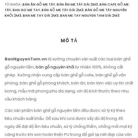
TỪ KHÓA:
BÀN ĂN GỖ ME TÂY
,
BÀN ĂN ME TÂY DÀI 2M3
,
BÀN CAFE GỖ ME
TÂY
,
BAN GO ME TAY
,
BÀN GỖ ME TÂY DÀI 2M3
,
BÀN GỖ ME TÂY NGUYÊN
KHỐI 2M3
,
BAN ME TAY DÀI 2M3
,
BAN ME TAY NGUYEN TAM DÀI 2M3
MÔ TẢ
BanNguyenTam.vn
là xưởng chuyên sản xuất các loại bàn ghế
gỗ nguyên tấm,
bàn gỗ nguyên khối
tự nhiên 100%, không cắt
ghép. Xưởng nhận cung cấp bàn ghế gỗ cafe, bàn ghế gỗ văn
phòng, bàn ghế gỗ phòng khách, bàn ăn, bàn làm việc uy tín chất
lượng, mẫu mã phong phú đa dạng, với đủ kích thước theo nhu
cầu khách hàng.
Các sản phẩm bàn ghế gỗ nguyên tấm đều được xử lý kỹ theo
tiêu chuẩn xuất khẩu. Gỗ sau khi cưa được sấy đủ độ trong 45
ngày để đạt độ ẩm tiêu chuẩn, xử lý chống thấm, chống mối mọt kỹ
càng trước khi sơn hoàn thiện PU trong để giữ lại nét đẹp của vân