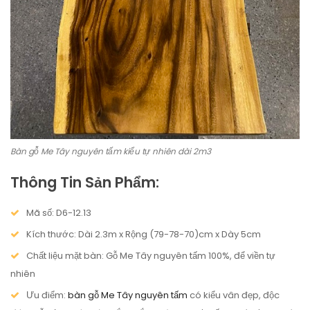
Bàn gỗ Me Tây nguyên tấm kiểu tự nhiên dài 2m3
Thông Tin Sản Phẩm:
Mã số: D6-12.13
Kích thước: Dài 2.3m x Rộng (79-78-70)cm x Dày 5cm
Chất liệu mặt bàn: Gỗ Me Tây nguyên tấm 100%, để viền tự
nhiên
Ưu điểm:
bàn gỗ Me Tây nguyên tấm
có kiểu vân đẹp, độc