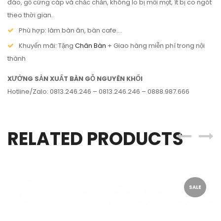
đáo, gỗ cứng cáp và chắc chắn, không lo bị mối mọt, ít bị co ngót
theo thời gian.
Phù hợp: làm bàn ăn, bàn cafe….
Khuyến mãi: Tặng
Chân Bàn
+ Giao hàng miễn phí trong nội
thành
XƯỞNG SẢN XUẤT BÀN GỖ NGUYÊN KHỐI
Hotline/Zalo: 0813.246.246 – 0813.246.246 – 0888.987.666
RELATED PRODUCTS
SALE