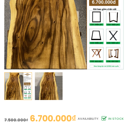
6.700.000
₫
AVAILABILITY:
IN STOCK
7.500.000
₫