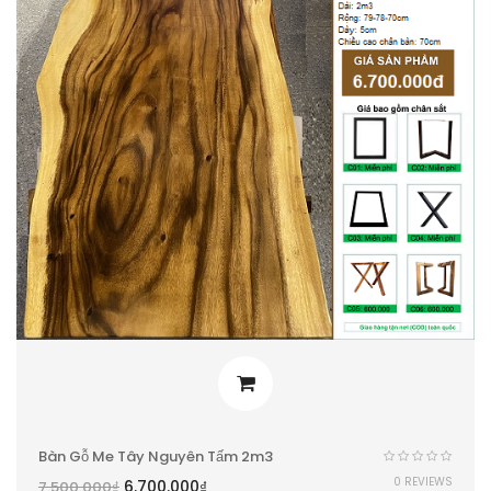
Bàn Gỗ Me Tây Nguyên Tấm 2m3
0 REVIEWS
6.700.000
₫
7.500.000
₫