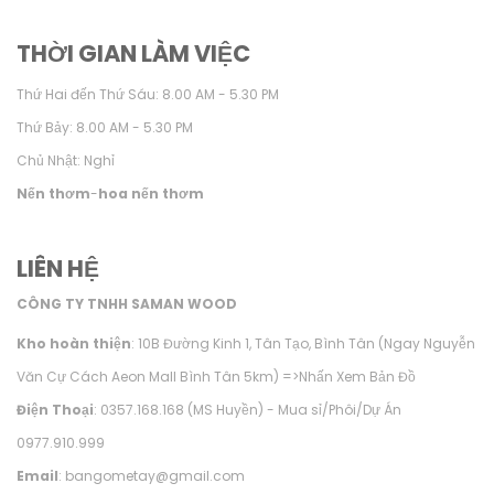
THỜI GIAN LÀM VIỆC
Thứ Hai đến Thứ Sáu: 8.00 AM - 5.30 PM
Thứ Bảy: 8.00 AM - 5.30 PM
Chủ Nhật: Nghỉ
Nến thơm
-
hoa nến thơm
LIÊN HỆ
CÔNG TY TNHH SAMAN WOOD
Kho hoàn thiện
: 10B Đường Kinh 1, Tân Tạo, Bình Tân (Ngay Nguyễn
Văn Cự Cách Aeon Mall Bình Tân 5km) =>
Nhấn Xem Bản Đồ
Điện Thoại
: 0357.168.168 (MS Huyền) - Mua sỉ/Phôi/Dự Án
0977.910.999
Email
: bangometay@gmail.com