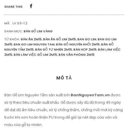
DÀY
SHARE THIS
5CM
SỐ
LƯỢNG
MÃ:
LV D3-1.2
DANH MỤC:
BÀN GỖ LIM VÀNG
TỪ KHÓA:
BÀN ĂN 2M15
,
BÀN ĂN GỖ LIM 2M15
,
BAN GO LIM
,
BAN GO LIM
2M15
,
BAN GO LIM NGUYEN TAM
,
BÀN GỖ NGUYÊN KHỐI 2M15
,
BÀN GỖ
NGUYÊN TẤM 2M15
,
BÀN GỖ TỰ NHIÊN 2M15
,
BÀN HỌP 2M15
,
BÀN LÀM VIỆC
2M15
,
BÀN LÀM VIỆC GỖ LIM 2M15
,
BÀN VĂN PHÒNG 2M15
MÔ TẢ
Bàn Gỗ Lim Nguyên Tấm sản xuất bởi
BanNguyenTam.vn
được
xử lý theo tiêu chuẩn xuất khẩu. Gỗ được sấy đủ độ trong 45 ngày
để đạt độ ẩm tiêu chuẩn, xử lý chống thấm, chống mối mọt kỹ càng
trước khi sơn hoàn thiện PU trong để giữ lại nét đẹp của vân và
màu của gỗ tự nhiên.