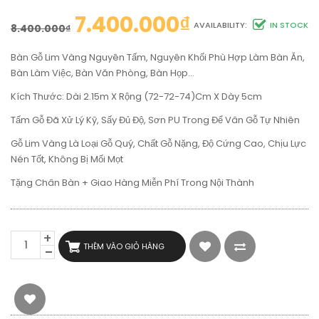
7.400.000
₫
AVAILABILITY:
IN STOCK
8.400.000
₫
Bàn Gỗ Lim Vàng Nguyên Tấm, Nguyên Khối Phù Hợp Làm Bàn Ăn,
Bàn Làm Việc, Bàn Văn Phòng, Bàn Họp…
Kích Thước: Dài 2.15m X Rộng (72-72-74)cm X Dày 5cm
Tấm Gỗ Đã Xử Lý Kỹ, Sấy Đủ Độ, Sơn PU Trong Để Vân Gỗ Tự Nhiên
Gỗ Lim Vàng Là Loại Gỗ Quý, Chất Gỗ Nặng, Độ Cứng Cao, Chịu Lực
Nén Tốt, Không Bị Mối Mọt
Tặng Chân Bàn + Giao Hàng Miễn Phí Trong Nội Thành
BÀN
THÊM VÀO GIỎ HÀNG
GỖ
LIM
DÀI
2M15
RỘNG
73CM