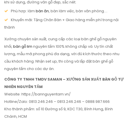
khi sử dụng, đường vân gỗ đẹp, sắc nét.
Phù hợp: làm
bàn ăn
, bàn làm việc, bàn văn phòng….
Khuyến mãi: Tặng Chân Bàn + Giao hàng miễn phí trong nội
thành
Xưởng chuyên sản xuất, cung cấp các loại bàn ghế gỗ nguyên
khối,
bàn gỗ lim
nguyên tấm 100% không chắp vá. Uy tín chất
lượng, mẫu mã phong phú đa dạng, với đủ kích thước theo nhu
cầu khách hàng. Nhận set up, thi công và lắp đặt bàn ghế gỗ
nguyên tấm cho các dự án.
CÔNG TY TNHH TMDV SAMAN – XƯỞNG SẢN XUẤT BÀN GỖ TỰ
NHIÊN NGUYÊN TẤM
Website: https://bannguyentam.vn/
Hotline/Zalo: 0813.246.246 – 0813.246.246 – 0888.987.666
Kho thành phẩm: số 10 Đường số 9, KDC T30, Bình Hưng, Bình
Chánh, HCM