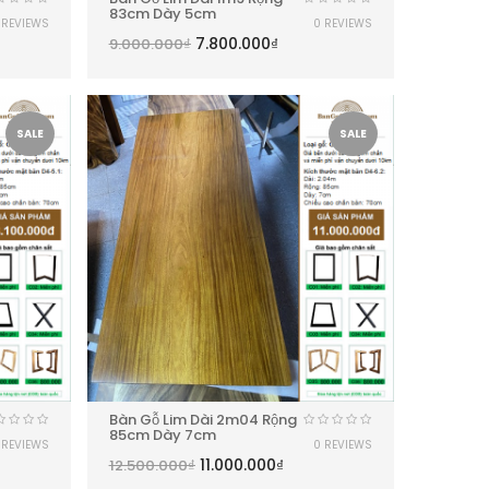
83cm Dày 5cm
 REVIEWS
0 REVIEWS
7.800.000
₫
9.000.000
₫
SALE
SALE
Bàn Gỗ Lim Dài 2m04 Rộng
85cm Dày 7cm
 REVIEWS
0 REVIEWS
11.000.000
₫
12.500.000
₫