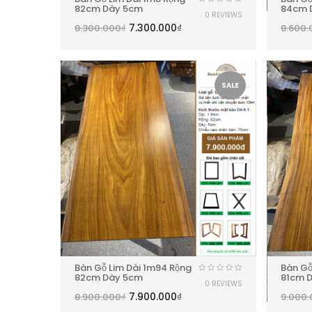
82cm Dày 5cm
84cm 
0 REVIEWS
7.300.000
₫
8.300.000
₫
8.600.
SALE
Bàn Gỗ Lim Dài 1m94 Rộng
Bàn Gỗ
82cm Dày 5cm
81cm 
0 REVIEWS
7.900.000
₫
8.900.000
₫
9.000