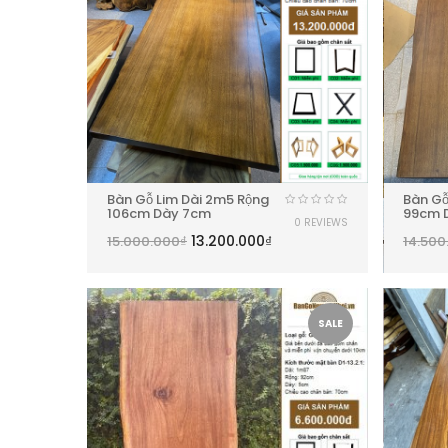
Bàn Gỗ Lim Dài 2m5 Rộng
Bàn Gỗ
106cm Dày 7cm
99cm 
0 REVIEWS
13.200.000
₫
15.000.000
₫
14.500
SALE