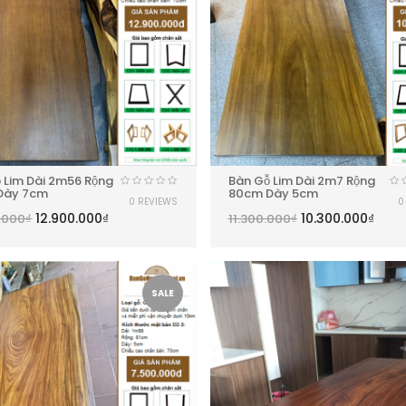
 Lim Dài 2m56 Rộng
Bàn Gỗ Lim Dài 2m7 Rộng
Dày 7cm
80cm Dày 5cm
0 REVIEWS
0
12.900.000
₫
10.300.000
₫
.000
₫
11.300.000
₫
SALE