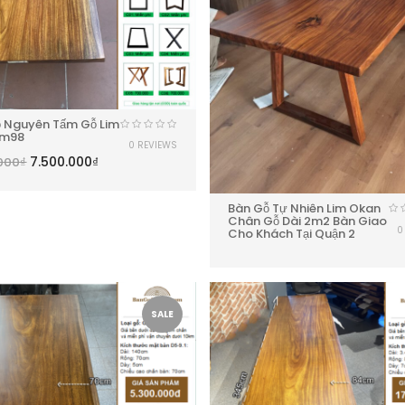
 Nguyên Tấm Gỗ Lim
1m98
0 REVIEWS
7.500.000
₫
000
₫
Bàn Gỗ Tự Nhiên Lim Okan
Chân Gỗ Dài 2m2 Bàn Giao
0
Cho Khách Tại Quận 2
SALE