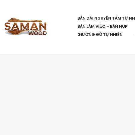
BÀN DÀI NGUYÊN TẤM TỰ NH
BÀN LÀM VIỆC – BÀN HỌP
GIƯỜNG GỖ TỰ NHIÊN