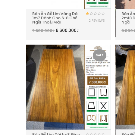
Bàn Ăn Gỗ Lim Vàng Dài
Bàn Ăn
1m7 Dành Cho 6-8 Ghế
2m18 D
Được
2 REVIEWS
Ngồi Thoải Mái
Ngồi
xếp
hạng
6.600.000
₫
7.600.000
₫
9.000
1.00
5
sao
SALE
Bàn Gỗ Lim Dài 1m8 Rộng
Bàn Gỗ