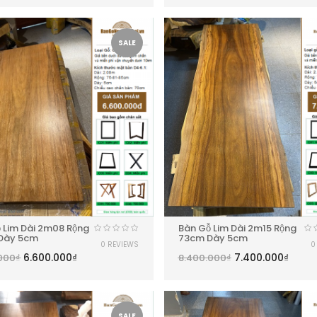
SALE
 Lim Dài 2m08 Rộng
Bàn Gỗ Lim Dài 2m15 Rộng
Dày 5cm
73cm Dày 5cm
0 REVIEWS
0
6.600.000
₫
7.400.000
₫
000
₫
8.400.000
₫
SALE