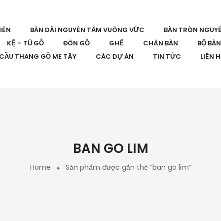
IÊN
BÀN DÀI NGUYÊN TẤM VUÔNG VỨC
BÀN TRÒN NGUY
KỆ – TỦ GỖ
ĐÔN GỖ
GHẾ
CHÂN BÀN
BỘ BÀ
CẦU THANG GỖ ME TÂY
CÁC DỰ ÁN
TIN TỨC
LIÊN 
BAN GO LIM
Home
Sản phẩm được gắn thẻ “ban go lim”