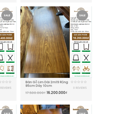
SALE
SALE
Bàn Gỗ Lim Dài 2m19 Rộng
85cm Dày 10cm
 REVIEWS
0 REVIEWS
16.200.000
₫
17.500.000
₫
SALE
SALE