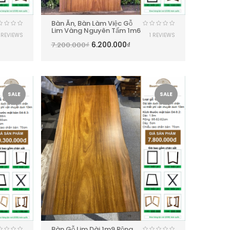
Bàn Ăn, Bàn Làm Việc Gỗ
Lim Vàng Nguyên Tấm 1m6
1 REVIEWS
1 REVIEWS
6.200.000
₫
7.200.000
₫
SALE
SALE
Bàn Gỗ Lim Dài 1m9 Rộng