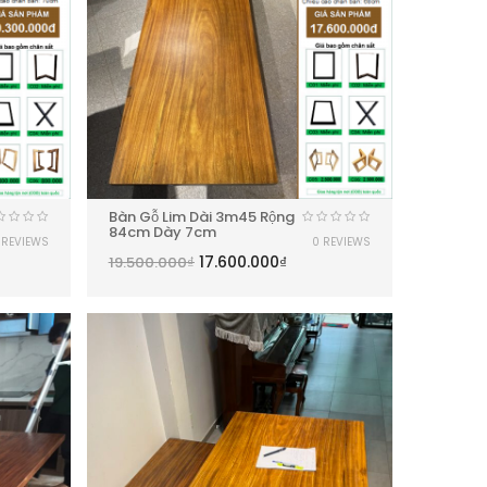
Bàn Gỗ Lim Dài 3m45 Rộng
84cm Dày 7cm
 REVIEWS
0 REVIEWS
17.600.000
₫
19.500.000
₫