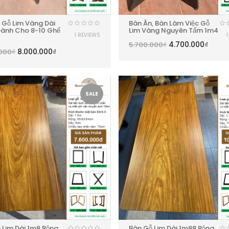
 Gỗ Lim Vàng Dài
Bàn Ăn, Bàn Làm Việc Gỗ
ành Cho 8-10 Ghế
Lim Vàng Nguyên Tấm 1m4
1 REVIEWS
4.700.000
₫
5.700.000
₫
8.000.000
₫
.000
₫
SALE
 Lim Dài 1m8 Rộng
Bàn Gỗ Lim Dài 1m88 Rộng