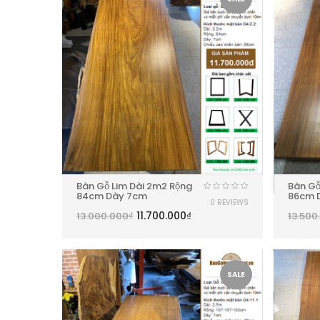
Bàn Gỗ Lim Dài 2m2 Rộng
Bàn Gỗ
84cm Dày 7cm
86cm 
0 REVIEWS
11.700.000
₫
13.000.000
₫
13.500
SALE