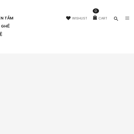
0
ÊN TẤM
WISHLIST
CART
N GHẾ
HỆ