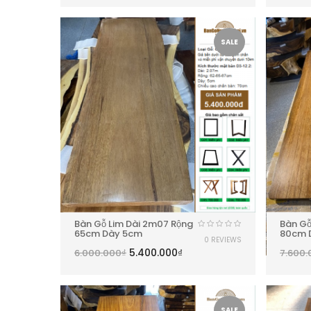
SALE
Bàn Gỗ Lim Dài 2m07 Rộng
Bàn Gỗ
65cm Dày 5cm
80cm 
0 REVIEWS
5.400.000
₫
6.000.000
₫
7.600.
SALE