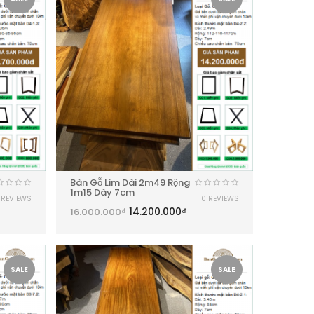
Bàn Gỗ Lim Dài 2m49 Rộng
1m15 Dày 7cm
 REVIEWS
0 REVIEWS
14.200.000
₫
16.000.000
₫
SALE
SALE