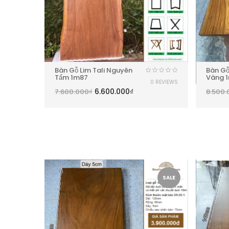
Bàn Gỗ Lim Tali Nguyên
Bàn Gỗ
Tấm 1m87
Vàng 
0 REVIEWS
6.600.000
₫
7.600.000
₫
8.500.
SALE