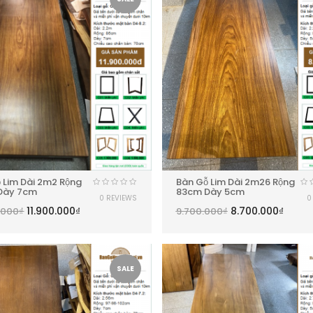
 Lim Dài 2m2 Rộng
Bàn Gỗ Lim Dài 2m26 Rộng
Dày 7cm
83cm Dày 5cm
0 REVIEWS
0
11.900.000
₫
8.700.000
₫
.000
₫
9.700.000
₫
SALE