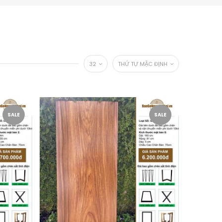
32
THỨ TỰ MẶC ĐỊNH
SALE
SALE