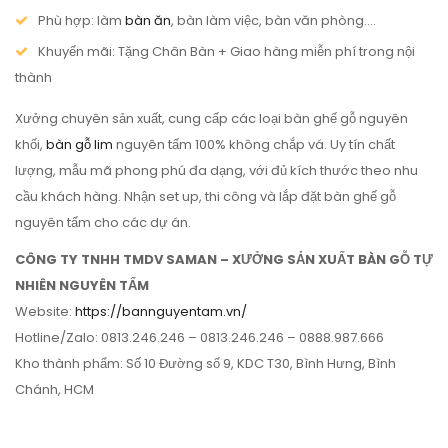
Phù hợp: làm
bàn ăn
, bàn làm việc, bàn văn phòng….
Khuyến mãi: Tặng Chân Bàn + Giao hàng miễn phí trong nội
thành
Xưởng chuyên sản xuất, cung cấp các loại bàn ghế gỗ nguyên
khối,
bàn gỗ lim
nguyên tấm 100% không chắp vá. Uy tín chất
lượng, mẫu mã phong phú đa dạng, với đủ kích thước theo nhu
cầu khách hàng. Nhận set up, thi công và lắp đặt bàn ghế gỗ
nguyên tấm cho các dự án.
CÔNG TY TNHH TMDV SAMAN – XƯỞNG SẢN XUẤT BÀN GỖ TỰ
NHIÊN NGUYÊN TẤM
Website:
https://bannguyentam.vn/
Hotline/Zalo: 0813.246.246 – 0813.246.246 – 0888.987.666
Kho thành phẩm: Số 10 Đường số 9, KDC T30, Bình Hưng, Bình
Chánh, HCM