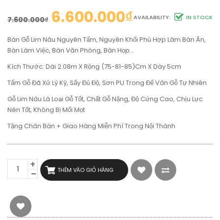
6.600.000
₫
AVAILABILITY:
IN STOCK
7.600.000
₫
Bàn Gỗ Lim Nâu Nguyên Tấm, Nguyên Khối Phù Hợp Làm Bàn Ăn,
Bàn Làm Việc, Bàn Văn Phòng, Bàn Họp…
Kích Thước: Dài 2.08m X Rộng (75-81-85)cm X Dày 5cm
Tấm Gỗ Đã Xử Lý Kỹ, Sấy Đủ Độ, Sơn PU Trong Để Vân Gỗ Tự Nhiên
Gỗ Lim Nâu Là Loại Gỗ Tốt, Chất Gỗ Nặng, Độ Cứng Cao, Chịu Lực
Nén Tốt, Không Bị Mối Mọt
Tặng Chân Bàn + Giao Hàng Miễn Phí Trong Nội Thành
BÀN
THÊM VÀO GIỎ HÀNG
GỖ
LIM
DÀI
2M08
RỘNG
80CM