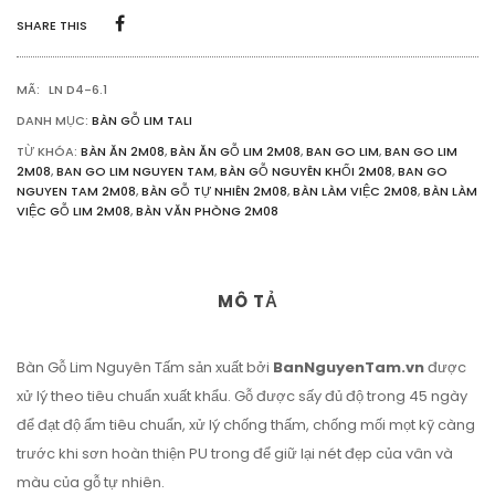
DÀY
SHARE THIS
5CM
SỐ
LƯỢNG
MÃ:
LN D4-6.1
DANH MỤC:
BÀN GỖ LIM TALI
TỪ KHÓA:
BÀN ĂN 2M08
,
BÀN ĂN GỖ LIM 2M08
,
BAN GO LIM
,
BAN GO LIM
2M08
,
BAN GO LIM NGUYEN TAM
,
BÀN GỖ NGUYÊN KHỐI 2M08
,
BAN GO
NGUYEN TAM 2M08
,
BÀN GỖ TỰ NHIÊN 2M08
,
BÀN LÀM VIỆC 2M08
,
BÀN LÀM
VIỆC GỖ LIM 2M08
,
BÀN VĂN PHÒNG 2M08
MÔ TẢ
Bàn Gỗ Lim Nguyên Tấm sản xuất bởi
BanNguyenTam.vn
được
xử lý theo tiêu chuẩn xuất khẩu. Gỗ được sấy đủ độ trong 45 ngày
để đạt độ ẩm tiêu chuẩn, xử lý chống thấm, chống mối mọt kỹ càng
trước khi sơn hoàn thiện PU trong để giữ lại nét đẹp của vân và
màu của gỗ tự nhiên.