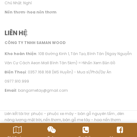
Chủ Nhật: Nghỉ
Nến thơm
-
hoa nến thơm
LIÊN HỆ
CÔNG TY TNHH SAMAN WOOD
Kho hoàn thiện
: 10B Đường Kinh 1, Tân Tạo, Bình Tân (Ngay Nguyễn
Văn Cự Cách Aeon Mall Bình Tân 5km) =>
Nhấn Xem Bản Đồ
Điện Thoại
: 0357.168.168 (MS Huyền) - Mua sỉ/Phôi/Dự Án
0977.910.999
Email
: bangometay@gmail.com
Liên kết tài trợ:
phuộc
-
phuộc xe máy
-
bàn gỗ nguyên tấm
,
đèn
năng lượng mặt trời
,
nến thơm
,
bàn gỗ me tây
-
hoa nến thơm