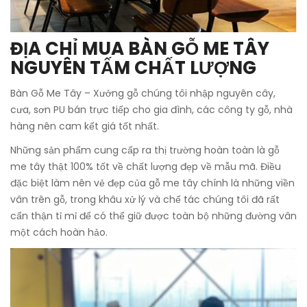
ĐỊA CHỈ MUA
BÀN GỖ ME TÂY
NGUYÊN TẤM
CHẤT LƯỢNG
Bàn Gỗ Me Tây – Xưởng gỗ chúng tôi nhập nguyên cây,
cưa, sơn PU bán trực tiếp cho gia đình, các công ty gỗ, nhà
hàng nên cam kết giá tốt nhất.
Những sản phẩm cung cấp ra thị trường hoàn toàn là gỗ
me tây thật 100% tốt về chất lượng đẹp về mẫu mã. Điều
đặc biệt làm nên vẻ đẹp của gỗ me tây chính là những viền
vân trên gỗ, trong khâu xử lý và chế tác chúng tôi đã rất
cẩn thận tỉ mỉ để có thể giữ được toàn bộ những đường vân
một cách hoàn hảo.