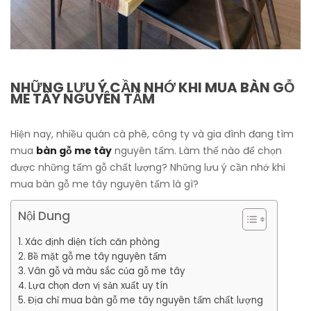
NHỮNG LƯU Ý CẦN NHỚ KHI MUA BÀN GỖ
ME TÂY NGUYÊN TẤM
Hiện nay, nhiều quán cà phê, công ty và gia đình đang tìm
mua
bàn gỗ me tây
nguyên tấm. Làm thế nào để chọn
được những tấm gỗ chất lượng? Những lưu ý cần nhớ khi
mua bàn gỗ me tây nguyên tấm là gì?
Nội Dung
Xác định diện tích căn phòng
Bề mặt gỗ me tây nguyên tấm
Vân gỗ và màu sắc của gỗ me tây
Lựa chọn đơn vị sản xuất uy tín
Địa chỉ mua bàn gỗ me tây nguyên tấm chất lượng