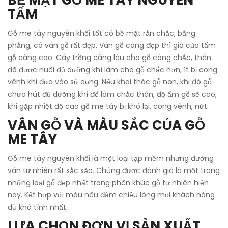
BỀ MẶT GỖ ME TÂY NGUYÊN
TẤM
Gỗ me tây nguyên khối tốt có bề mặt rắn chắc, bằng
phẳng, có vân gỗ rất đẹp. Vân gỗ càng đẹp thì giá của tấm
gỗ càng cao. Cây trồng càng lâu cho gỗ càng chắc, thân
đã được nuôi đủ dưỡng khí làm cho gỗ chắc hơn, ít bị cong
vênh khi đưa vào sử dụng. Nếu khai thác gỗ non, khi đó gỗ
chưa hút đủ dưỡng khí để làm chắc thân, độ ẩm gỗ sẽ cao,
khi gặp nhiệt độ cao gỗ me tây bị khô lại, cong vênh, nứt.
VÂN GỖ VÀ MÀU SẮC CỦA GỖ
ME TÂY
Gỗ me tây nguyên khối là một loại tạp mềm nhưng đường
vân tự nhiên rất sắc sảo. Chúng được đánh giá là một trong
những loại gỗ đẹp nhất trong phân khúc gỗ tự nhiên hiện
nay. Kết hợp với màu nâu đậm chiều lòng mọi khách hàng
dù khó tính nhất.
LỰA CHỌN ĐƠN VỊ SẢN XUẤT