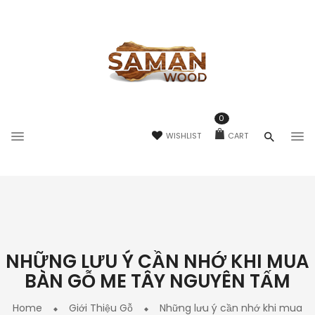
0
WISHLIST
CART
NHỮNG LƯU Ý CẦN NHỚ KHI MUA
BÀN GỖ ME TÂY NGUYÊN TẤM
Home
Giới Thiệu Gỗ
Những lưu ý cần nhớ khi mua