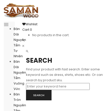
Wishlist
Bàn
Cart
0
Dài
No products in the cart.
Nguyên
Tấm
Tự
Nhiên
SEARCH
Bàn
Dài
Find your product with fast search. Enter some
Nguyên
keyword such as dress, shirts, shoes etc. Or can
Tấm
search by product sku.
Vuông
Vức
Bàn
SEARCH
Tròn
Nguyên
Tấm