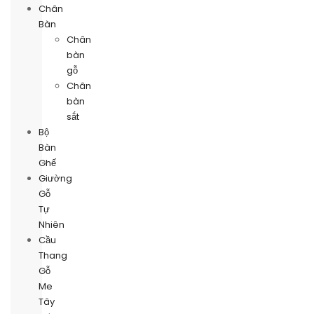
Chân
Bàn
Chân
bàn
gỗ
Chân
bàn
sắt
Bộ
Bàn
Ghế
Giường
Gỗ
Tự
Nhiên
Cầu
Thang
Gỗ
Me
Tây