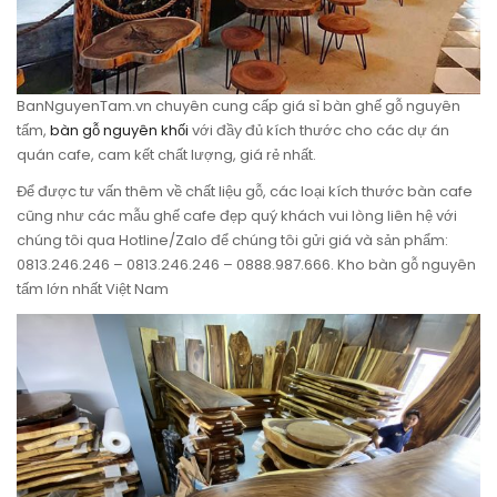
BanNguyenTam.vn chuyên cung cấp giá sỉ bàn ghế gỗ nguyên
tấm,
bàn gỗ nguyên khối
với đầy đủ kích thước cho các dự án
quán cafe, cam kết chất lượng, giá rẻ nhất.
Để được tư vấn thêm về chất liệu gỗ, các loại kích thước bàn cafe
cũng như các mẫu ghế cafe đẹp quý khách vui lòng liên hệ với
chúng tôi qua Hotline/Zalo để chúng tôi gửi giá và sản phẩm:
0813.246.246 – 0813.246.246 – 0888.987.666. Kho bàn gỗ nguyên
tấm lớn nhất Việt Nam