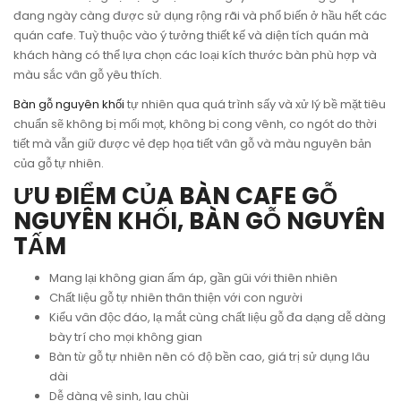
đang ngày càng được sử dụng rộng rãi và phổ biến ở hầu hết các
quán cafe. Tuỳ thuộc vào ý tưởng thiết kế và diện tích quán mà
khách hàng có thể lựa chọn các loại kích thước bàn phù hợp và
màu sắc vân gỗ yêu thích.
Bàn gỗ nguyên khối
tự nhiên qua quá trình sấy và xử lý bề mặt tiêu
chuẩn sẽ không bị mối mọt, không bị cong vênh, co ngót do thời
tiết mà vẫn giữ được vẻ đẹp họa tiết vân gỗ và màu nguyên bản
của gỗ tự nhiên.
ƯU ĐIỂM CỦA BÀN CAFE GỖ
NGUYÊN KHỐI, BÀN GỖ NGUYÊN
TẤM
Mang lại không gian ấm áp, gần gũi với thiên nhiên
Chất liệu gỗ tự nhiên thân thiện với con người
Kiểu vân độc đáo, lạ mắt cùng chất liệu gỗ đa dạng dễ dàng
bày trí cho mọi không gian
Bàn từ gỗ tự nhiên nên có độ bền cao, giá trị sử dụng lâu
dài
Dễ dàng vệ sinh, lau chùi