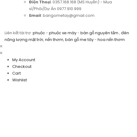
Điện Thoại
: 0357.168.168 (MS Huyền) - Mua
sỉ/Phôi/Dự Án 0977.910.999
Email
: bangometay@gmail.com
Liên kết tài trợ:
phuộc
-
phuộc xe máy
-
bàn gỗ nguyên tấm
,
đèn
năng lượng mặt trời
,
nến thơm
,
bàn gỗ me tây
-
hoa nến thơm
My Account
Checkout
Cart
Wishlist