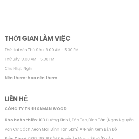
THỜI GIAN LÀM VIỆC
Thứ Hai đến Thứ Sáu: 8.00 AM - 5.30 PM
Thứ Bảy: 8.00 AM - 5.30 PM
Chủ Nhật: Nghỉ
Nến thơm
-
hoa nến thơm
LIÊN HỆ
CÔNG TY TNHH SAMAN WOOD
Kho hoàn thiện
: 10B Đường Kinh 1, Tân Tạo, Bình Tân (Ngay Nguyễn
Văn Cự Cách Aeon Mall Bình Tân 5km) =>
Nhấn Xem Bản Đồ
Điện Thoại
: 0357.168.168 (MS Huyền) - Mua sỉ/Phôi/Dự Án