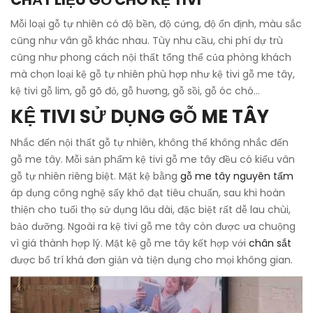
Mỗi loại gỗ tự nhiên có độ bền, độ cứng, độ ổn định, màu sắc
cũng như vân gỗ khác nhau. Tùy nhu cầu, chi phí dự trù
cũng như phong cách nội thất tổng thể của phòng khách
mà chọn loại kệ gỗ tự nhiên phù hợp như kệ tivi gỗ me tây,
kệ tivi gỗ lim, gỗ gõ đỏ, gỗ hương, gỗ sồi, gỗ óc chó…
KỆ TIVI SỬ DỤNG GỖ ME TÂY
Nhắc đến nội thất gỗ tự nhiên, không thể không nhắc đến
gỗ me tây. Mỗi sản phẩm kệ tivi gỗ me tây đều có kiểu vân
gỗ tự nhiên riêng biệt. Mặt kệ bằng
gỗ me tây nguyên tấm
áp dụng công nghệ sấy khô đạt tiêu chuẩn, sau khi hoàn
thiện cho tuổi thọ sử dụng lâu dài, đặc biệt rất dễ lau chùi,
bảo dưỡng. Ngoài ra kệ tivi gỗ me tây còn được ưa chuộng
vì giá thành hợp lý. Mặt kệ gỗ me tây kết hợp với
chân sắt
được bố trí khá đơn giản và tiện dụng cho mọi không gian.