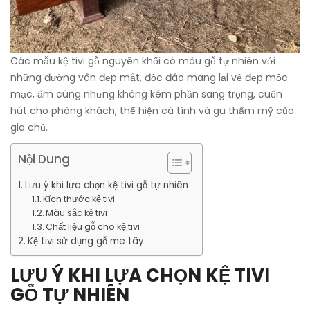
Các mẫu kệ tivi gỗ nguyên khối có màu gỗ tự nhiên với
những đường vân đẹp mắt, độc đáo mang lại vẻ đẹp mộc
mạc, ấm cúng nhưng không kém phần sang trọng, cuốn
hút cho phòng khách, thể hiện cá tính và gu thẩm mỹ của
gia chủ.
Nội Dung
Lưu ý khi lựa chọn kệ tivi gỗ tự nhiên
Kích thước kệ tivi
Màu sắc kệ tivi
Chất liệu gỗ cho kệ tivi
Kệ tivi sử dụng gỗ me tây
LƯU Ý KHI LỰA CHỌN KỆ TIVI
GỖ TỰ NHIÊN