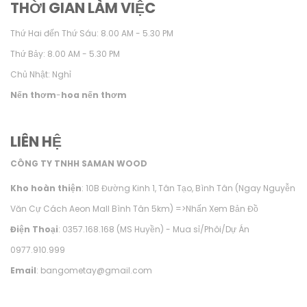
THỜI GIAN LÀM VIỆC
Thứ Hai đến Thứ Sáu: 8.00 AM - 5.30 PM
Thứ Bảy: 8.00 AM - 5.30 PM
Chủ Nhật: Nghỉ
Nến thơm
-
hoa nến thơm
LIÊN HỆ
CÔNG TY TNHH SAMAN WOOD
Kho hoàn thiện
: 10B Đường Kinh 1, Tân Tạo, Bình Tân (Ngay Nguyễn
Văn Cự Cách Aeon Mall Bình Tân 5km) =>
Nhấn Xem Bản Đồ
Điện Thoại
: 0357.168.168 (MS Huyền) - Mua sỉ/Phôi/Dự Án
0977.910.999
Email
: bangometay@gmail.com