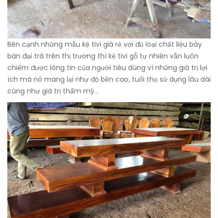
Bên cạnh những mẫu kệ tivi giá rẻ với đủ loại chất liệu bày
bán đại trà trên thị trường thì kệ tivi gỗ tự nhiên vẫn luôn
chiếm được lòng tin của người tiêu dùng vì những giá trị lợi
ích mà nó mang lại như độ bền cao, tuổi thọ sử dụng lâu dài
cũng như giá trị thẩm mỹ…