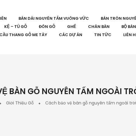
IÊN
BÀN DÀI NGUYÊN TẤM VUÔNG VỨC
BÀN TRÒN NGUY
KỆ – TỦ GỖ
ĐÔN GỖ
GHẾ
CHÂN BÀN
BỘ BÀ
CẦU THANG GỖ ME TÂY
CÁC DỰ ÁN
TIN TỨC
LIÊN 
Ệ BÀN GỖ NGUYÊN TẤM NGOÀI TR
Giới Thiệu Gỗ
Cách bảo vệ bàn gỗ nguyên tấm ngoài trời