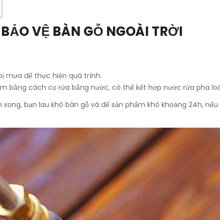
BẢO VỆ BÀN GỖ NGOÀI TRỜI
bị mưa để thực hiện quá trình.
hẩm bằng cách cọ rửa bằng nước, có thể kết hợp nước rửa pha l
ạch xong, bạn lau khô bàn gỗ và để sản phẩm khô khoảng 24h, nế