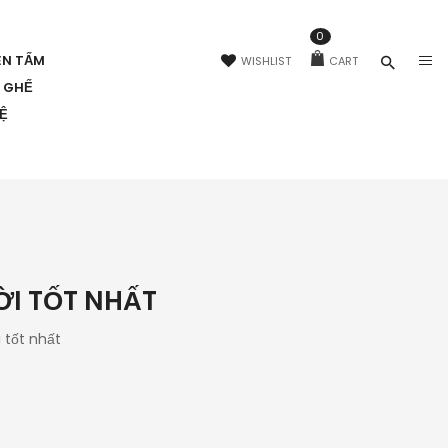
0
ÊN TẤM
WISHLIST
CART
N GHẾ
HỆ
ỜI TỐT NHẤT
 tốt nhất