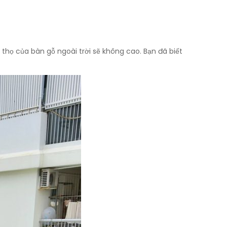
 thọ của bàn gỗ ngoài trời sẽ không cao. Bạn đã biết