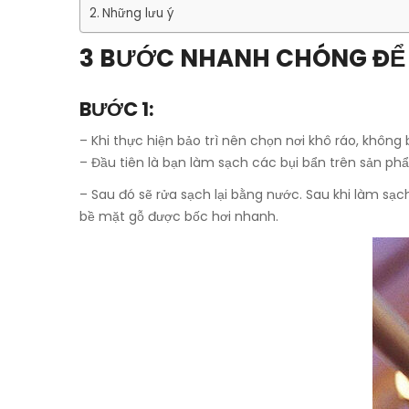
Những lưu ý
3 BƯỚC NHANH CHÓNG ĐỂ 
BƯỚC 1:
– Khi thực hiện bảo trì nên chọn nơi khô ráo, không 
– Đầu tiên là bạn làm sạch các bụi bẩn trên sản p
– Sau đó sẽ rửa sạch lại bằng nước. Sau khi làm s
bề mặt gỗ được bốc hơi nhanh.