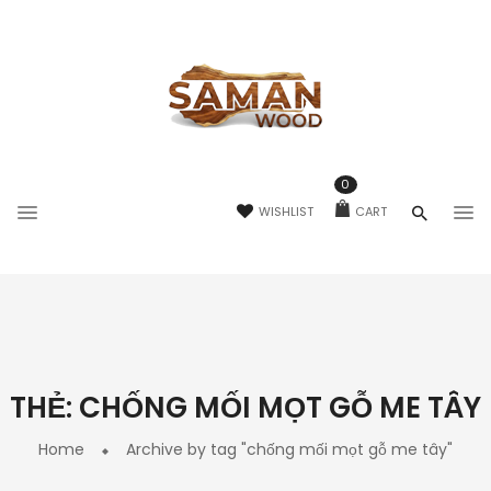
0
WISHLIST
CART
THẺ:
CHỐNG MỐI MỌT GỖ ME TÂY
Home
Archive by tag "chống mối mọt gỗ me tây"