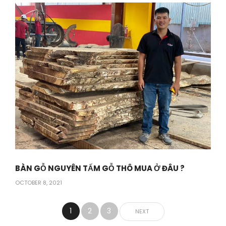
BÀN GỖ NGUYÊN TẤM GỖ THÔ MUA Ở ĐÂU ?
OCTOBER 8, 2021
1
2
3
NEXT