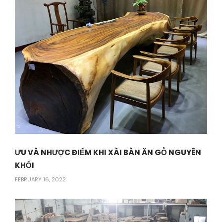
ƯU VÀ NHƯỢC ĐIỂM KHI XÀI BÀN ĂN GỖ NGUYÊN
KHỐI
FEBRUARY 16, 2022