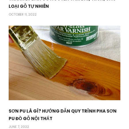
LOẠI GỖ TỰ NHIÊN
OCTOBER 11, 2022
SƠN PU LÀ GÌ? HƯỚNG DẪN QUY TRÌNH PHA SƠN
PU ĐỒ GỖ NỘI THẤT
JUNE 7, 2022