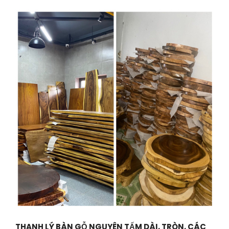
THANH LÝ BÀN GỖ NGUYÊN TẤM DÀI, TRÒN, CÁC