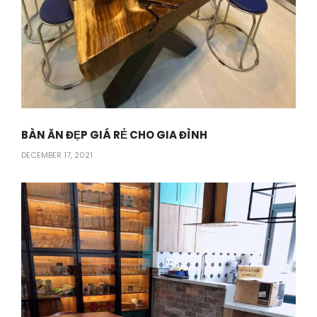
BÀN ĂN ĐẸP GIÁ RẺ CHO GIA ĐÌNH
DECEMBER 17, 2021