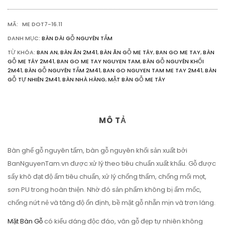
DÀY
5CM
MÃ:
ME DOT7-16.11
SỐ
LƯỢNG
DANH MỤC:
BÀN DÀI GỖ NGUYÊN TẤM
TỪ KHÓA:
BAN AN
,
BÀN ĂN 2M41
,
BÀN ĂN GỖ ME TÂY
,
BAN GO ME TAY
,
BÀN
GỖ ME TÂY 2M41
,
BAN GO ME TAY NGUYEN TAM
,
BÀN GỖ NGUYÊN KHỐI
2M41
,
BÀN GỖ NGUYÊN TẤM 2M41
,
BAN GO NGUYEN TAM ME TAY 2M41
,
BÀN
GỖ TỰ NHIÊN 2M41
,
BÀN NHÀ HÀNG
,
MẶT BÀN GỖ ME TÂY
MÔ TẢ
Bàn ghế gỗ nguyên tấm, bàn gỗ nguyên khối sản xuất bởi
BanNguyenTam.vn được xử lý theo tiêu chuẩn xuất khẩu. Gỗ được
sấy khô đạt độ ẩm tiêu chuẩn, xử lý chống thấm, chống mối mọt,
sơn PU trong hoàn thiện. Nhờ đó sản phẩm không bị ẩm mốc,
chống nứt nẻ và tăng độ ổn định, bề mặt gỗ nhẵn mịn và trơn láng.
Mặt Bàn Gỗ
có kiểu dáng độc đáo, vân gỗ đẹp tự nhiên không