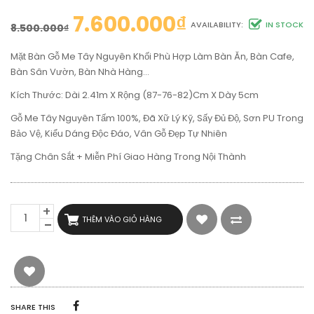
7.600.000
₫
AVAILABILITY:
IN STOCK
8.500.000
₫
Mặt Bàn Gỗ Me Tây Nguyên Khối Phù Hợp Làm Bàn Ăn, Bàn Cafe,
Bàn Sân Vườn, Bàn Nhà Hàng…
Kích Thước: Dài 2.41m X Rộng (87-76-82)cm X Dày 5cm
Gỗ Me Tây Nguyên Tấm 100%, Đã Xữ Lý Kỹ, Sấy Đủ Độ, Sơn PU Trong
Bảo Vệ, Kiểu Dáng Độc Đáo, Vân Gỗ Đẹp Tự Nhiên
Tặng Chân Sắt + Miễn Phí Giao Hàng Trong Nội Thành
MẶT
THÊM VÀO GIỎ HÀNG
BÀN
GỖ
ME
TÂY
DÀI
2M41
RỘNG
SHARE THIS
82CM