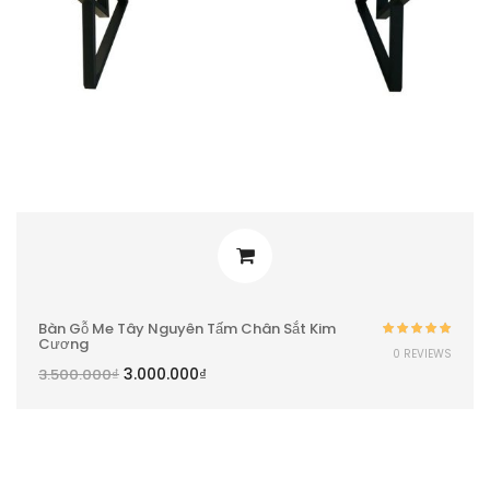
Bàn Gỗ Me Tây Nguyên Tấm Chân Sắt Kim
Cương
Được xếp
0 REVIEWS
hạng
5.00
5
3.000.000
₫
3.500.000
₫
sao