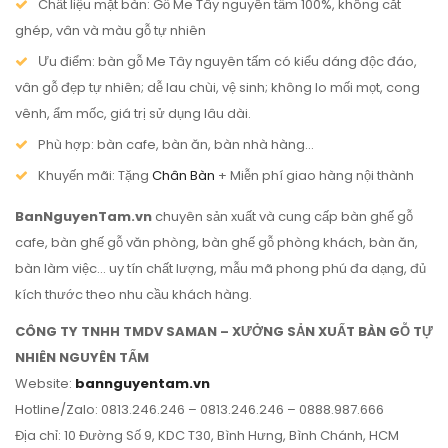
Chất liệu mặt bàn: Gỗ Me Tây nguyên tấm 100%, không cắt
ghép, vân và màu gỗ tự nhiên
Ưu điểm: bàn gỗ Me Tây nguyên tấm có kiểu dáng độc đáo,
vân gỗ đẹp tự nhiên; dễ lau chùi, vệ sinh; không lo mối mọt, cong
vênh, ẩm mốc, giá trị sử dụng lâu dài.
Phù hợp: bàn cafe, bàn ăn, bàn nhà hàng…
Khuyến mãi: Tặng
Chân Bàn
+ Miễn phí giao hàng nội thành
BanNguyenTam.vn
chuyên sản xuất và cung cấp bàn ghế gỗ
cafe, bàn ghế gỗ văn phòng, bàn ghế gỗ phòng khách, bàn ăn,
bàn làm việc… uy tín chất lượng, mẫu mã phong phú đa dạng, đủ
kích thước theo nhu cầu khách hàng.
CÔNG TY TNHH TMDV SAMAN – XƯỞNG SẢN XUẤT BÀN GỖ TỰ
NHIÊN NGUYÊN TẤM
Website:
bannguyentam.vn
Hotline/Zalo: 0813.246.246 – 0813.246.246 – 0888.987.666
Địa chỉ: 10 Đường Số 9, KDC T30, Bình Hưng, Bình Chánh, HCM