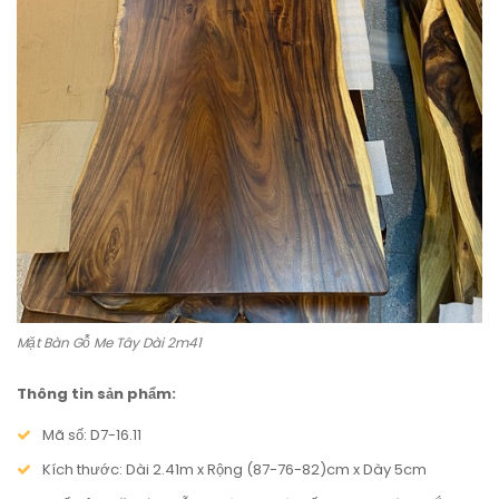
Mặt Bàn Gỗ Me Tây Dài 2m41
Thông tin sản phẩm:
Mã số: D7-16.11
Kích thước: Dài 2.41m x Rộng (87-76-82)cm x Dày 5cm