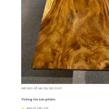
Mặt Bàn Gỗ Me Tây Dài 2m13
Thông tin sản phẩm:
Mã số: D8-7.10