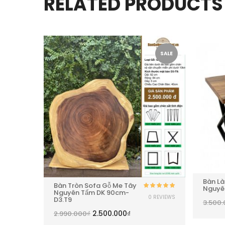
RELATED PRODUCTS
SALE
SALE
Bàn Là
Bàn Tròn Sofa Gỗ Me Tây
Nguyê
Nguyên Tấm DK 90cm-
Được xếp
0 REVIEWS
D3.T9
hạng
5.00
5
3.500
sao
2.500.000
₫
2.990.000
₫