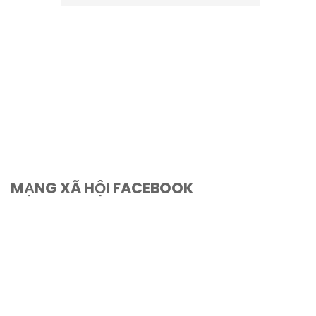
Được xếp
0 REVIEWS
hạng
5.00
5
sao
MẠNG XÃ HỘI FACEBOOK