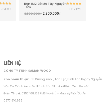
Bàn 1M2 Gỗ Me Tây Nguyên
Bàn 1M
Tấm
Tấm
Được xếp
Được xếp
 REVIEWS
0 REVIEWS
ạng
5.00
5
hạng
5.00
5
2.800.000
₫
3.500.000
₫
6.200.
sao
sao
LIÊN HỆ
CÔNG TY TNHH SAMAN WOOD
Kho hoàn thiện
: 10B Đường Kinh 1, Tân Tạo, Bình Tân (Ngay Nguyễn
Văn Cự Cách Aeon Mall Bình Tân 5km) =>
Nhấn Xem Bản Đồ
Điện Thoại
: 0357.168.168 (MS Huyền) - Mua sỉ/Phôi/Dự Án
0977.910.999