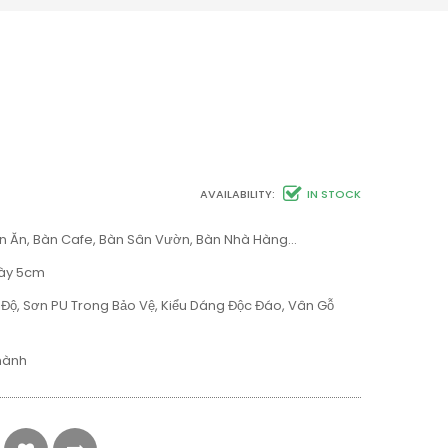
AVAILABILITY:
IN STOCK
n Ăn, Bàn Cafe, Bàn Sân Vườn, Bàn Nhà Hàng…
Dày 5cm
 Độ, Sơn PU Trong Bảo Vệ, Kiểu Dáng Độc Đáo, Vân Gỗ
Thành