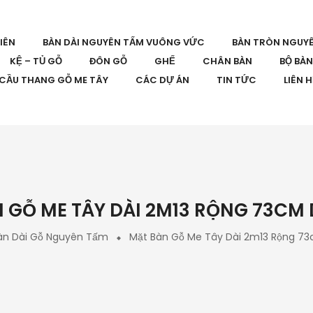
IÊN
BÀN DÀI NGUYÊN TẤM VUÔNG VỨC
BÀN TRÒN NGUY
KỆ – TỦ GỖ
ĐÔN GỖ
GHẾ
CHÂN BÀN
BỘ BÀ
CẦU THANG GỖ ME TÂY
CÁC DỰ ÁN
TIN TỨC
LIÊN 
 GỖ ME TÂY DÀI 2M13 RỘNG 73CM
àn Dài Gỗ Nguyên Tấm
Mặt Bàn Gỗ Me Tây Dài 2m13 Rộng 7