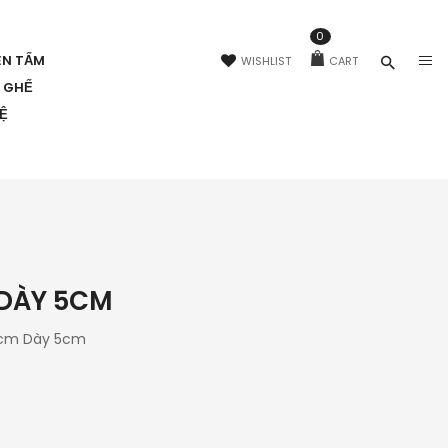
0
ÊN TẤM
WISHLIST
CART
N GHẾ
HỆ
 DÀY 5CM
3cm Dày 5cm