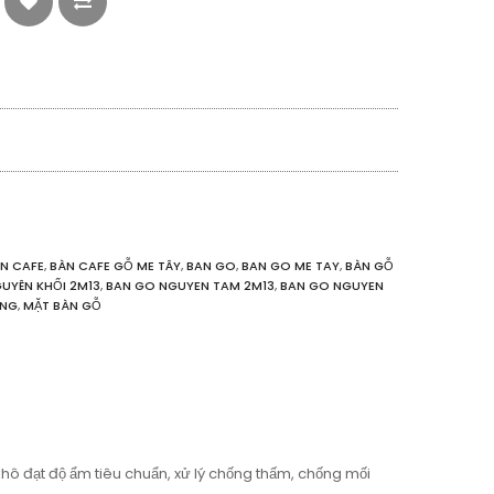
N CAFE
,
BÀN CAFE GỖ ME TÂY
,
BAN GO
,
BAN GO ME TAY
,
BÀN GỖ
UYÊN KHỐI 2M13
,
BAN GO NGUYEN TAM 2M13
,
BAN GO NGUYEN
ÀNG
,
MẶT BÀN GỖ
hô đạt độ ẩm tiêu chuẩn, xử lý chống thấm, chống mối