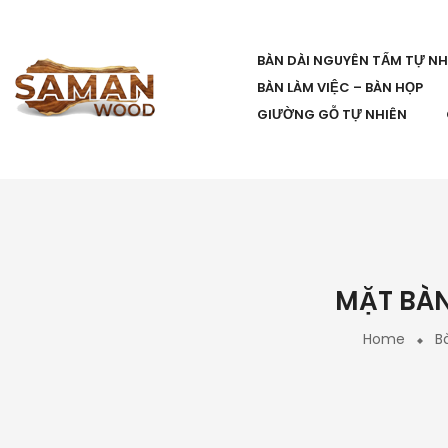
BÀN DÀI NGUYÊN TẤM TỰ NH
BÀN LÀM VIỆC – BÀN HỌP
GIƯỜNG GỖ TỰ NHIÊN
MẶT BÀN
Home
B