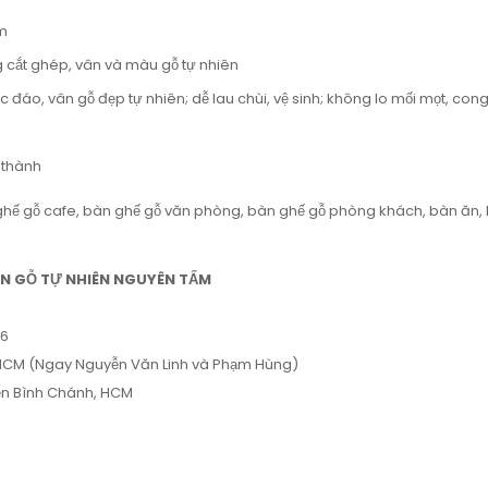
cm
g cắt ghép, vân và màu gỗ tự nhiên
áo, vân gỗ đẹp tự nhiên; dễ lau chùi, vệ sinh; không lo mối mọt, cong 
 thành
 gỗ cafe, bàn ghế gỗ văn phòng, bàn ghế gỗ phòng khách, bàn ăn, 
N GỖ TỰ NHIÊN NGUYÊN TẤM
66
, HCM (Ngay Nguyễn Văn Linh và Phạm Hùng)
ện Bình Chánh, HCM