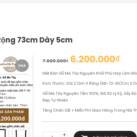
 Rộng 73cm Dày 5cm
6.200.000
₫
7.000.000
₫
SALE
Mặt Bàn Gỗ Me Tây Nguyên Khối Phù Hợp Làm Bà
Kích Thước: Dài 2.13m X Rộng (68-72-80)cm X 
Gỗ Me Tây Nguyên Tấm 100%, Đã Xữ Lý Kỹ, Sấy Đủ
Đẹp Tự Nhiên
Tặng Chân Sắt + Miễn Phí Giao Hàng Trong Nội 
MẶT