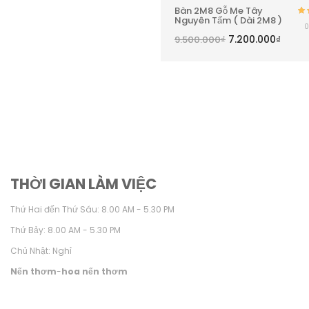
Bàn 2M8 Gỗ Me Tây
Nguyên Tấm ( Dài 2M8 )
0
h
7.200.000
₫
9.500.000
₫
THỜI GIAN LÀM VIỆC
Thứ Hai đến Thứ Sáu: 8.00 AM - 5.30 PM
Thứ Bảy: 8.00 AM - 5.30 PM
Chủ Nhật: Nghỉ
Nến thơm
-
hoa nến thơm