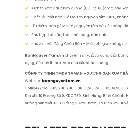
Kích thước: Dài 2.13m x Rộng (68-72-80)cm x Dày 5
Chất liệu mặt bàn: Gỗ Me Tây nguyên tấm 100%, khôn
Ưu điểm: bàn gỗ Me Tây nguyên tấm có kiểu dáng độc đ
Phù hợp: bàn ăn, bàn nhà hàng, bàn cafe…
Khuyến mãi: Tặng Chân Bàn + Miễn phí giao hàng nội
BanNguyenTam.vn
chuyên sản xuất và cung cấp bàn ghế
dạng, đủ kích thước theo nhu cầu khách hàng.
CÔNG TY TNHH TMDV SAMAN – XƯỞNG SẢN XUẤT BÀ
Website:
bannguyentam.vn
Hotline/Zalo: 0813.246.246 – 0813.246.246 – 0888.987.6
Địa chỉ: 10 Đường Số 9, KDC T30, Bình Hưng, Bình Chánh
Xưởng sản xuất: 638 Đường Vườn Thơm, Xã Bình Lợi, Huy