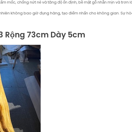
ẩm mốc, chống nứt nẻ và tăng độ ổn định, bề mặt gỗ nhẵn mịn và trơn l
 nhiên không bao giờ đụng hàng, tạo điểm nhấn cho không gian. Sự h
13 Rộng 73cm Dày 5cm