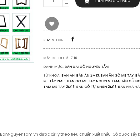
THÊM VÀO GIỎ HÀNG
BÀN
GỖ
ME
TÂY
DÀI
2M13
RỘNG
SHARE THIS
73CM
DÀY
5CM
MÃ:
ME DOT8-7.10
SỐ
LƯỢNG
DANH MỤC:
BÀN DÀI GỖ NGUYÊN TẤM
TỪ KHÓA:
BAN AN
,
BÀN ĂN 2M13
,
BÀN ĂN GỖ ME TÂY
,
BÀ
ME TÂY 2M13
,
BAN GO ME TAY NGUYEN TAM
,
BÀN GỖ NG
TAM ME TAY 2M13
,
BÀN GỖ TỰ NHIÊN 2M13
,
BÀN NHÀ H
 BanNguyenTam.vn được xử lý theo tiêu chuẩn xuất khẩu. Gỗ được sấy k