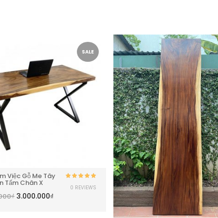
SALE
m Việc Gỗ Me Tây
n Tấm Chân X
Được xếp
0 REVIEWS
hạng
5.00
5
3.000.000
₫
.000
₫
sao