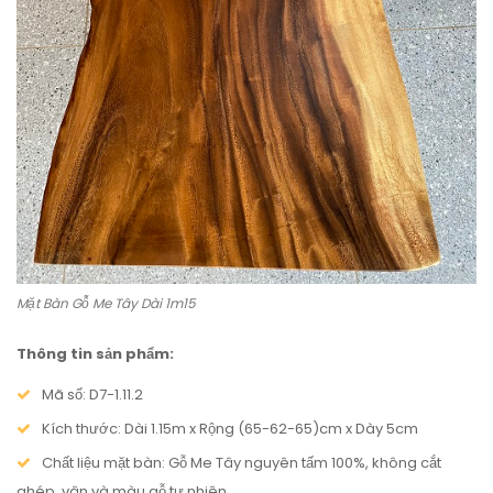
Mặt Bàn Gỗ Me Tây Dài 1m15
Thông tin sản phẩm:
Mã số: D7-1.11.2
Kích thước: Dài 1.15m x Rộng (65-62-65)cm x Dày 5cm
Chất liệu mặt bàn: Gỗ Me Tây nguyên tấm 100%, không cắt
ghép, vân và màu gỗ tự nhiên