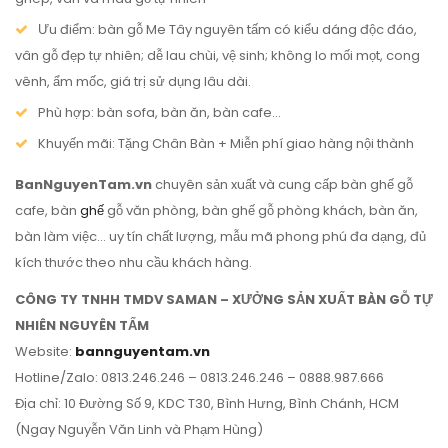
Ưu điểm: bàn gỗ Me Tây nguyên tấm có kiểu dáng độc đáo,
vân gỗ đẹp tự nhiên; dễ lau chùi, vệ sinh; không lo mối mọt, cong
vênh, ẩm mốc, giá trị sử dụng lâu dài.
Phù hợp: bàn sofa, bàn ăn, bàn cafe…
Khuyến mãi: Tặng Chân Bàn + Miễn phí giao hàng nội thành
BanNguyenTam.vn
chuyên sản xuất và cung cấp bàn ghế gỗ
cafe, bàn
ghế
gỗ văn phòng, bàn ghế gỗ phòng khách, bàn ăn,
bàn làm việc… uy tín chất lượng, mẫu mã phong phú đa dạng, đủ
kích thước theo nhu cầu khách hàng.
CÔNG TY TNHH TMDV SAMAN – XƯỞNG SẢN XUẤT BÀN GỖ TỰ
NHIÊN NGUYÊN TẤM
Website:
bannguyentam.vn
Hotline/Zalo: 0813.246.246 – 0813.246.246 – 0888.987.666
Địa chỉ: 10 Đường Số 9, KDC T30, Bình Hưng, Bình Chánh, HCM
(Ngay Nguyễn Văn Linh và Phạm Hùng)