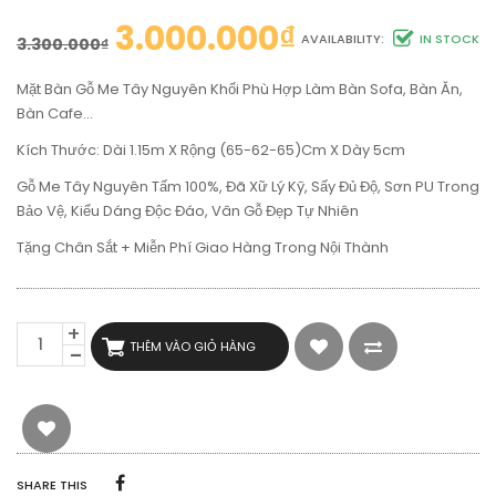
3.000.000
₫
AVAILABILITY:
IN STOCK
3.300.000
₫
Mặt Bàn Gỗ Me Tây Nguyên Khối Phù Hợp Làm Bàn Sofa, Bàn Ăn,
Bàn Cafe…
Kích Thước: Dài 1.15m X Rộng (65-62-65)cm X Dày 5cm
Gỗ Me Tây Nguyên Tấm 100%, Đã Xữ Lý Kỹ, Sấy Đủ Độ, Sơn PU Trong
Bảo Vệ, Kiểu Dáng Độc Đáo, Vân Gỗ Đẹp Tự Nhiên
Tặng Chân Sắt + Miễn Phí Giao Hàng Trong Nội Thành
MẶT
THÊM VÀO GIỎ HÀNG
BÀN
GỖ
ME
TÂY
DÀI
1M15
RỘNG
SHARE THIS
64CM