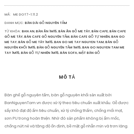
DÀY
5CM
MÃ:
ME DOT7-1.11.2
SỐ
LƯỢNG
DANH MỤC:
BÀN DÀI GỖ NGUYÊN TẤM
TỪ KHÓA:
BAN AN
,
BÀN ĂN 1M15
,
BÀN ĂN GỖ ME TÂY
,
BÀN CAFE
,
BÀN CAFE
GỖ ME TÂY
,
BÀN CAFE GỖ NGUYÊN TẤM
,
BÀN CAFE GỖ TỰ NHIÊN
,
BAN GO
ME TAY
,
BÀN GỖ ME TÂY 1M15
,
BAN GO ME TAY NGUYEN TAM
,
BÀN GỖ
NGUYÊN KHỐI 1M15
,
BÀN GỖ NGUYÊN TẤM 1M15
,
BAN GO NGUYEN TAM ME
TAY 1M15
,
BÀN GỖ TỰ NHIÊN 1M15
,
BÀN SOFA
,
MẶT BÀN GỖ
MÔ TẢ
Bàn ghế gỗ nguyên tấm, bàn gỗ nguyên khối sản xuất bởi
BanNguyenTam.vn được xử lý theo tiêu chuẩn xuất khẩu. Gỗ được
sấy khô đạt độ ẩm tiêu chuẩn, xử lý chống thấm, chống mối mọt,
sơn PU trong hoàn thiện. Nhờ đó sản phẩm không bị ẩm mốc,
chống nứt nẻ và tăng độ ổn định, bề mặt gỗ nhẵn mịn và trơn láng.