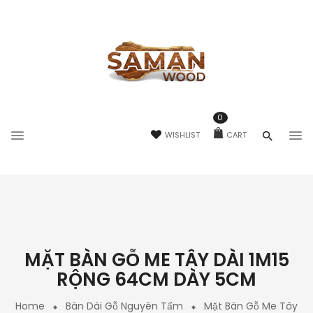
0
WISHLIST
CART
MẶT BÀN GỖ ME TÂY DÀI 1M15
RỘNG 64CM DÀY 5CM
Home
Bàn Dài Gỗ Nguyên Tấm
Mặt Bàn Gỗ Me Tây