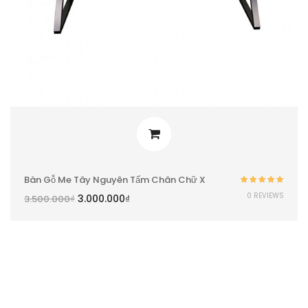
Bàn Gỗ Me Tây Nguyên Tấm Chân Chữ X
Được xếp
0 REVIEWS
3.000.000
₫
3.500.000
₫
hạng
5.00
5
sao