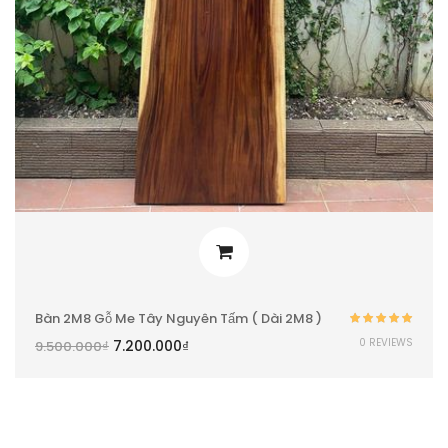
Bàn 2M8 Gỗ Me Tây Nguyên Tấm ( Dài 2M8 )
Được xếp
0 REVIEWS
7.200.000
₫
9.500.000
₫
hạng
5.00
5
sao