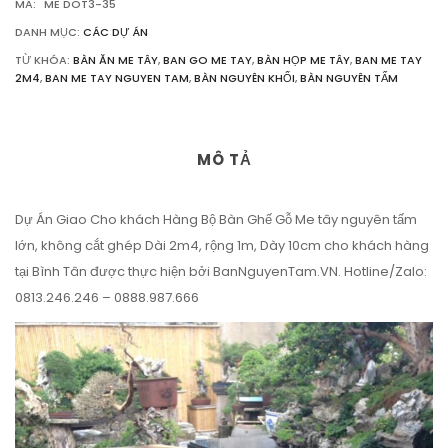
MÃ:
ME DOT3-35
DANH MỤC:
CÁC DỰ ÁN
TỪ KHÓA:
BÀN ĂN ME TÂY
,
BAN GO ME TAY
,
BÀN HỌP ME TÂY
,
BAN ME TAY
2M4
,
BAN ME TAY NGUYEN TAM
,
BÀN NGUYÊN KHỐI
,
BÀN NGUYÊN TẤM
MÔ TẢ
Dự Án Giao Cho khách Hàng Bộ Bàn Ghế Gỗ Me tây nguyên tấm
lớn, không cắt ghép Dài 2m4, rộng 1m, Dày 10cm cho khách hàng
tại Bình Tân được thực hiện bởi BanNguyenTam.VN. Hotline/Zalo:
0813.246.246 – 0888.987.666