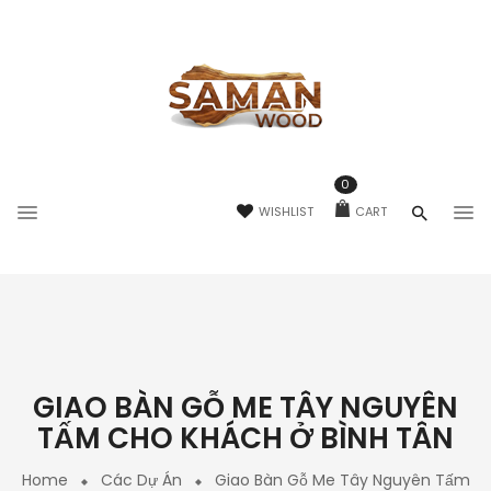
0
WISHLIST
CART
GIAO BÀN GỖ ME TÂY NGUYÊN
TẤM CHO KHÁCH Ở BÌNH TÂN
Home
Các Dự Án
Giao Bàn Gỗ Me Tây Nguyên Tấm