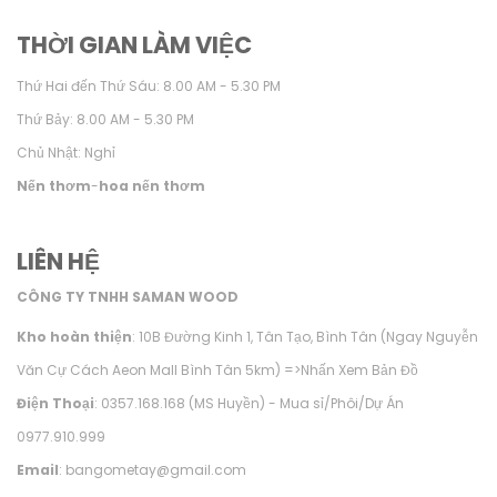
THỜI GIAN LÀM VIỆC
Thứ Hai đến Thứ Sáu: 8.00 AM - 5.30 PM
Thứ Bảy: 8.00 AM - 5.30 PM
Chủ Nhật: Nghỉ
Nến thơm
-
hoa nến thơm
LIÊN HỆ
CÔNG TY TNHH SAMAN WOOD
Kho hoàn thiện
: 10B Đường Kinh 1, Tân Tạo, Bình Tân (Ngay Nguyễn
Văn Cự Cách Aeon Mall Bình Tân 5km) =>
Nhấn Xem Bản Đồ
Điện Thoại
: 0357.168.168 (MS Huyền) - Mua sỉ/Phôi/Dự Án
0977.910.999
Email
: bangometay@gmail.com