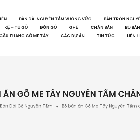
IÊN
BÀN DÀI NGUYÊN TẤM VUÔNG VỨC
BÀN TRÒN NGUY
KỆ – TỦ GỖ
ĐÔN GỖ
GHẾ
CHÂN BÀN
BỘ BÀ
CẦU THANG GỖ ME TÂY
CÁC DỰ ÁN
TIN TỨC
LIÊN 
 ĂN GỖ ME TÂY NGUYÊN TẤM CHÂ
Bàn Dài Gỗ Nguyên Tấm
Bộ bàn ăn Gỗ Me Tây Nguyên Tấm 