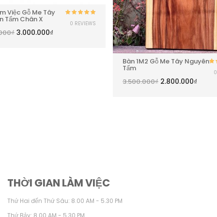
m Việc Gỗ Me Tây
n Tấm Chân X
Được xếp
0 REVIEWS
hạng
5.00
5
3.000.000
₫
.000
₫
sao
Bàn 1M2 Gỗ Me Tây Nguyên
Tấm
0
h
2.800.000
₫
3.500.000
₫
THỜI GIAN LÀM VIỆC
Thứ Hai đến Thứ Sáu: 8.00 AM - 5.30 PM
Thứ Bảy: 8.00 AM - 5.30 PM