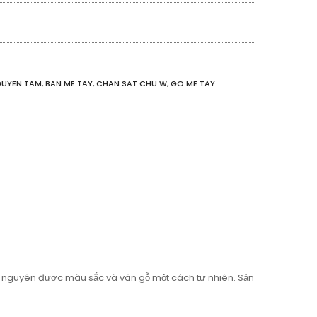
GUYEN TAM
,
BAN ME TAY
,
CHAN SAT CHU W
,
GO ME TAY
 nguyên được màu sắc và vân gỗ một cách tự nhiên. Sản