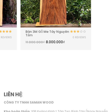
Bàn 3M Gỗ Me Tây Nguyên
Bàn 2M
Tấm
Nguyên
Được
Được xếp
0 REVIEWS
 REVIEWS
xếp
ạng
5.00
5
8.000.000
₫
11.000.000
₫
9.500.
hạng
sao
3.00
5
sao
LIÊN HỆ
CÔNG TY TNHH SAMAN WOOD
Kho hoàn thiện
: 10B Đường Kinh 1, Tân Tạo, Bình Tân (Ngay Nguyễn