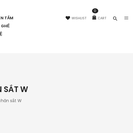
0
ÊN TẤM
WISHLIST
CART
N GHẾ
HỆ
N SẮT W
chân sắt W