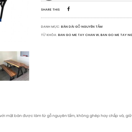
SHARE THIS
DANH MỤC:
BÀN DÀI GỖ NGUYÊN TẤM
TỪ KHÓA:
BAN GO ME TAY CHAN W
,
BAN GO ME TAY N
với mặt bàn được làm từ gỗ nguyên tấm, không ghép hay chắp vá, giữ