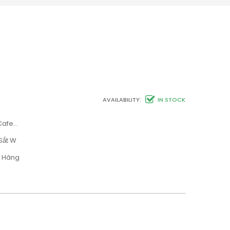
AVAILABILITY:
IN STOCK
 Cafe…
Sắt W
h Hàng