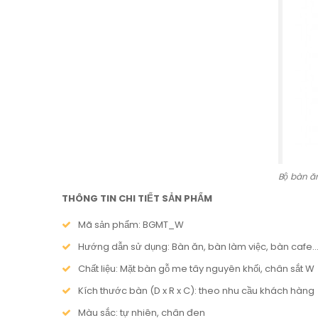
Bộ bàn ă
THÔNG TIN CHI TIẾT SẢN PHẨM
Mã sản phẩm: BGMT_W
Hướng dẫn sử dụng: Bàn ăn, bàn làm việc, bàn cafe
Chất liệu: Mặt bàn gỗ me tây nguyên khối, chân sắt W
Kích thước bàn (D x R x C): theo nhu cầu khách hàng
Màu sắc: tự nhiên, chân đen