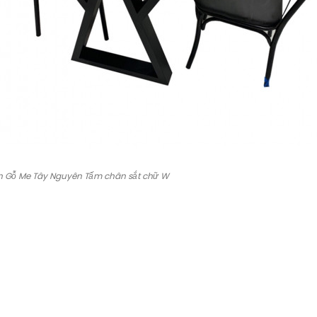
n Gỗ Me Tây Nguyên Tấm chân sắt chữ W
…