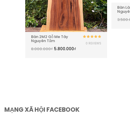
Bàn Là
Nguyê
3.500
Bàn 2M2 Gỗ Me Tây
Nguyên Tấm
Được xếp
Được xếp
0 REVIEWS
0 REVIEWS
hạng
5.00
5
hạng
5.00
5
5.800.000
₫
8.000.000
₫
sao
sao
MẠNG XÃ HỘI FACEBOOK