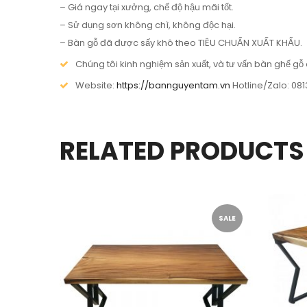
– Giá ngay tại xưởng, chế độ hậu mãi tốt.
– Sử dụng sơn không chì, không độc hại.
– Bàn gỗ đã được sấy khô theo TIÊU CHUẨN XUẤT KHẨU.
Chúng tôi kinh nghiệm sản xuất, và tư vấn bàn ghế gỗ c
Website:
https://bannguyentam.vn
Hotline/Zalo: 081
RELATED PRODUCTS
SALE
SALE