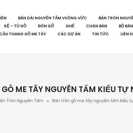
IÊN
BÀN DÀI NGUYÊN TẤM VUÔNG VỨC
BÀN TRÒN NGUY
KỆ – TỦ GỖ
ĐÔN GỖ
GHẾ
CHÂN BÀN
BỘ BÀ
CẦU THANG GỖ ME TÂY
CÁC DỰ ÁN
TIN TỨC
LIÊN 
GỖ ME TÂY NGUYÊN TẤM KIỂU TỰ 
àn Tròn Nguyên Tấm
Bàn tròn gỗ me tây nguyên tấm kiểu t