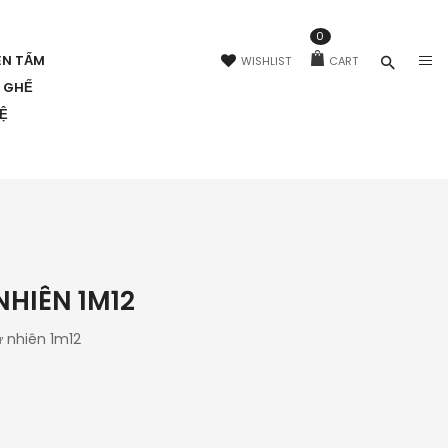
0
ÊN TẤM
WISHLIST
CART
N GHẾ
HỆ
NHIÊN 1M12
ự nhiên 1m12