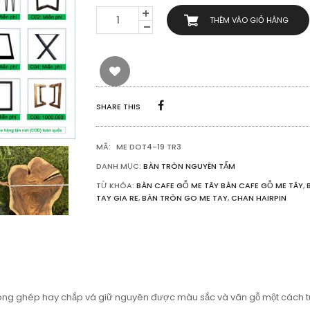
BÀN
THÊM VÀO GIỎ HÀNG
TRÒN
GỖ
ME
TÂY
NGUYÊN
TẤM
KIỂU
SHARE THIS
TỰ
NHIÊN
1M12
MÃ:
ME DOT4-19 TR3
SỐ
LƯỢNG
DANH MỤC:
BÀN TRÒN NGUYÊN TẤM
TỪ KHÓA:
BÀN CAFE GỖ ME TÂY BÀN CAFE GỖ ME TÂY
,
TAY GIA RE
,
BÀN TRÒN GO ME TAY
,
CHAN HAIRPIN
ông ghép hay chắp vá giữ nguyên được màu sắc và vân gỗ một cách tự