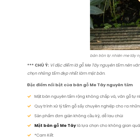
bàn tròn tự nhiên me tây 
*** CHÚ Ý:
Vì đặc điểm là gỗ Me Tây nguyên tấm nên vân
chọn những tấm đẹp nhất làm mặt bàn.
Đặc điểm nổi bật của bàn gỗ Me Tây nguyên tấm
Mặt bàn nguyên tấm rộng không chắp vá, vân gỗ tự n
Quy trình xử lý tấm gỗ sấy chuyên nghiệp cho ra nhữ
Sản phẩm đơn giản không cầu kỳ, dễ lau chùi
Mặt bàn gỗ Me Tây
là lựa chọn cho không gian quá
*Cam Kết: