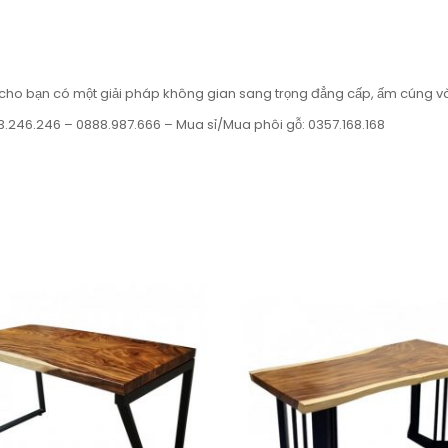
ho bạn có một giải pháp không gian sang trọng đẳng cấp, ấm cúng và tinh
3.246.246 – 0888.987.666 – Mua sỉ/Mua phôi gỗ: 0357.168.168