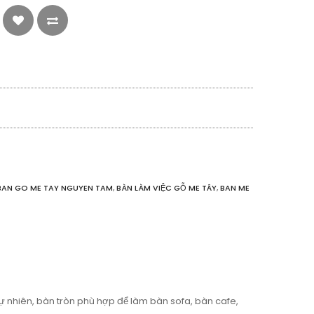
BAN GO ME TAY NGUYEN TAM
,
BÀN LÀM VIỆC GỖ ME TÂY
,
BAN ME
 nhiên, bàn tròn phù hợp để làm bàn sofa, bàn cafe,