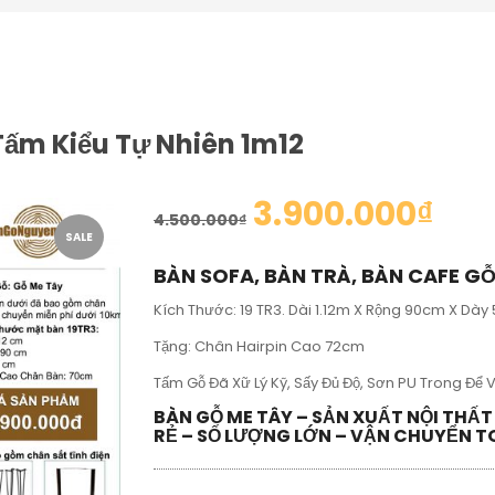
ấm Kiểu Tự Nhiên 1m12
3.900.000
₫
4.500.000
₫
SALE
BÀN SOFA, BÀN TRÀ, BÀN CAFE G
Kích Thước: 19 TR3. Dài 1.12m X Rộng 90cm X Dày
Tặng: Chân Hairpin Cao 72cm
Tấm Gỗ Đã Xữ Lý Kỹ, Sấy Đủ Độ, Sơn PU Trong Để 
BÀN GỖ ME TÂY – SẢN XUẤT NỘI THẤ
RẺ – SỐ LƯỢNG LỚN – VẬN CHUYỂN 