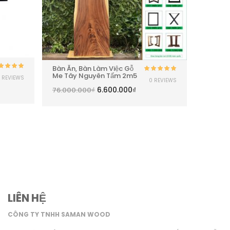
Bàn Ăn, Bàn Làm Việc Gỗ
Bàn Ca
Me Tây Nguyên Tấm 2m5
Nguyên
Được xếp
 REVIEWS
Được xếp
0 REVIEWS
ạng
5.00
5
hạng
5.00
5
6.600.000
₫
sao
76.000.000
₫
2.000.
sao
LIÊN HỆ
CÔNG TY TNHH SAMAN WOOD