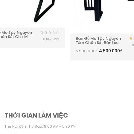
ỗ Me Tây Nguyên
hân Sắt Chữ M
Bàn Gỗ Me Tây Nguyên
0 REVIEWS
Tấm Chân Sắt Bán Lục
0
h
4.500.000
₫
5.500.000
₫
THỜI GIAN LÀM VIỆC
Thứ Hai đến Thứ Sáu: 8.00 AM - 5.30 PM