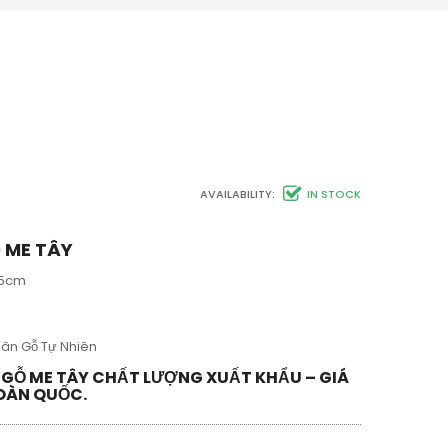
AVAILABILITY:
IN STOCK
Ỗ ME TÂY
 5cm
Vân Gỗ Tự Nhiên
T GỖ ME TÂY CHẤT LƯỢNG XUẤT KHẨU – GIÁ
TOÀN QUỐC.