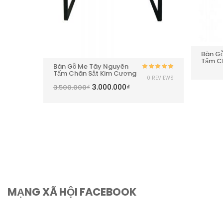
Bàn G
Tấm C
Bàn Gỗ Me Tây Nguyên
Tấm Chân Sắt Kim Cương
Được xếp
Được xếp
0 REVIEWS
0 REVIEWS
hạng
5.00
5
hạng
5.00
5
3.000.000
₫
3.500.000
₫
sao
sao
MẠNG XÃ HỘI FACEBOOK