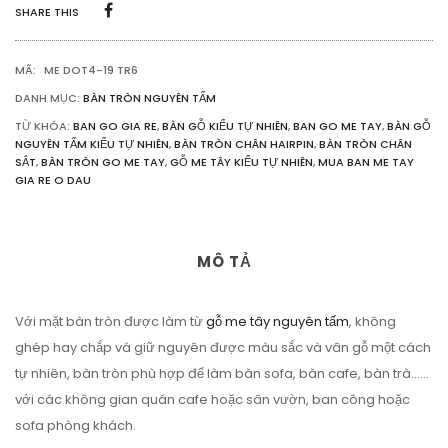
NHIÊN
SHARE THIS
1M
TẶNG
CHÂN
MÃ:
ME DOT4-19 TR6
HAIRPIN
SỐ
DANH MỤC:
BÀN TRÒN NGUYÊN TẤM
LƯỢNG
TỪ KHÓA:
BAN GO GIA RE
,
BÀN GỖ KIỂU TỰ NHIÊN
,
BAN GO ME TAY
,
BÀN GỖ
NGUYÊN TẤM KIỂU TỰ NHIÊN
,
BÀN TRÒN CHÂN HAIRPIN
,
BÀN TRÒN CHÂN
SẮT
,
BÀN TRÒN GO ME TAY
,
GỖ ME TÂY KIỂU TỰ NHIÊN
,
MUA BAN ME TAY
GIA RE O DAU
MÔ TẢ
Với mặt bàn tròn được làm từ
gỗ me tây nguyên tấm
, không
ghép hay chắp vá giữ nguyên được màu sắc và vân gỗ một cách
tự nhiên, bàn tròn phù hợp để làm bàn sofa, bàn cafe, bàn trà……
với các không gian quán cafe hoặc sân vườn, ban công hoặc
sofa phòng khách.