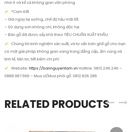
nhà ở và kể cả không gian văn phòng
*Cam Kết:
– Giá ngay tại xưởng, chế độ hậu mãi tốt.
– Sử dụng sơn không chì, không độc hại.
– Bàn gỗ đã được sấy khô theo TIÊU CHUẨN XUẤT KHẨU.
Chúng tôi kinh nghiệm sản xuất, và tư vấn bàn ghế gỗ cho bạn
có một giải pháp không gian sang trọng đẳng cấp, ấm cúng và
tinh tế, tiện lợi, tiết kiệm chi phí
Website:
https://bannguyentam.vn
Hotline: 0813.246.246 –
0888.987.666 – Mua sỉ/Mua phôi gỗ: 0812.826.286
RELATED PRODUCTS