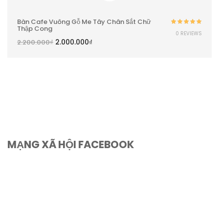
Bàn Cafe Vuông Gỗ Me Tây Chân Sắt Chữ
Thập Cong
Được xếp
0 REVIEWS
hạng
5.00
5
2.000.000
₫
2.200.000
₫
sao
MẠNG XÃ HỘI FACEBOOK