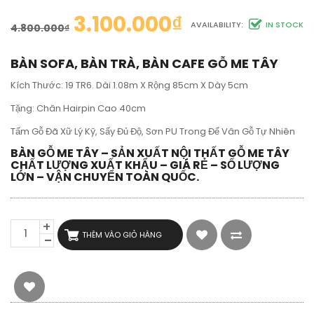
3.100.000
₫
AVAILABILITY:
IN STOCK
4.800.000
₫
BÀN SOFA, BÀN TRÀ, BÀN CAFE GỖ ME TÂY
Kích Thước: 19 TR6. Dài 1.08m X Rộng 85cm X Dày 5cm
Tặng: Chân Hairpin Cao 40cm
Tấm Gỗ Đã Xữ Lý Kỹ, Sấy Đủ Độ, Sơn PU Trong Để Vân Gỗ Tự Nhiên
BÀN GỖ ME TÂY – SẢN XUẤT NỘI THẤT GỖ ME TÂY
CHẤT LƯỢNG XUẤT KHẨU – GIÁ RẺ – SỐ LƯỢNG
LỚN – VẬN CHUYỂN TOÀN QUỐC.
BÀN
THÊM VÀO GIỎ HÀNG
TRÒN
GỖ
ME
TÂY
KIỂU
TỰ