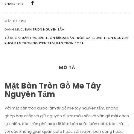
TẤM
SHARE THIS
DK
60CM-
D1.TR13
MÃ:
D1-TR13
SỐ
LƯỢNG
DANH MỤC:
BÀN TRÒN NGUYÊN TẤM
TỪ KHÓA:
BÀN TRA
,
BÀN TRÒN 60CM
,
BÀN TRÒN CAFE
,
BAN TRON NGUYEN
KHOI
,
BAN TRON NGUYEN TAM
,
BAN TRON SOFA
MÔ TẢ
Mặt Bàn Tròn Gỗ Me Tây
Nguyên Tấm
Với mặt bàn tròn được làm từ gỗ me tây nguyên tấm, không
ghép hay chắp vá giữ nguyên được màu sắc và vân gỗ một cách
tự nhiên, bàn tròn phù hợp để làm bàn sofa, bàn cafe, bàn trà……
với các không gian quán cafe hoặc sân vườn, ban công hoặc