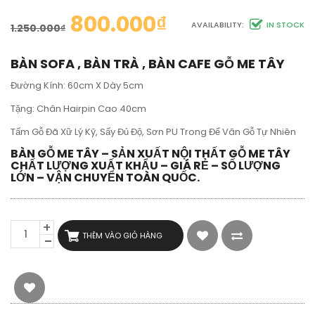
800.000
₫
AVAILABILITY:
IN STOCK
1.250.000
₫
BÀN SOFA , BÀN TRÀ , BÀN CAFE GỖ ME TÂY
Đường Kính: 60cm X Dày 5cm
Tặng: Chân Hairpin Cao 40cm
Tấm Gỗ Đã Xữ Lý Kỹ, Sấy Đủ Độ, Sơn PU Trong Để Vân Gỗ Tự Nhiên
BÀN GỖ ME TÂY – SẢN XUẤT NỘI THẤT GỖ ME TÂY
CHẤT LƯỢNG XUẤT KHẨU – GIÁ RẺ – SỐ LƯỢNG
LỚN – VẬN CHUYỂN TOÀN QUỐC.
BÀN
THÊM VÀO GIỎ HÀNG
TRÒN
CAFE
GỖ
ME
TÂY
NGUYÊN