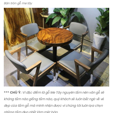
Bàn tròn gỗ me tây
*** CHÚ Ý:
Vì đặc điểm là gỗ Me Tây nguyên tấm nên vân gỗ sẽ
không tấm nào giống tấm nào, quý khách sẽ luôn bất ngờ về vẻ
đẹp của tấm gỗ mà mình nhận được vì chúng tôi luôn lựa chọn
những tấm đẹp nhất làm mặt bàn.