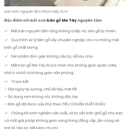
bàn tròn nguyên tấm 60cm dày 5cm
Đặc điểm nổi bật của
bàn gỗ Me Tây
nguyên tấm
Mặt bàn nguyên tấm rộng không chắp vá, vân gỗ tự nhiên
Quy trình xử lý tấm gỗ sấy chuyên nghiệp cho ra những mặt
bàn gỗ chất lượng
Sản phẩm đơn giản không cầu kỳ, dễ lau chùi
Mặt bàn gỗ Me Tây là lựa chọn cho không gian quán cafe,
nhà ở và kể cả không gian văn phòng
*Cam Kết:
– Giá ngay tại xưởng, chế độ hậu mãi tốt.
– Sử dụng sơn không chì, không độc hại.
– Bàn gỗ đã được sấy khô theo TIÊU CHUẨN XUẤT KHẨU.
Chúng tôi kinh nghiệm sản xuất, và tư vấn bàn ghế gỗ cho bạn
có một giải pháp không gian sang trọng đẳng cấp, ấm cúng và
tinh tế, tiện lợi, tiết kiệm chi phí.