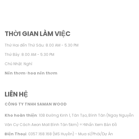
THỜI GIAN LÀM VIỆC
Thứ Hai đến Thứ Sáu: 8.00 AM - 5.30 PM
Thứ Bảy: 8.00 AM - 5.30 PM
Chủ Nhật: Nghỉ
Nến thơm
-
hoa nến thơm
LIÊN HỆ
CÔNG TY TNHH SAMAN WOOD
Kho hoàn thiện
: 10B Đường Kinh 1, Tân Tạo, Bình Tân (Ngay Nguyễn
Văn Cự Cách Aeon Mall Bình Tân 5km) =>
Nhấn Xem Bản Đồ
Điện Thoại
: 0357.168.168 (MS Huyền) - Mua sỉ/Phôi/Dự Án