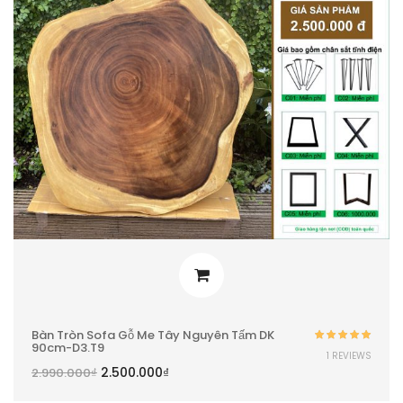
Bàn Tròn Sofa Gỗ Me Tây Nguyên Tấm DK
90cm-D3.T9
Được xếp
1 REVIEWS
hạng
5.00
5
2.500.000
₫
2.990.000
₫
sao