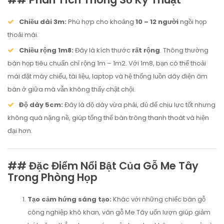
Chiều dài 3m:
Phù hợp cho khoảng
10 – 12 người
ngồi họp
thoải mái.
Chiều rộng 1m8:
Đây là kích thước
rất rộng
. Thông thường
bàn họp tiêu chuẩn chỉ rộng 1m – 1m2. Với 1m8, bạn có thể thoải
mái đặt máy chiếu, tài liệu, laptop và hệ thống luồn dây điện âm
bàn ở giữa mà vẫn không thấy chật chội.
Độ dày 5cm:
Đây là độ dày vừa phải, đủ để chịu lực tốt nhưng
không quá nặng nề, giúp tổng thể bàn trông thanh thoát và hiện
đại hơn.
## Đặc Điểm Nổi Bật Của Gỗ Me Tây
Trong Phòng Họp
Tạo cảm hứng sáng tạo:
Khác với những chiếc bàn gỗ
công nghiệp khô khan, vân gỗ Me Tây uốn lượn giúp giảm