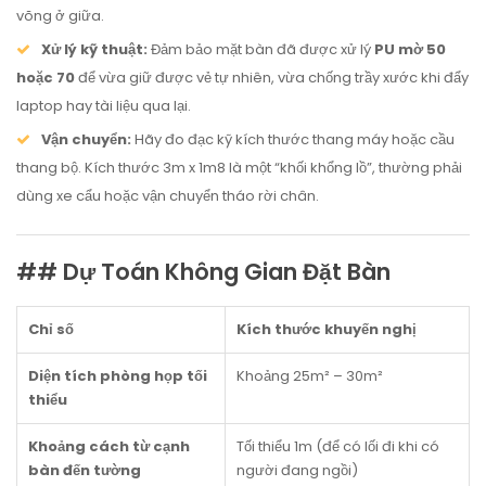
võng ở giữa.
Xử lý kỹ thuật:
Đảm bảo mặt bàn đã được xử lý
PU mờ 50
hoặc 70
để vừa giữ được vẻ tự nhiên, vừa chống trầy xước khi đẩy
laptop hay tài liệu qua lại.
Vận chuyển:
Hãy đo đạc kỹ kích thước thang máy hoặc cầu
thang bộ. Kích thước 3m x 1m8 là một “khối khổng lồ”, thường phải
dùng xe cẩu hoặc vận chuyển tháo rời chân.
## Dự Toán Không Gian Đặt Bàn
Chỉ số
Kích thước khuyến nghị
Diện tích phòng họp tối
Khoảng 25m² – 30m²
thiểu
Khoảng cách từ cạnh
Tối thiểu 1m (để có lối đi khi có
bàn đến tường
người đang ngồi)