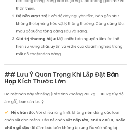
bớt căng thẳng trong các cuộc họp, tạo không gian mở và
thân thiện.
Độ bền vượt trội:
Với độ dày nguyên tấm, bàn gần như
không thể bị hỏng hóc vật lý thông thường. Càng dùng lâu,
màu gỗ xuống tông càng sâu và sang.
Giá trị thương hiệu:
Một chiếc bàn nguyên tấm lớn thể
hiện sự vững chãi, uy tín và vị thế của doanh nghiệp trong
mắt đối tác/khách hàng.
## Lưu Ý Quan Trọng Khi Lắp Đặt
Bàn
Họp
Kích Thước Lớn
Do mặt bàn này rất nặng (ước tính khoảng 200kg – 300kg tùy độ
ẩm gỗ), bạn cần lưu ý:
Hệ chân đỡ:
Với chiều rộng 1m8, không nên dùng các loại
chân sắt đơn mảnh. Cần hệ chân
sắt hộp lớn, chân chữ X, hoặc
chân gỗ đặc
để đảm bảo bàn không bị rung lắc và không bị