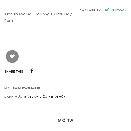
AVAILABILITY:
IN STOCK
Kích Thước Dài 3m Rộng Từ 1m8 Dày
5cm
SHARE THIS
MÃ:
BHGMT-3M-1M8
DANH MỤC:
BÀN LÀM VIỆC - BÀN HỌP
MÔ TẢ