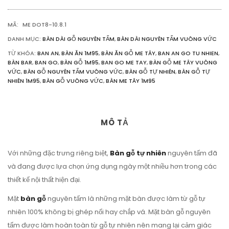
1M95
SỐ
MÃ:
ME DOT8-10.8.1
LƯỢNG
DANH MỤC:
BÀN DÀI GỖ NGUYÊN TẤM
,
BÀN DÀI NGUYÊN TẤM VUÔNG VỨC
TỪ KHÓA:
BAN AN
,
BÀN ĂN 1M95
,
BÀN ĂN GỖ ME TÂY
,
BAN AN GO TU NHIEN
,
BÀN BAR
,
BAN GO
,
BÀN GỖ 1M95
,
BAN GO ME TAY
,
BÀN GỖ ME TÂY VUÔNG
VỨC
,
BÀN GỖ NGUYÊN TẤM VUÔNG VỨC
,
BÀN GỖ TỰ NHIÊN
,
BÀN GỖ TỰ
NHIÊN 1M95
,
BÀN GỖ VUÔNG VỨC
,
BÀN ME TÂY 1M95
MÔ TẢ
Với những đặc trưng riêng biệt,
Bàn gỗ tự nhiên
nguyên tấm đã
và đang được lựa chọn ứng dụng ngày một nhiều hơn trong các
thiết kế nội thất hiện đại.
Mặt
bàn gỗ
nguyên tấm là những mặt bàn được làm từ gỗ tự
nhiên 100% không bị ghép nối hay chắp vá. Mặt bàn gỗ nguyên
tấm được làm hoàn toàn từ gỗ tự nhiên nên mang lại cảm giác