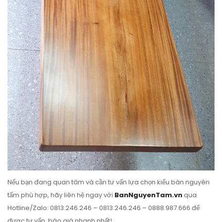
Nếu bạn đang quan tâm và cần tư vấn lựa chọn kiểu bàn nguyên
tấm phù hợp, hãy liên hệ ngay với
BanNguyenTam.vn
qua
Hotline/Zalo: 0813.246.246 – 0813.246.246 – 0888.987.666 để
được tư vấn, báo giá nhanh nhất!