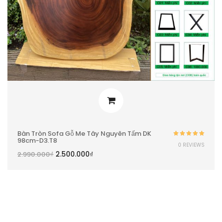
Bàn Tròn Sofa Gỗ Me Tây Nguyên Tấm DK
98cm-D3.T8
Được xếp
0 REVIEWS
hạng
5.00
5
2.500.000
₫
2.990.000
₫
sao