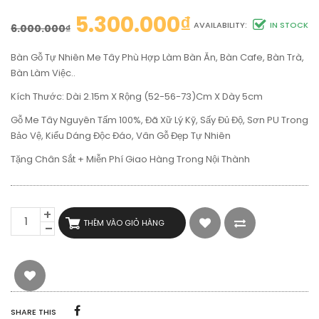
5.300.000
₫
AVAILABILITY:
IN STOCK
6.000.000
₫
Bàn Gỗ Tự Nhiên Me Tây Phù Hợp Làm Bàn Ăn, Bàn Cafe, Bàn Trà,
Bàn Làm Việc..
Kích Thước: Dài 2.15m X Rộng (52-56-73)cm X Dày 5cm
Gỗ Me Tây Nguyên Tấm 100%, Đã Xữ Lý Kỹ, Sấy Đủ Độ, Sơn PU Trong
Bảo Vệ, Kiểu Dáng Độc Đáo, Vân Gỗ Đẹp Tự Nhiên
Tặng Chân Sắt + Miễn Phí Giao Hàng Trong Nội Thành
BÀN
THÊM VÀO GIỎ HÀNG
GỖ
TỰ
NHIÊN
ME
TÂY
DÀI
2M15
SHARE THIS
RỘNG