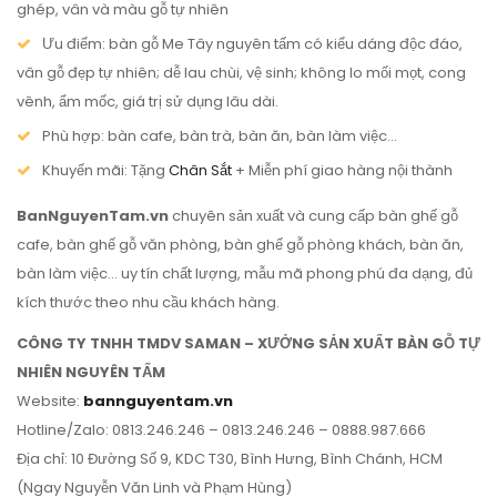
ghép, vân và màu gỗ tự nhiên
Ưu điểm: bàn gỗ Me Tây nguyên tấm có kiểu dáng độc đáo,
vân gỗ đẹp tự nhiên; dễ lau chùi, vệ sinh; không lo mối mọt, cong
vênh, ẩm mốc, giá trị sử dụng lâu dài.
Phù hợp: bàn cafe, bàn trà, bàn ăn, bàn làm việc…
Khuyến mãi: Tặng
Chân Sắt
+ Miễn phí giao hàng nội thành
BanNguyenTam.vn
chuyên sản xuất và cung cấp bàn ghế gỗ
cafe, bàn ghế gỗ văn phòng, bàn ghế gỗ phòng khách, bàn ăn,
bàn làm việc… uy tín chất lượng, mẫu mã phong phú đa dạng, đủ
kích thước theo nhu cầu khách hàng.
CÔNG TY TNHH TMDV SAMAN – XƯỞNG SẢN XUẤT BÀN GỖ TỰ
NHIÊN NGUYÊN TẤM
Website:
bannguyentam.vn
Hotline/Zalo: 0813.246.246 – 0813.246.246 – 0888.987.666
Địa chỉ: 10 Đường Số 9, KDC T30, Bình Hưng, Bình Chánh, HCM
(Ngay Nguyễn Văn Linh và Phạm Hùng)