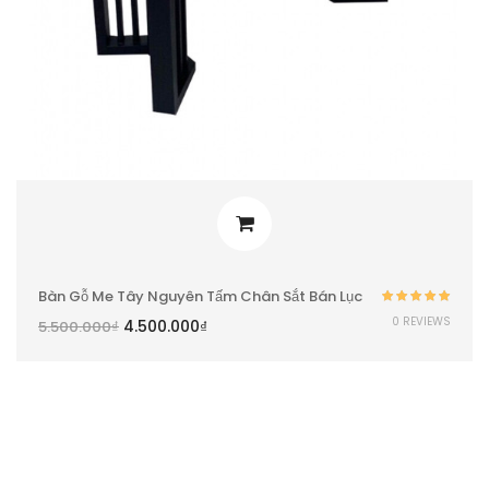
Bàn Gỗ Me Tây Nguyên Tấm Chân Sắt Bán Lục
Được xếp
0 REVIEWS
4.500.000
₫
5.500.000
₫
hạng
5.00
5
sao