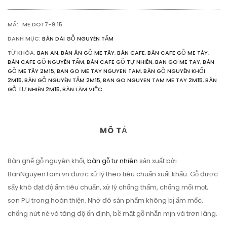
60CM
DÀY
MÃ:
ME DOT7-9.15
5CM
SỐ
DANH MỤC:
BÀN DÀI GỖ NGUYÊN TẤM
LƯỢNG
TỪ KHÓA:
BAN AN
,
BÀN ĂN GỖ ME TÂY
,
BÀN CAFE
,
BÀN CAFE GỖ ME TÂY
,
BÀN CAFE GỖ NGUYÊN TẤM
,
BÀN CAFE GỖ TỰ NHIÊN
,
BAN GO ME TAY
,
BÀN
GỖ ME TÂY 2M15
,
BAN GO ME TAY NGUYEN TAM
,
BÀN GỖ NGUYÊN KHỐI
2M15
,
BÀN GỖ NGUYÊN TẤM 2M15
,
BAN GO NGUYEN TAM ME TAY 2M15
,
BÀN
GỖ TỰ NHIÊN 2M15
,
BÀN LÀM VIỆC
MÔ TẢ
Bàn ghế gỗ nguyên khối,
bàn gỗ tự nhiên
sản xuất bởi
BanNguyenTam.vn được xử lý theo tiêu chuẩn xuất khẩu. Gỗ được
sấy khô đạt độ ẩm tiêu chuẩn, xử lý chống thấm, chống mối mọt,
sơn PU trong hoàn thiện. Nhờ đó sản phẩm không bị ẩm mốc,
chống nứt nẻ và tăng độ ổn định, bề mặt gỗ nhẵn mịn và trơn láng.