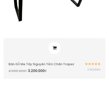
Bàn Gỗ Me Tây Nguyên Tấm Chân Trapez
Được xếp
0 REVIEWS
3.200.000
₫
4.000.000
₫
hạng
5.00
5
sao