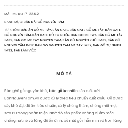
64CM
SỐ
MÃ:
ME DOT7-22.6.2
LƯỢNG
DANH MỤC:
BÀN DÀI GỖ NGUYÊN TẤM
TỪ KHÓA:
BÀN ĂN GỖ ME TÂY
,
BÀN CAFE
,
BÀN CAFE GỖ ME TÂY
,
BÀN CAFE
GỖ NGUYÊN TẤM
,
BÀN CAFE GỖ TỰ NHIÊN
,
BAN GO ME TAY
,
BÀN GỖ ME TÂY
1M32
,
BAN GO ME TAY NGUYEN TAM
,
BÀN GỖ NGUYÊN KHỐI 1M32
,
BÀN GỖ
NGUYÊN TẤM 1M32
,
BAN GO NGUYEN TAM ME TAY 1M32
,
BÀN GỖ TỰ NHIÊN
1M32
,
BÀN LÀM VIỆC
MÔ TẢ
Bàn ghế gỗ nguyên khối,
bàn gỗ tự nhiên
sản xuất bởi
BanNguyenTam.vn được xử lý theo tiêu chuẩn xuất khẩu. Gỗ được
sấy khô đạt độ ẩm tiêu chuẩn, xử lý chống thấm, chống mối mọt,
sơn PU trong hoàn thiện. Nhờ đó sản phẩm không bị ẩm mốc,
chống nứt nẻ và tăng độ ổn định, bề mặt gỗ nhẵn mịn và trơn láng.