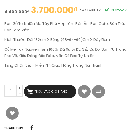
3.700.000
₫
AVAILABILITY:
IN STOCK
4.400.000
₫
Bàn Gỗ Tự Nhiên Me Tây Phù Hợp Làm Bàn Ăn, Bàn Cafe, Bàn Trà,
Bàn Làm Việc..
Kích Thước: Dài 132cm X Rộng (68-64-60)cm X Dày 5cm
Gỗ Me Tây Nguyên Tấm 100%, Đã Xữ Lý Kỹ, Sấy Đủ Độ, Sơn PU Trong
Bảo Vệ, Kiểu Dáng Độc Đáo, Vân Gỗ Đẹp Tự Nhiên
Tặng Chân Sắt + Miễn Phí Giao Hàng Trong Nội Thành
BÀN
THÊM VÀO GIỎ HÀNG
GỖ
TỰ
NHIÊN
ME
TÂY
DÀI
1M32
SHARE THIS
RỘNG