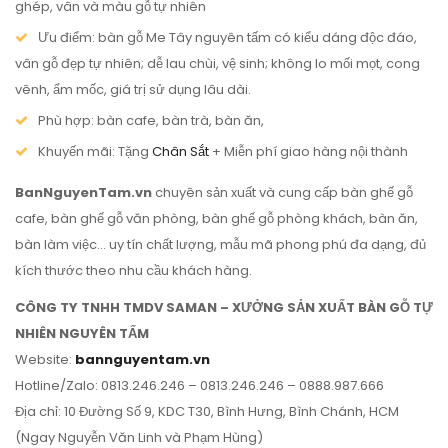
ghép, vân và màu gỗ tự nhiên
Ưu điểm: bàn gỗ Me Tây nguyên tấm có kiểu dáng độc đáo,
vân gỗ đẹp tự nhiên; dễ lau chùi, vệ sinh; không lo mối mọt, cong
vênh, ẩm mốc, giá trị sử dụng lâu dài.
Phù hợp: bàn cafe, bàn trà, bàn ăn,
Khuyến mãi: Tặng
Chân Sắt
+ Miễn phí giao hàng nội thành
BanNguyenTam.vn
chuyên sản xuất và cung cấp bàn ghế gỗ
cafe, bàn ghế gỗ văn phòng, bàn ghế gỗ phòng khách, bàn ăn,
bàn làm việc… uy tín chất lượng, mẫu mã phong phú đa dạng, đủ
kích thước theo nhu cầu khách hàng.
CÔNG TY TNHH TMDV SAMAN – XƯỞNG SẢN XUẤT BÀN GỖ TỰ
NHIÊN NGUYÊN TẤM
Website:
bannguyentam.vn
Hotline/Zalo: 0813.246.246 – 0813.246.246 – 0888.987.666
Địa chỉ: 10 Đường Số 9, KDC T30, Bình Hưng, Bình Chánh, HCM
(Ngay Nguyễn Văn Linh và Phạm Hùng)