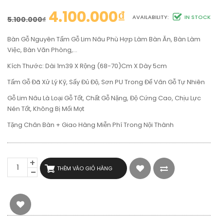
4.100.000
₫
AVAILABILITY:
IN STOCK
5.100.000
₫
Bàn Gỗ Nguyên Tấm Gỗ Lim Nâu Phù Hợp Làm Bàn Ăn, Bàn Làm
Việc, Bàn Văn Phòng,…
Kích Thước: Dài 1m39 X Rộng (68-70)cm X Dày 5cm
Tấm Gỗ Đã Xử Lý Kỹ, Sấy Đủ Độ, Sơn PU Trong Để Vân Gỗ Tự Nhiên
Gỗ Lim Nâu Là Loại Gỗ Tốt, Chất Gỗ Nặng, Độ Cứng Cao, Chịu Lực
Nén Tốt, Không Bị Mối Mọt
Tặng Chân Bàn + Giao Hàng Miễn Phí Trong Nội Thành
BÀN
THÊM VÀO GIỎ HÀNG
GỖ
NGUYÊN
TẤM
GỖ
LIM
NÂU