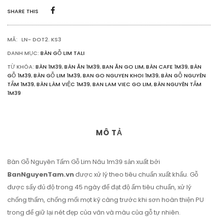
1M39
SHARE THIS
SỐ
LƯỢNG
MÃ:
LN- DOT2. KS3
DANH MỤC:
BÀN GỖ LIM TALI
TỪ KHÓA:
BÀN 1M39
,
BÀN ĂN 1M39
,
BAN ĂN GO LIM
,
BÀN CAFE 1M39
,
BÀN
GỖ 1M39
,
BÀN GỖ LIM 1M39
,
BAN GO NGUYEN KHOI 1M39
,
BÀN GỖ NGUYÊN
TẤM 1M39
,
BÀN LÀM VIỆC 1M39
,
BAN LAM VIEC GO LIM
,
BÀN NGUYÊN TẤM
1M39
MÔ TẢ
Bàn Gỗ Nguyên Tấm Gỗ Lim Nâu 1m39 sản xuất bởi
BanNguyenTam.vn
được xử lý theo tiêu chuẩn xuất khẩu. Gỗ
được sấy đủ độ trong 45 ngày để đạt độ ẩm tiêu chuẩn, xử lý
chống thấm, chống mối mọt kỹ càng trước khi sơn hoàn thiện PU
trong để giữ lại nét đẹp của vân và màu của gỗ tự nhiên.