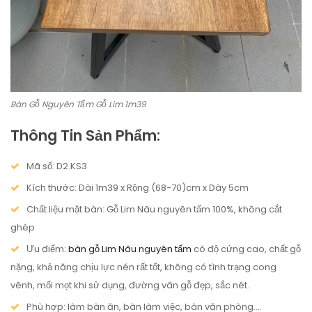
Bàn Gỗ Nguyên Tấm Gỗ Lim 1m39
Thông Tin Sản Phẩm:
Mã số: D2.KS3
Kích thước: Dài 1m39 x Rộng (68-70)cm x Dày 5cm
Chất liệu mặt bàn:
Gỗ Lim Nâu nguyên tấm 100%, không cắt
ghép
Ưu điểm:
bàn gỗ Lim Nâu nguyên tấm
có độ cứng cao, chất gỗ
nặng, khả năng chịu lực nén rất tốt, không có tình trạng cong
vênh, mối mọt khi sử dụng, đường vân gỗ đẹp, sắc nét.
Phù hợp: làm bàn ăn, bàn làm việc, bàn văn phòng….