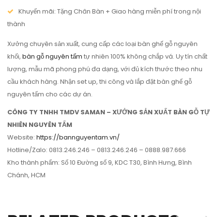
Khuyến mãi: Tặng Chân Bàn + Giao hàng miễn phí trong nội
thành
Xưởng chuyên sản xuất, cung cấp các loại bàn ghế gỗ nguyên
khối,
bàn gỗ nguyên tấm
tự nhiên 100% không chắp vá. Uy tín chất
lượng, mẫu mã phong phú đa dạng, với đủ kích thước theo nhu
cầu khách hàng. Nhận set up, thi công và lắp đặt bàn ghế gỗ
nguyên tấm cho các dự án.
CÔNG TY TNHH TMDV SAMAN – XƯỞNG SẢN XUẤT BÀN GỖ TỰ
NHIÊN NGUYÊN TẤM
Website:
https://bannguyentam.vn/
Hotline/Zalo: 0813.246.246 – 0813.246.246 – 0888.987.666
Kho thành phẩm: Số 10 Đường số 9, KDC T30, Bình Hưng, Bình
Chánh, HCM