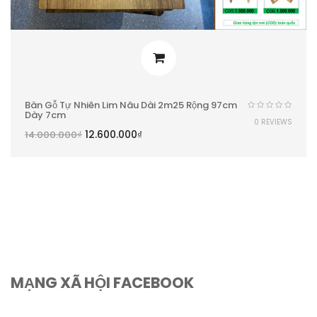
Bàn Gỗ Tự Nhiên Lim Nâu Dài 2m25 Rộng 97cm
Dày 7cm
0 REVIEWS
12.600.000
₫
14.000.000
₫
MẠNG XÃ HỘI FACEBOOK