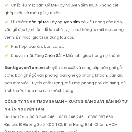
Chất liệu mặt bàn: Gỗ Me Tây nguyên tấm 100%, không cắt
ghép, vân và màu gỗ tự nhiên
Ưu điểm:
bàn gỗ Me Tây nguyên tấm
có kiểu dáng độc đáo,
vân gỗ đẹp tự nhiên; dễ lau chùi, vệ sinh; không lo mối mọt, cong
vênh, ẩm mốc, giá trị sử dụng lâu dài.
Phù hợp: bàn ăn, bàn cafe…
Khuyến mãi: Tặng
Chân Sắt
+ Miễn phí giao hàng nội thành
BanNguyenTam.vn
chuyên sản xuất và cung cấp bàn ghế gỗ
cafe, bàn ghế gỗ văn phòng, bàn ghế gỗ phòng khách, bàn ăn,
bàn làm việc… uy tín chất lượng, mẫu mã phong phú đa dạng, đủ
kích thước theo nhu cầu khách hàng.
CÔNG TY TNHH TMDV SAMAN – XƯỞNG SẢN XUẤT BÀN GỖ TỰ
NHIÊN NGUYÊN TẤM
Hotline/Zalo: 0813.246.246 – 0813.246.246 – 0888.987.666
Địa chỉ: 10 Đường Số 9, KDC T30, Bình Hưng, Bình Chánh, HCM