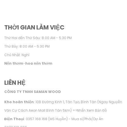
THỜI GIAN LÀM VIỆC
Thứ Hai đến Thứ Sáu: 8.00 AM - 5.30 PM
Thứ Bảy: 8.00 AM - 5.30 PM
Chủ Nhật: Nghỉ
Nến thơm
-
hoa nến thơm
LIÊN HỆ
CÔNG TY TNHH SAMAN WOOD
Kho hoàn thiện
: 10B Đường Kinh 1, Tân Tạo, Bình Tân (Ngay Nguyễn
Văn Cự Cách Aeon Mall Bình Tân 5km) =>
Nhấn Xem Bản Đồ
Điện Thoại
: 0357.168.168 (MS Huyền) - Mua sỉ/Phôi/Dự Án