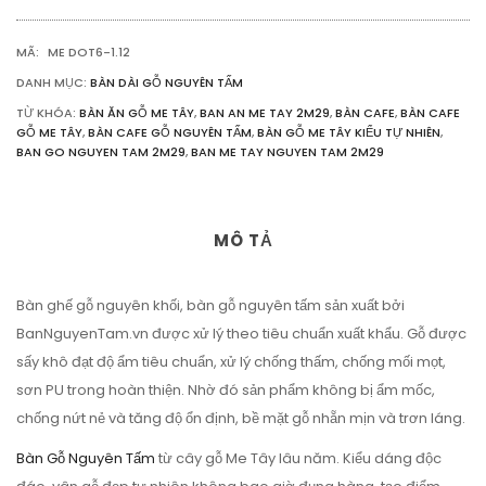
TỰ
NHIÊN
MÃ:
ME DOT6-1.12
2M29
SỐ
DANH MỤC:
BÀN DÀI GỖ NGUYÊN TẤM
LƯỢNG
TỪ KHÓA:
BÀN ĂN GỖ ME TÂY
,
BAN AN ME TAY 2M29
,
BÀN CAFE
,
BÀN CAFE
GỖ ME TÂY
,
BÀN CAFE GỖ NGUYÊN TẤM
,
BÀN GỖ ME TÂY KIỂU TỰ NHIÊN
,
BAN GO NGUYEN TAM 2M29
,
BAN ME TAY NGUYEN TAM 2M29
MÔ TẢ
Bàn ghế gỗ nguyên khối, bàn gỗ nguyên tấm sản xuất bởi
BanNguyenTam.vn được xử lý theo tiêu chuẩn xuất khẩu. Gỗ được
sấy khô đạt độ ẩm tiêu chuẩn, xử lý chống thấm, chống mối mọt,
sơn PU trong hoàn thiện. Nhờ đó sản phẩm không bị ẩm mốc,
chống nứt nẻ và tăng độ ổn định, bề mặt gỗ nhẵn mịn và trơn láng.
Bàn Gỗ Nguyên Tấm
từ cây gỗ Me Tây lâu năm. Kiểu dáng độc