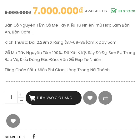
7.000.000
₫
AVAILABILITY:
IN STOCK
8.000.000
₫
Bàn Gỗ Nguyên Tấm Gỗ Me Tây Kiểu Tự Nhiên Phù Hợp Làm Bàn
Ăn, Bàn Cafe…
Kích Thước: Dài 2.29m X Rộng (87-69-85)cm X Dày 5cm
Gỗ Me Tây Nguyên Tấm 100%, Đã Xữ Lý Kỹ, Sấy Đủ Độ, Sơn PU Trong
Bảo Vệ, Kiểu Dáng Độc Đáo, Vân Gỗ Đẹp Tự Nhiên
Tặng Chân Sắt + Miễn Phí Giao Hàng Trong Nội Thành
BÀN
THÊM VÀO GIỎ HÀNG
GỖ
NGUYÊN
TẤM
BÀN
GỖ
ME
TÂY
SHARE THIS
KIỂU