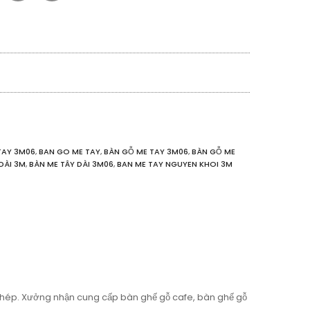
TAY 3M06
,
BAN GO ME TAY
,
BÀN GỖ ME TAY 3M06
,
BÀN GỖ ME
DÀI 3M
,
BÀN ME TÂY DÀI 3M06
,
BAN ME TAY NGUYEN KHOI 3M
ép. Xưởng nhận cung cấp bàn ghế gỗ cafe, bàn ghế gỗ