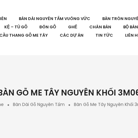
IÊN
BÀN DÀI NGUYÊN TẤM VUÔNG VỨC
BÀN TRÒN NGUY
KỆ – TỦ GỖ
ĐÔN GỖ
GHẾ
CHÂN BÀN
BỘ BÀ
CẦU THANG GỖ ME TÂY
CÁC DỰ ÁN
TIN TỨC
LIÊN 
BÀN GỖ ME TÂY NGUYÊN KHỐI 3M0
me
Bàn Dài Gỗ Nguyên Tấm
Bàn Gỗ Me Tây Nguyên Khối 