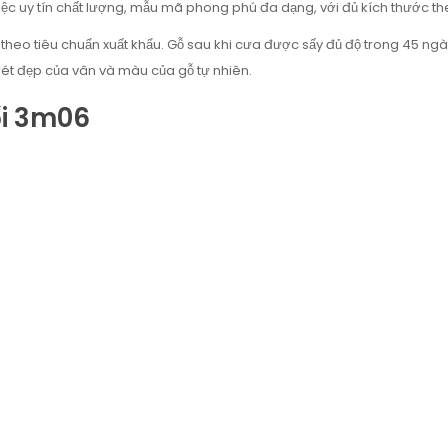
ệc uy tín chất lượng, mẫu mã phong phú đa dạng, với đủ kích thước th
eo tiêu chuẩn xuất khẩu. Gỗ sau khi cưa được sấy đủ độ trong 45 ngày
 nét đẹp của vân và màu của gỗ tự nhiên.
i 3m06