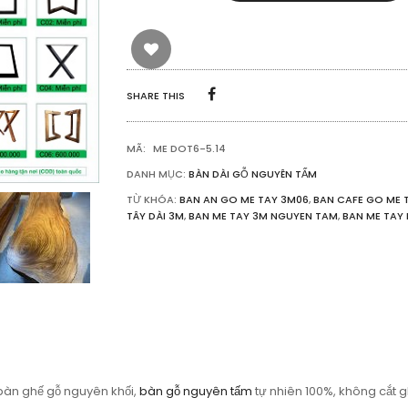
ME
TÂY
NGUYÊN
KHỐI
3M06
SỐ
SHARE THIS
LƯỢNG
MÃ:
ME DOT6-5.14
DANH MỤC:
BÀN DÀI GỖ NGUYÊN TẤM
TỪ KHÓA:
BAN AN GO ME TAY 3M06
,
BAN CAFE GO ME 
TÂY DÀI 3M
,
BAN ME TAY 3M NGUYEN TAM
,
BAN ME TAY 
 bàn ghế gỗ nguyên khối,
bàn gỗ nguyên tấm
tự nhiên 100%, không cắt gh