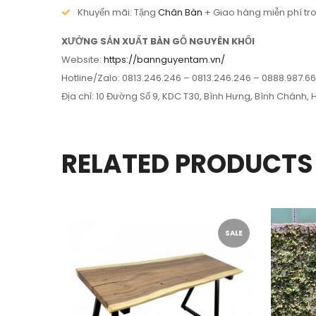
Khuyến mãi: Tặng
Chân Bàn
+ Giao hàng miễn phí tro
XƯỞNG SẢN XUẤT BÀN GỖ NGUYÊN KHỐI
Website:
https://bannguyentam.vn/
Hotline/Zalo: 0813.246.246 – 0813.246.246 – 0888.987.6
Địa chỉ: 10 Đường Số 9, KDC T30, Bình Hưng, Bình Chánh
RELATED PRODUCTS
SALE
SALE