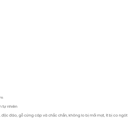
cm
n tự nhiên
 độc đáo, gỗ cứng cáp và chắc chắn, không lo bị mối mọt, ít bị co ngót 