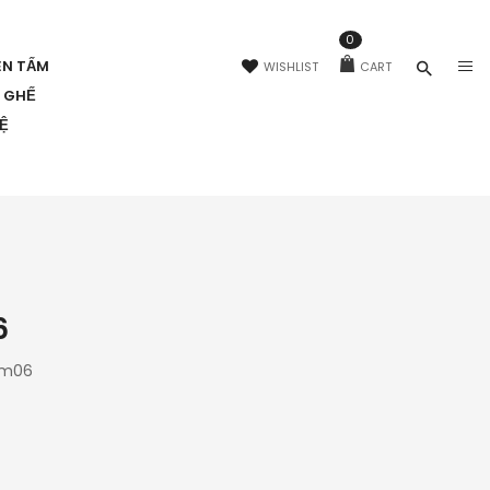
0
ÊN TẤM
WISHLIST
CART
N GHẾ
HỆ
6
3m06