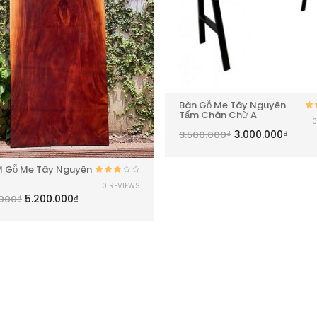
Bàn Gỗ Me Tây Nguyên
Tấm Chân Chữ A
0
h
3.000.000
₫
3.500.000
₫
M Gỗ Me Tây Nguyên
Được
0 REVIEWS
xếp
5.200.000
₫
.000
₫
hạng
3.00
5
sao