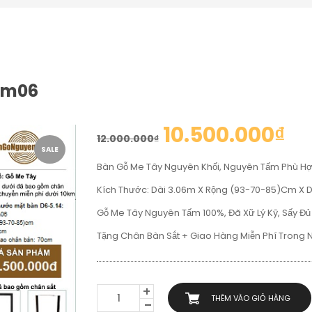
3m06
10.500.000
₫
12.000.000
₫
SALE
Bàn Gỗ Me Tây Nguyên Khối, Nguyên Tấm Phù H
Kích Thước: Dài 3.06m X Rộng (93-70-85)cm X 
Gỗ Me Tây Nguyên Tấm 100%, Đã Xữ Lý Kỹ, Sấy Đủ 
Tặng Chân Bàn Sắt + Giao Hàng Miễn Phí Trong 
BÀN
THÊM VÀO GIỎ HÀNG
GỖ