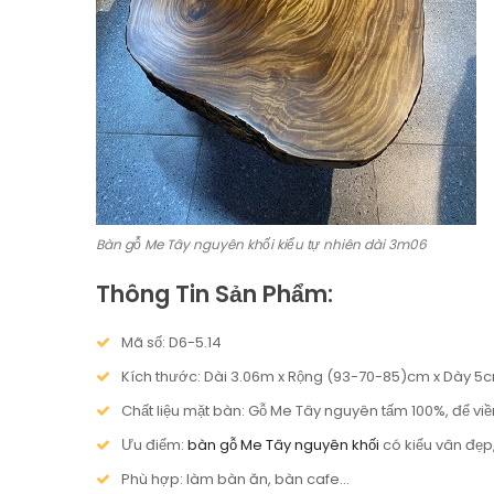
Bàn gỗ Me Tây nguyên khối kiểu tự nhiên dài 3m06
Thông Tin Sản Phẩm:
Mã số: D6-5.14
Kích thước: Dài 3.06m x Rộng (93-70-85)cm x Dày 5
Chất liệu mặt bàn: Gỗ Me Tây nguyên tấm 100%, để viề
Ưu điểm:
bàn gỗ Me Tây nguyên khối
có kiểu vân đẹp,
Phù hợp: làm bàn ăn, bàn cafe…