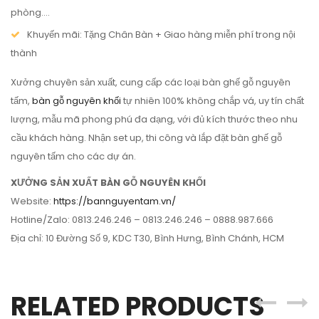
phòng….
Khuyến mãi: Tặng Chân Bàn + Giao hàng miễn phí trong nội
thành
Xưởng chuyên sản xuất, cung cấp các loại bàn ghế gỗ nguyên
tấm,
bàn gỗ nguyên khối
tự nhiên 100% không chắp vá, uy tín chất
lượng, mẫu mã phong phú đa dạng, với đủ kích thước theo nhu
cầu khách hàng. Nhận set up, thi công và lắp đặt bàn ghế gỗ
nguyên tấm cho các dự án.
XƯỞNG SẢN XUẤT BÀN GỖ NGUYÊN KHỐI
Website:
https://bannguyentam.vn/
Hotline/Zalo: 0813.246.246 – 0813.246.246 – 0888.987.666
Địa chỉ: 10 Đường Số 9, KDC T30, Bình Hưng, Bình Chánh, HCM
RELATED PRODUCTS