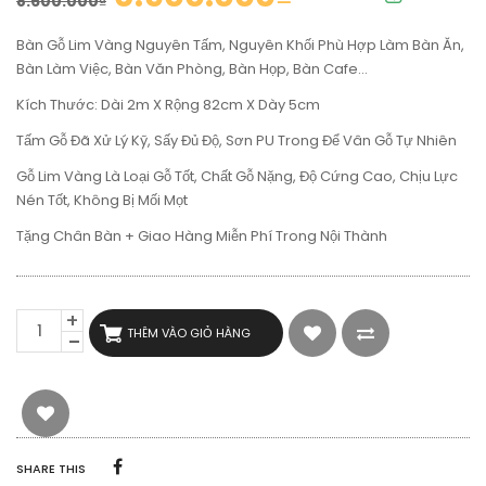
8.600.000
₫
Bàn Gỗ Lim Vàng Nguyên Tấm, Nguyên Khối Phù Hợp Làm Bàn Ăn,
Bàn Làm Việc, Bàn Văn Phòng, Bàn Họp, Bàn Cafe…
Kích Thước: Dài 2m X Rộng 82cm X Dày 5cm
Tấm Gỗ Đã Xử Lý Kỹ, Sấy Đủ Độ, Sơn PU Trong Để Vân Gỗ Tự Nhiên
Gỗ Lim Vàng Là Loại Gỗ Tốt, Chất Gỗ Nặng, Độ Cứng Cao, Chịu Lực
Nén Tốt, Không Bị Mối Mọt
Tặng Chân Bàn + Giao Hàng Miễn Phí Trong Nội Thành
BÀN
THÊM VÀO GIỎ HÀNG
GỖ
LIM
VÀNG
NGUYÊN
KHỐI
2M
SỐ
SHARE THIS
LƯỢNG