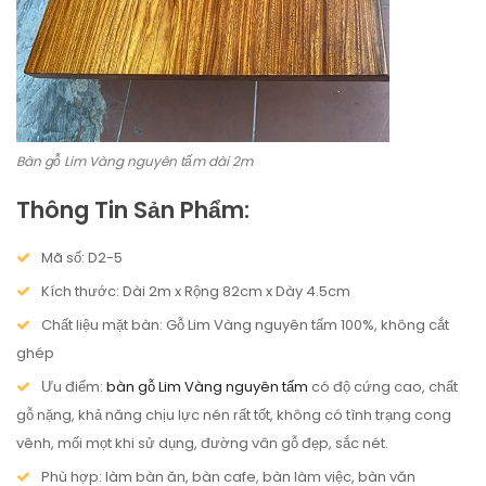
Bàn gỗ Lim Vàng nguyên tấm dài 2m
Thông Tin Sản Phẩm:
Mã số: D2-5
Kích thước: Dài 2m x Rộng 82cm x Dày 4.5cm
Chất liệu mặt bàn:
Gỗ Lim Vàng nguyên tấm 100%, không cắt
ghép
Ưu điểm:
bàn gỗ Lim Vàng nguyên tấm
có độ cứng cao, chất
gỗ nặng, khả năng chịu lực nén rất tốt, không có tình trạng cong
vênh, mối mọt khi sử dụng, đường vân gỗ đẹp, sắc nét.
Phù hợp: làm bàn ăn, bàn cafe, bàn làm việc, bàn văn