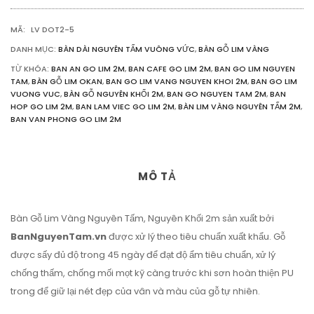
MÃ:
LV DOT2-5
DANH MỤC:
BÀN DÀI NGUYÊN TẤM VUÔNG VỨC
,
BÀN GỖ LIM VÀNG
TỪ KHÓA:
BAN AN GO LIM 2M
,
BAN CAFE GO LIM 2M
,
BAN GO LIM NGUYEN
TAM
,
BÀN GỖ LIM OKAN
,
BAN GO LIM VANG NGUYEN KHOI 2M
,
BAN GO LIM
VUONG VUC
,
BÀN GỖ NGUYÊN KHỐI 2M
,
BAN GO NGUYEN TAM 2M
,
BAN
HOP GO LIM 2M
,
BAN LAM VIEC GO LIM 2M
,
BÀN LIM VÀNG NGUYÊN TẤM 2M
,
BAN VAN PHONG GO LIM 2M
MÔ TẢ
Bàn Gỗ Lim Vàng Nguyên Tấm, Nguyên Khối 2m sản xuất bởi
BanNguyenTam.vn
được xử lý theo tiêu chuẩn xuất khẩu. Gỗ
được sấy đủ độ trong 45 ngày để đạt độ ẩm tiêu chuẩn, xử lý
chống thấm, chống mối mọt kỹ càng trước khi sơn hoàn thiện PU
trong để giữ lại nét đẹp của vân và màu của gỗ tự nhiên.