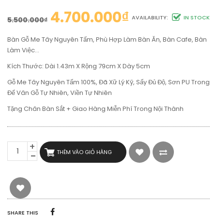
4.700.000
₫
AVAILABILITY:
IN STOCK
5.500.000
₫
Bàn Gỗ Me Tây Nguyên Tấm, Phù Hợp Làm Bàn Ăn, Bàn Cafe, Bàn
Làm Việc…
Kích Thước: Dài 1.43m X Rộng 79cm X Dày 5cm
Gỗ Me Tây Nguyên Tấm 100%, Đã Xữ Lý Kỹ, Sấy Đủ Độ, Sơn PU Trong
Để Vân Gỗ Tự Nhiên, Viền Tự Nhiên
Tặng Chân Bàn Sắt + Giao Hàng Miễn Phí Trong Nội Thành
BÀN
THÊM VÀO GIỎ HÀNG
ĂN
GỖ
ME
TÂY
NGUYÊN
TẤM
1M43
SHARE THIS
SỐ