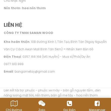
Chủ Nhật: Nghỉ
Nến thơm
-
hoa nến thơm
LIÊN HỆ
CÔNG TY TNHH SAMAN WOOD
Kho hoàn thiện
: 10B Đường Kinh 1, Tân Tạo, Bình Tân (Ngay Nguyễn
Văn Cự Cách Aeon Mall Bình Tân 5km) =>
Nhấn Xem Bản Đồ
Điện Thoại
: 0357.168.168 (MS Huyền) - Mua sỉ/Phôi/Dự Án
0977.910.999
Email
: bangometay@gmail.com
Liên kết tài trợ:
phuộc
-
phuộc xe máy
-
bàn gỗ nguyên tấm
,
đèn
năng lượng mặt trời
,
nến thơm
,
bàn gỗ me tây
-
hoa nến thơm
Chỉ Đường
Zalo
Gọi Điện
Messenger