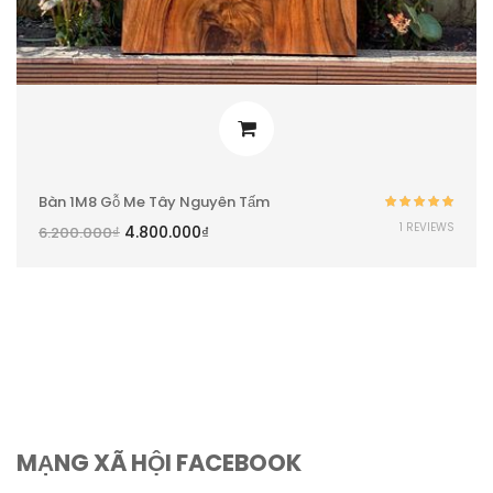
Bàn 1M8 Gỗ Me Tây Nguyên Tấm
Được xếp
1 REVIEWS
4.800.000
₫
6.200.000
₫
hạng
5.00
5
sao
MẠNG XÃ HỘI FACEBOOK