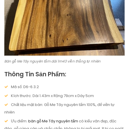
Bàn gỗ Me Tây nguyên tấm dài 1m43 viền thẳng tự nhiên
Thông Tin Sản Phẩm:
Mã số: D6-6.3.2
Kích thước: Dài 1.43m x Rộng 79cm x Dày 5cm
Chất liệu mặt bàn: Gỗ Me Tây nguyên tấm 100%, để viền tự
nhiên
Ưu điểm:
bàn gỗ Me Tây nguyên tấm
có kiểu vân đẹp, độc
đáo, gỗ cứng cáp và chắc chắn, không lo bị mối mọt, ít bị co ngót