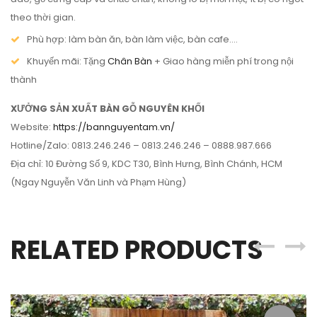
theo thời gian.
Phù hợp: làm bàn ăn, bàn làm việc, bàn cafe….
Khuyến mãi: Tặng
Chân Bàn
+ Giao hàng miễn phí trong nội
thành
XƯỞNG SẢN XUẤT BÀN GỖ NGUYÊN KHỐI
Website:
https://bannguyentam.vn/
Hotline/Zalo: 0813.246.246 – 0813.246.246 – 0888.987.666
Địa chỉ: 10 Đường Số 9, KDC T30, Bình Hưng, Bình Chánh, HCM
(Ngay Nguyễn Văn Linh và Phạm Hùng)
RELATED PRODUCTS