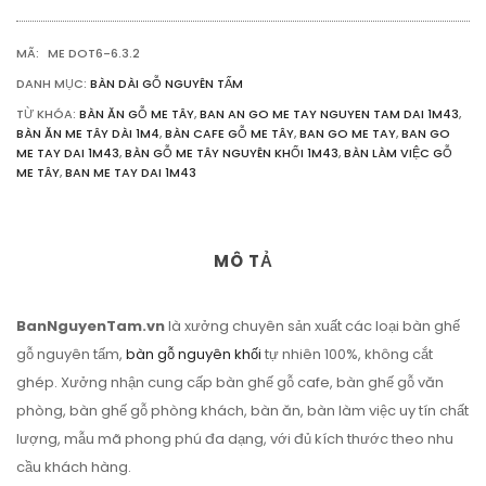
LƯỢNG
MÃ:
ME DOT6-6.3.2
DANH MỤC:
BÀN DÀI GỖ NGUYÊN TẤM
TỪ KHÓA:
BÀN ĂN GỖ ME TÂY
,
BAN AN GO ME TAY NGUYEN TAM DAI 1M43
,
BÀN ĂN ME TÂY DÀI 1M4
,
BÀN CAFE GỖ ME TÂY
,
BAN GO ME TAY
,
BAN GO
ME TAY DAI 1M43
,
BÀN GỖ ME TÂY NGUYÊN KHỐI 1M43
,
BÀN LÀM VIỆC GỖ
ME TÂY
,
BAN ME TAY DAI 1M43
MÔ TẢ
BanNguyenTam.vn
là xưởng chuyên sản xuất các loại bàn ghế
gỗ nguyên tấm,
bàn gỗ nguyên khối
tự nhiên 100%, không cắt
ghép. Xưởng nhận cung cấp bàn ghế gỗ cafe, bàn ghế gỗ văn
phòng, bàn ghế gỗ phòng khách, bàn ăn, bàn làm việc uy tín chất
lượng, mẫu mã phong phú đa dạng, với đủ kích thước theo nhu
cầu khách hàng.