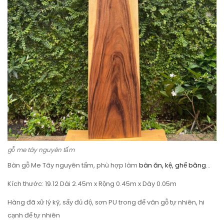
gỗ me tây nguyên tấm
Bàn gỗ Me Tây nguyên tấm, phù hợp làm
bàn ăn, kệ, ghế băng
…
Kích thước: 19.12 Dài 2.45m x Rộng 0.45m x Dày 0.05m
Hàng đã xữ lý kỹ, sấy đủ độ, sơn PU trong để vân gỗ tự nhiên, hi
cạnh để tự nhiên