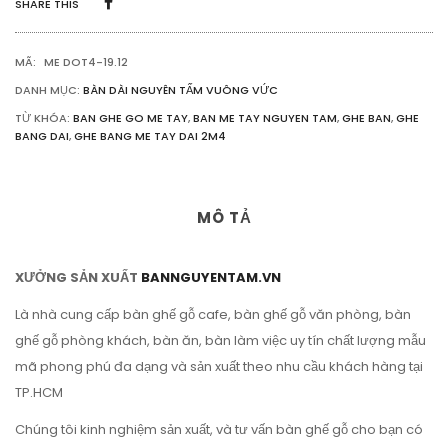
SHARE THIS
2M45
SỐ
LƯỢNG
MÃ:
ME DOT4-19.12
DANH MỤC:
BÀN DÀI NGUYÊN TẤM VUÔNG VỨC
TỪ KHÓA:
BAN GHE GO ME TAY
,
BAN ME TAY NGUYEN TAM
,
GHE BAN
,
GHE
BANG DAI
,
GHE BANG ME TAY DAI 2M4
MÔ TẢ
XƯỞNG SẢN XUẤT
BANNGUYENTAM.VN
Là nhà cung cấp bàn ghế gỗ cafe, bàn ghế gỗ văn phòng, bàn
ghế gỗ phòng khách, bàn ăn, bàn làm việc uy tín chất lượng mẫu
mã phong phú đa dạng và sản xuất theo nhu cầu khách hàng tại
TP.HCM
Chúng tôi kinh nghiệm sản xuất, và tư vấn bàn ghế gỗ cho bạn có