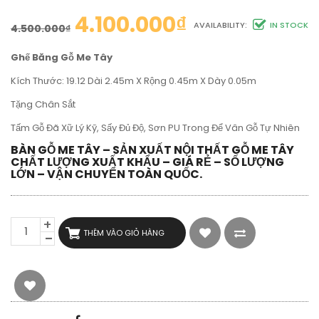
4.100.000
₫
AVAILABILITY:
IN STOCK
4.500.000
₫
Ghế Băng Gỗ Me Tây
Kích Thước: 19.12 Dài 2.45m X Rộng 0.45m X Dày 0.05m
Tặng Chân Sắt
Tấm Gỗ Đã Xữ Lý Kỹ, Sấy Đủ Độ, Sơn PU Trong Để Vân Gỗ Tự Nhiên
BÀN GỖ ME TÂY – SẢN XUẤT NỘI THẤT GỖ ME TÂY
CHẤT LƯỢNG XUẤT KHẨU – GIÁ RẺ – SỐ LƯỢNG
LỚN – VẬN CHUYỂN TOÀN QUỐC.
GHẾ
THÊM VÀO GIỎ HÀNG
BĂNG
DÀI
GỖ
ME
TÂY
NGUYÊN
TẤM